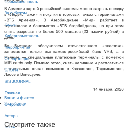
Промышленность
В Армении картой российской системы можно закрыть поездку
За рубежом
в «Яндекс Такси» и покупки в торговых точках с терминалами
«ВТБ Армения». В Азербайджане «Мир» работает в
Кадры
терминалах и банкоматах «ВТБ Азербайджан», но при этом
снять разрешат не более 500 манатов (23 тысячи рублей) в
Киберграмотность
день.
Во Вьетнаме обслуживаем отечественного «пластика»
Мероприятия
занимается только вьетнамско-российский банк VRB, а в
Мьянме — специальные платёжные терминалы с пометкой
От партнёров
MIR cards only. Помимо этого, снять наличные и расплатиться
в отдельных точках возможно в Казахстане, Таджикистане,
БЛОГИ
Лаосе и Венесуэле.
BIS JOURNAL
14 января, 2026
Главная
Банки и финтех
За рубежом
О журнале
Авторы
Смотрите также
Блоги