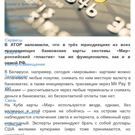
Банки и финтех
Криптоактивы
Бизнес
Сервисы
В АТОР напомнили, что в трёх юрисдикциях из всех
принимающих банковские карты системы «Мир»
Соцсети
российский «пластик» так же функционален, как и в
самой РФ.
Импортозамещение
В Беларуси, например, сегодня «мировыми» картами можно
Технологии
оплачивать любые покупки, снимать по ним местную валюту в
банкоматах, а также инициировать транзакции через Mir Pay. В
ИИ
Абхазии — рассчитываться через любые терминалы и снимать
деньги в банкоматах, но бесконтактной оплаты там нет.
Связь
На Кубе карты «Мир» используются везде, однако, без
наличных в этой стране не обойтись — на острове часто
Нацбезопасность
наблюдаются отключения света и интернета, а обменный курс
невыгодный. Эксперты рекомендуют брать с собой доллары
Санкции
США мелкими купюрами (евро тоже принимаются, но
неохотно).