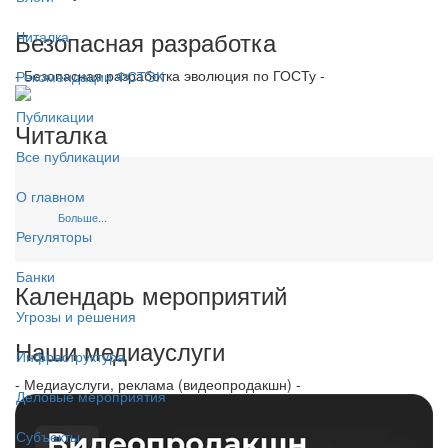
Безопасная разработка
Читалка
- Безопасная разработка эволюция по ГОСТу -
Рекомендации ФСТЭК
Публикации
Читалка
Все публикации
О главном
Больше...
Регуляторы
Банки
Календарь мероприятий
Угрозы и решения
Наши медиауслуги
Инфраструктура
- Медиауслуги, реклама (видеопродакшн) -
Деловые мероприятия
Субъекты