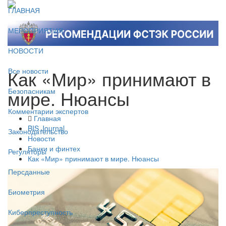
ГЛАВНАЯ
МЕРОПРИЯТИЯ
НОВОСТИ
Как «Мир» принимают в
Все новости
мире. Нюансы
Безопасникам
Комментарии экспертов
Главная
BIS Journal
Законодательство
Новости
Банки и финтех
Регуляторы
Как «Мир» принимают в мире. Нюансы
Персданные
Биометрия
Киберпреступность