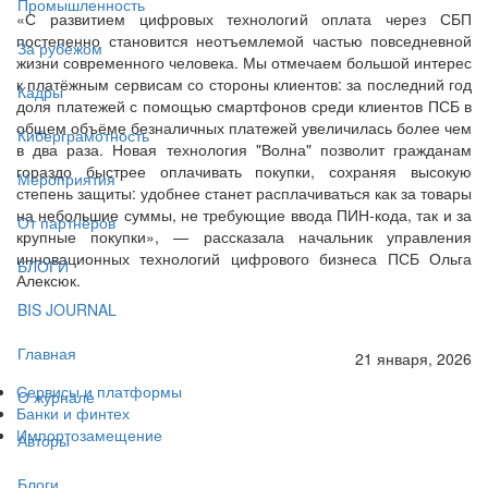
Промышленность
«С развитием цифровых технологий оплата через СБП
постепенно становится неотъемлемой частью повседневной
За рубежом
жизни современного человека. Мы отмечаем большой интерес
к платёжным сервисам со стороны клиентов: за последний год
Кадры
доля платежей с помощью смартфонов среди клиентов ПСБ в
общем объёме безналичных платежей увеличилась более чем
Киберграмотность
в два раза. Новая технология "Волна" позволит гражданам
гораздо быстрее оплачивать покупки, сохраняя высокую
Мероприятия
степень защиты: удобнее станет расплачиваться как за товары
на небольшие суммы, не требующие ввода ПИН-кода, так и за
От партнёров
крупные покупки», — рассказала начальник управления
инновационных технологий цифрового бизнеса ПСБ Ольга
БЛОГИ
Алексюк.
BIS JOURNAL
Главная
21 января, 2026
Сервисы и платформы
О журнале
Банки и финтех
Импортозамещение
Авторы
Блоги