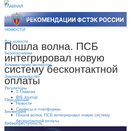
ГЛАВНАЯ
МЕРОПРИЯТИЯ
НОВОСТИ
Пошла волна. ПСБ
Все новости
интегрировал новую
Безопасникам
систему бесконтактной
Комментарии экспертов
оплаты
Законодательство
Регуляторы
Главная
BIS Journal
Персданные
Новости
Сервисы и платформы
Биометрия
Пошла волна. ПСБ интегрировал новую систему
бесконтактной оплаты
Киберпреступность