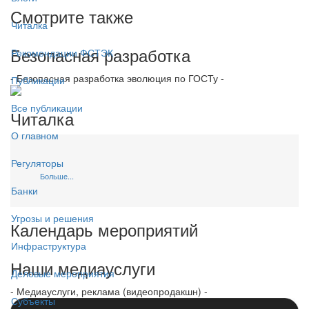
Смотрите также
Читалка
Безопасная разработка
Рекомендации ФСТЭК
- Безопасная разработка эволюция по ГОСТу -
Публикации
Все публикации
Читалка
О главном
Регуляторы
Больше...
Банки
Угрозы и решения
Календарь мероприятий
Инфраструктура
Наши медиауслуги
Деловые мероприятия
- Медиауслуги, реклама (видеопродакшн) -
Субъекты