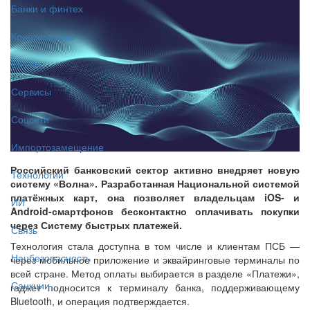
Банки и финтех
Криптоактивы
Бизнес
Сервисы
Соцсети
Импортозамещение
Российский банковский сектор активно внедряет новую
Технологии
систему «Волна». Разработанная Национальной системой
платёжных карт, она позволяет владельцам iOS- и
ИИ
Android-смартфонов бесконтактно оплачивать покупки
через Систему быстрых платежей.
Связь
Технология стала доступна в том числе и клиентам ПСБ —
Нацбезопасность
через мобильное приложение и эквайринговые терминалы по
всей стране. Метод оплаты выбирается в разделе «Платежи»,
Санкции
гаджет подносится к терминалу банка, поддерживающему
Bluetooth, и операция подтверждается.