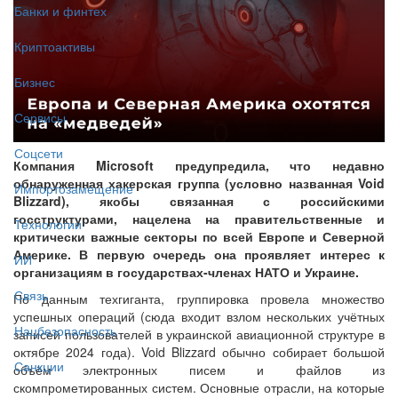
Банки и финтех
Криптоактивы
Бизнес
Сервисы
Соцсети
Компания Microsoft предупредила, что недавно
обнаруженная хакерская группа (условно названная Void
Импортозамещение
Blizzard), якобы связанная с российскими
госструктурами, нацелена на правительственные и
Технологии
критически важные секторы по всей Европе и Северной
Америке. В первую очередь она проявляет интерес к
ИИ
организациям в государствах-членах НАТО и Украине.
Связь
По данным техгиганта, группировка провела множество
успешных операций (сюда входит взлом нескольких учётных
Нацбезопасность
записей пользователей в украинской авиационной структуре в
октябре 2024 года). Void Blizzard обычно собирает большой
Санкции
объём электронных писем и файлов из
скомпрометированных систем. Основные отрасли, на которые