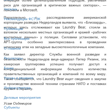
риск для организаций в критически важных секторах», —
Читалка
пояснили в Microsoft.
Параллельно с расследованием американской
Рекомендации ФСТЭК
корпорации разведка Нидерландов выявила, что «Близзарды»,
которых здесь отслеживают как Laundry Bear, стояли за
Публикации
взломом нескольких местных организаций и кражей «рабочих
контактных данных» у полиции. Силовики установили, что
Все публикации
APT-группа особенно заинтересована в проведении
шпионских атак на западные высокотехнологичные компании.
О главном
Как заявил директор Службы военной разведки и
Регуляторы
безопасности Нидерландов вице-адмирал Питер Ризинк, эта
хакерская группировка успешно получает доступ к
Банки
конфиденциальной информации большого количества
правительственных организаций и компаний по всему миру.
Угрозы и решения
Также сообщается, что Laundry Bear ищет сведения о закупке
и производстве военной техники странами НАТО и поставках
Инфраструктура
оружия в Украину.
Деловые мероприятия
Усам Оздемиров
Субъекты