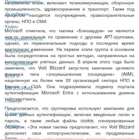
Промышленность
направлены атаки, включают телекоммуникации, оборонную
промышленность, здравоохранение и транспорт. Также под
За рубежом
прицелом находятся госучреждения, правоохранительные
органы, НПО и СМИ.
Кадры
Microsoft отметила, что тактика «Близзардов» не является
чем-то уникальным по сравнению с другими APT-группами,
Киберграмотность
однако, их первоначальные подходы в последнее время
претерпели изменения. На первом этапе группа в основном
Мероприятия
была сосредоточена на простых методах, направленных на
компрометацию учётных данных. В апреле этого года было
От партнёров
замечено, что Void Blizzard запустила кампанию целевого
фишинга типа «злоумышленник посередине» (AitM),
БЛОГИ
нацеленную на более чем 20 организаций сектора НПО в
Европе и США. Она подразумевала подмену портала
BIS JOURNAL
аутентификации Microsoft Entra с использованием домена
тайпсквоттинга.
Главная
Предполагается, что группировка использует кампанию для
О журнале
кражи данных аутентификации, включая введённые логин и
пароль, а также любые файлы cookie, сгенерированные
Авторы
сервером. «Эта новая тактика предполагает, что Void Blizzard
дополняет свои оппортунистические, но продуманные
Блоги
операции более целенаправленным подходом, увеличивая