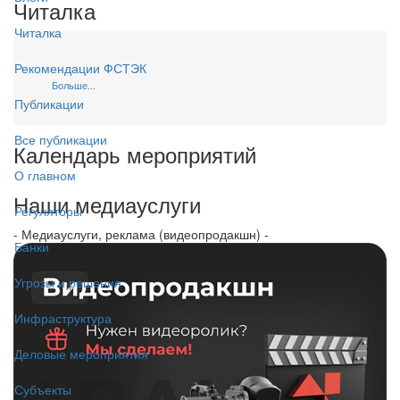
Читалка
Читалка
Рекомендации ФСТЭК
Больше...
Публикации
Все публикации
Календарь мероприятий
О главном
Наши медиауслуги
Регуляторы
- Медиауслуги, реклама (видеопродакшн) -
Банки
Угрозы и решения
Инфраструктура
Деловые мероприятия
Субъекты