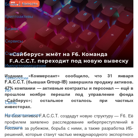
Банки и финтех
Криптоактивы
Бизнес
Сервисы
Соцсети
Импортозамещение
Издание «Коммерсант» сообщило, что 31 января
Технологии
F.A.C.C.T. (бывшая Group-IB) завершила продажу активов.
47% компании — активные контракты и персонал — ещё в
ИИ
прошлом ноябре перешли под управление фонда
«Сайберус»; остальное осталось при частных
Связь
инвесторах.
Нацбезопасность
На базе активов F.A.C.C.T. создадут новую структуру — F6. Её
профилем заявлено расследование киберпреступлений в
Санкции
России и за рубежом, борьба с ними, а также разработка ИБ-
решений, которые станут частью международного экспортного