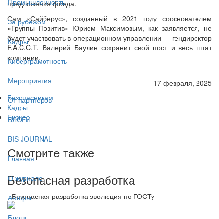
Промышленность
предложения фонда.
Сам «Сайберус», созданный в 2021 году сооснователем
За рубежом
«Группы Позитив» Юрием Максимовым, как заявляется, не
будет участвовать в операционном управлении — гендиректор
Кадры
F.A.C.C.T. Валерий Баулин сохранит свой пост и весь штат
компании.
Киберграмотность
Мероприятия
17 февраля, 2025
Безопасникам
От партнёров
Кадры
Бизнес
БЛОГИ
BIS JOURNAL
Смотрите также
Главная
Безопасная разработка
О журнале
- Безопасная разработка эволюция по ГОСТу -
Авторы
Блоги