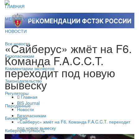
ГЛАВНАЯ
МЕРОПРИЯТИЯ
НОВОСТИ
«Сайберус» жмёт на F6.
Все новости
Команда F.A.C.C.T.
Безопасникам
переходит под новую
Комментарии экспертов
вывеску
Законодательство
Регуляторы
Главная
BIS Journal
Персданные
Новости
Безопасникам
Биометрия
«Сайберус» жмёт на F6. Команда F.A.C.C.T. переходит
под новую вывеску
Киберпреступность