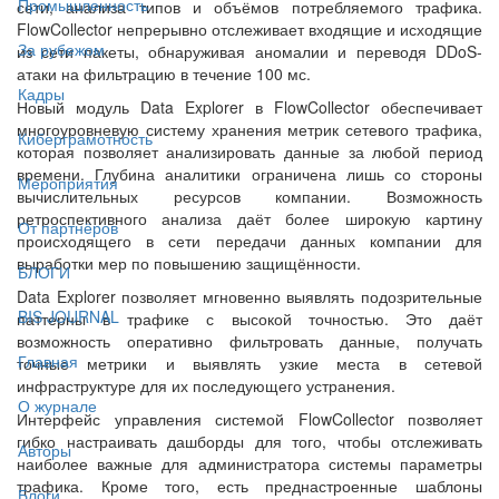
Промышленность
сети, анализа типов и объёмов потребляемого трафика.
FlowCollector непрерывно отслеживает входящие и исходящие
За рубежом
из сети пакеты, обнаруживая аномалии и переводя DDoS-
атаки на фильтрацию в течение 100 мс.
Кадры
Новый модуль Data Explorer в FlowCollector обеспечивает
многоуровневую систему хранения метрик сетевого трафика,
Киберграмотность
которая позволяет анализировать данные за любой период
времени. Глубина аналитики ограничена лишь со стороны
Мероприятия
вычислительных ресурсов компании. Возможность
ретроспективного анализа даёт более широкую картину
От партнёров
происходящего в сети передачи данных компании для
выработки мер по повышению защищённости.
БЛОГИ
Data Explorer позволяет мгновенно выявлять подозрительные
BIS JOURNAL
паттерны в трафике с высокой точностью. Это даёт
возможность оперативно фильтровать данные, получать
Главная
точные метрики и выявлять узкие места в сетевой
инфраструктуре для их последующего устранения.
О журнале
Интерфейс управления системой FlowCollector позволяет
гибко настраивать дашборды для того, чтобы отслеживать
Авторы
наиболее важные для администратора системы параметры
трафика. Кроме того, есть преднастроенные шаблоны
Блоги