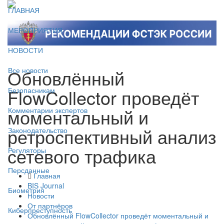
ГЛАВНАЯ
МЕРОПРИЯТИЯ
НОВОСТИ
Обновлённый
Все новости
FlowCollector проведёт
Безопасникам
моментальный и
Комментарии экспертов
ретроспективный анализ
Законодательство
сетевого трафика
Регуляторы
Персданные
Главная
BIS Journal
Биометрия
Новости
От партнёров
Киберпреступность
Обновлённый FlowCollector проведёт моментальный и