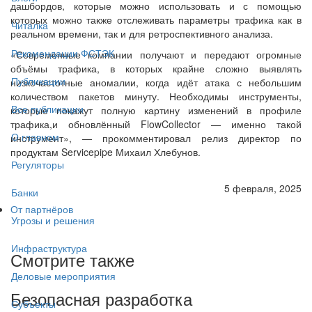
дашбордов, которые можно использовать и с помощью
которых можно также отслеживать параметры трафика как в
Читалка
реальном времени, так и для ретроспективного анализа.
Рекомендации ФСТЭК
«Современные компании получают и передают огромные
объёмы трафика, в которых крайне сложно выявлять
Публикации
низкочастотные аномалии, когда идёт атака с небольшим
количеством пакетов минуту. Необходимы инструменты,
Все публикации
которые покажут полную картину изменений в профиле
трафика,и обновлённый FlowCollector — именно такой
О главном
инструмент», — прокомментировал релиз директор по
продуктам Servicepipe Михаил Хлебунов.
Регуляторы
5 февраля, 2025
Банки
От партнёров
Угрозы и решения
Инфраструктура
Смотрите также
Деловые мероприятия
Безопасная разработка
Субъекты