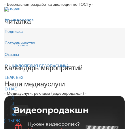
- Безопасная разработка эволюция по ГОСТу -
История
Читалка
Архив номеров
Подписка
Сотрудничество
Больше...
Отзывы
Календарь мероприятий
ЭНЦИКЛОПЕДИЯ БЕЗОПАСНИКА
LEAK-БЕЗ
Наши медиауслуги
О НАС
- Медиауслуги, реклама (видеопродакшн) -