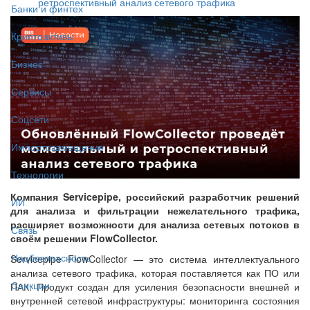
ретроспективный анализ сетевого трафика
Банки и финтех
Криптоактивы
Бизнес
Сервисы
Соцсети
Импортозамещение
Технологии
Компания Servicepipe, российский разработчик решений
ИИ
для анализа и фильтрации нежелательного трафика,
расширяет возможности для анализа сетевых потоков в
Связь
своём решении FlowCollector.
Нацбезопасность
Servicepipe FlowCollector — это система интеллектуального
анализа сетевого трафика, которая поставляется как ПО или
Санкции
ПАК. Продукт создан для усиления безопасности внешней и
внутренней сетевой инфраструктуры: мониторинга состояния