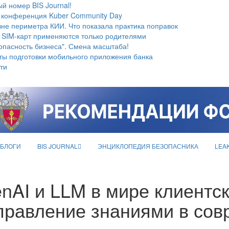
й номер BIS Journal!
 конференция Kuber Community Day
не периметра КИИ. Что показала практика поправок
 SIM-карт применяются только родителями
опасность бизнеса". Смена масштаба!
ты подготовки мобильного приложения банка
ти
БЛОГИ
BIS JOURNAL
ЭНЦИКЛОПЕДИЯ БЕЗОПАСНИКА
LEA
enAI и LLM в мире клиентск
правление знаниями в сов