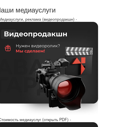
аши медиауслуги
 Медиауслуги, реклама (видеопродакшн) -
Стоимость медиауслуг (открыть PDF) -