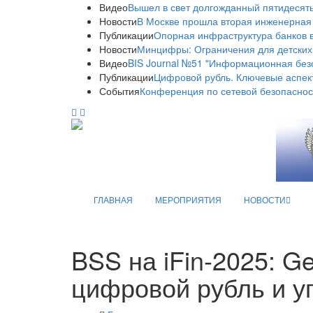
Видео
Вышел в свет долгожданный пятидесяты
Новости
В Москве прошла вторая инженерная
Публикации
Опорная инфраструктура банков в
Новости
Минцифры: Ограничения для детских
Видео
BIS Journal №51 "Информационная без
Публикации
Цифровой рубль. Ключевые аспек
События
Конференция по сетевой безопаснос
ГЛАВНАЯ
МЕРОПРИЯТИЯ
НОВОСТИ
BSS на iFin-2025: G
цифровой рубль и у