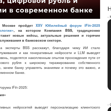
Н
-
 в Москве пройдет
XXV Юбилейный форум iFin-2025
логии»
, на котором Компания BSS, традиционно
тавит новые кейсы, актуальные решения и горячие
служивания в банковском секторе.
а эксперты BSS расскажут, благодаря чему ИИ стало
уживания и как генеративные нейросети и LLM выводят
овень, поделятся накопленным опытом прохождения пути от
ового рубля к широкому тиражированию собственного
 зачем банку управлять знаниями и почему это важно, и
еменном банке.
орума iFin-2025:
ия»
- 
ивных нейросетей выводят персонализацию клиентского