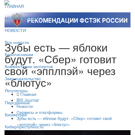
ГЛАВНАЯ
МЕРОПРИЯТИЯ
НОВОСТИ
Зубы есть — яблоки
Все новости
будут. «Сбер» готовит
Безопасникам
свой «эпплпэй» через
Комментарии экспертов
«блютус»
Законодательство
Регуляторы
Главная
BIS Journal
Персданные
Новости
Сервисы и платформы
Биометрия
Зубы есть — яблоки будут. «Сбер» готовит свой
«эпплпэй» через «блютус»
Киберпреступность