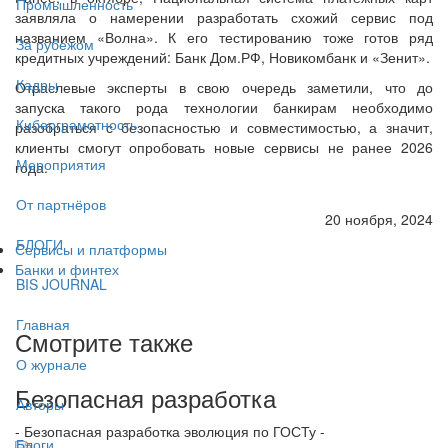
Промышленность
заявляла о намерении разработать схожий сервис под
названием «Волна». К его тестированию тоже готов ряд
За рубежом
кредитных учреждений: Банк Дом.РФ, Новикомбанк и «Зенит».
Кадры
Отраслевые эксперты в свою очередь заметили, что до
запуска такого рода технологии банкирам необходимо
Киберграмотность
разобраться с безопасностью и совместимостью, а значит,
клиенты смогут опробовать новые сервисы не ранее 2026
Мероприятия
года.
От партнёров
20 ноября, 2024
БЛОГИ
Сервисы и платформы
Банки и финтех
BIS JOURNAL
Главная
Смотрите также
О журнале
Безопасная разработка
Авторы
- Безопасная разработка эволюция по ГОСТу -
Блоги