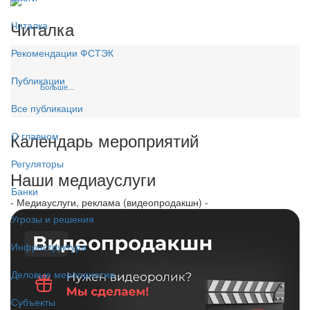
Читалка
Читалка
Рекомендации ФСТЭК
Публикации
Больше...
Все публикации
Календарь мероприятий
О главном
Регуляторы
Наши медиауслуги
Банки
- Медиауслуги, реклама (видеопродакшн) -
Угрозы и решения
Инфраструктура
Деловые мероприятия
Субъекты