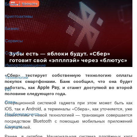
Банки и финтех
Криптоактивы
Бизнес
Сервисы
Соцсети
Импортозамещение
«Сбер» тестирует собственную технологию оплаты
Технологии
покупок смартфонами. Банк сообщил, что она будет
работать, как Apple Pay, и станет доступной во второй
ИИ
половине следующего года.
Связь
Операционной системой гаджета при этом может быть как
iOS, так и Android, а терминалы «Сбера», как уточняется, уже
Нацбезопасность
совместимы с новой технологией — транзакция совершается
посредством Bluetooth с помощью мобильных приложений
Санкции
покупателей.
Ранее, в октябре, Национальная система платёжных карт