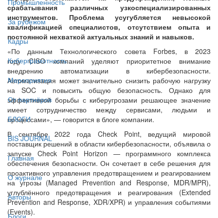
Промышленность
срабатывания различных узкоспециализированных
инструментов. Проблема усугубляется невысокой
За рубежом
квалификацией специалистов, отсутствием опыта и
постоянной нехваткой актуальных знаний и навыков.
Кадры
«По данным Технологического совета Forbes, в 2023
Киберграмотность
году CISO компаний уделяют приоритетное внимание
внедрению автоматизации в кибербезопасности.
Мероприятия
Автоматизация может значительно снизить рабочую нагрузку
на SOC и повысить общую безопасность. Однако для
От партнёров
эффективной борьбы с киберугрозами решающее значение
имеет сотрудничество между сервисами, людьми и
БЛОГИ
процессами», — говорится в блоге компании.
В сентябре 2022 года Check Point, ведущий мировой
BIS JOURNAL
поставщик решений в области кибербезопасности, объявила о
запуске Check Point Horizon — программного комплекса
Главная
обеспечения безопасности. Он сочетает в себе решения для
проактивного управления предотвращением и реагированием
О журнале
на угрозы (Managed Prevention and Response, MDR/MPR),
углублённого предотвращения и реагирования (Extended
Авторы
Prevention and Response, XDR/XPR) и управления событиями
(Events).
Блоги