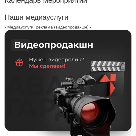
Наши медиауслуги
- Медиауслуги, реклама (видеопродакшн) -