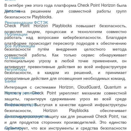
В октябре уже этого года платформа Check Point Horizon была
Читалка
дополнена решением для совместной работы групп
безопасности Playblocks.
Рекомендации ФСТЭК
Check Point Horizon Playblocks повышает безопасность,
позволяя людям, процессам и технологиям совместно
Публикации
работать над вопросами кибербезопасности. Благодаря
платформе происходит пересмотр подходов к обеспечению
Все публикации
безопасности путём внедрения целостного метода
совместной работы. Как только сервис обнаруживает
О главном
потенциальную угрозу в любой точке применения, он
активирует превентивные действия во всей инфраструктуре
Регуляторы
безопасности, в каждом из решений, и принимает
оперативные действия для оповещения необходимых команд.
Банки
Интеграция с системами Horizon, CloudGuard, Quantum и
Угрозы и решения
Harmony от Check Point укрепляет механизм совместной
защиты, гарантируя сдерживание угроз во всей среде
Инфраструктура
безопасности. Выступая в качестве единой инфраструктуры
безопасности, Horizon Playblocks обеспечивает
Деловые мероприятия
консолидированную защиту как для решений Check Point, так
и для продуктов сторонних производителей. Это единство
Субъекты
гарантирует, что все инструменты и средства безопасности