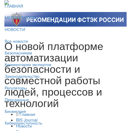
ГЛАВНАЯ
МЕРОПРИЯТИЯ
НОВОСТИ
О новой платформе
Все новости
автоматизации
Безопасникам
безопасности и
Комментарии экспертов
совместной работы
Законодательство
людей, процессов и
Регуляторы
технологий
Персданные
Биометрия
Главная
BIS Journal
Киберпреступность
Новости