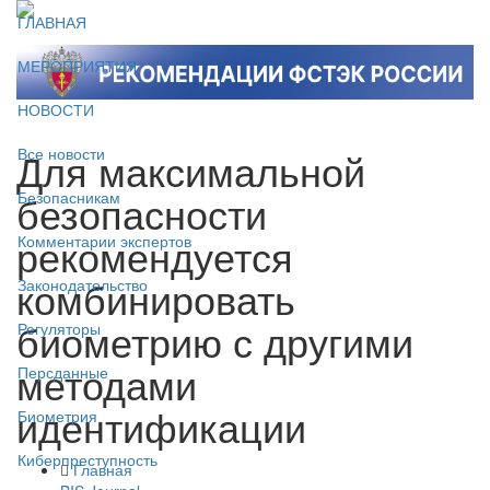
ГЛАВНАЯ
МЕРОПРИЯТИЯ
НОВОСТИ
Для максимальной
Все новости
безопасности
Безопасникам
рекомендуется
Комментарии экспертов
комбинировать
Законодательство
биометрию с другими
Регуляторы
методами
Персданные
идентификации
Биометрия
Киберпреступность
Главная