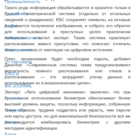
Промышленность
Такого рода информация обрабатывается и хранится только в
Единой биометрической системе (отдельно от остальных
За рубежом
сведений о гражданине). ЕБС сохраняет символы, на которые
разбивается полученное изображение, и собрать его обратно
Кадры
для использования в преступных целях практически
невозможно, отметил эксперт. Также система практикует
Киберграмотность
распознавание живого присутствия, что помогает отличить
живого человека от имитации на цифровом источнике.
Мероприятия
Плюс, мошенникам будет необходим пароль, добавил
От партнёров
Данилов: «Современные системы также предусматривают
вероятность ложного распознавания или отказа в
БЛОГИ
распознавании — это затрудняет утечку данных и
использование их в мошеннических целях».
BIS JOURNAL
Эксперт «Лиги цифровой экономики» заключил, что при
правильном использовании биометрия обеспечивает более
Главная
высокий уровень защиты, поскольку информацию, собранную
таким образом, труднее подделать или украсть, чем пароли
О журнале
или карты доступа, но для максимальной безопасности всё же
рекомендуется комбинировать биометрию с другими
Авторы
методами идентификации.
Блоги