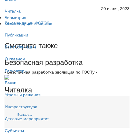
20 июля, 2023
Читалка
Биометрия
Рекомендации ФСТЭК
Комментарии экспертов
Публикации
Смотрите также
Все публикации
О главном
Безопасная разработка
Регуляторы
- Безопасная разработка эволюция по ГОСТу -
Банки
Читалка
Угрозы и решения
Инфраструктура
Больше...
Деловые мероприятия
Субъекты