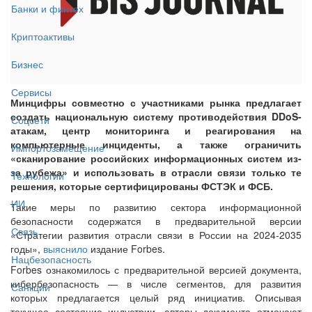
Банки и финтех
Криптоактивы
Бизнес
Сервисы
Минцифры совместно с участниками рынка предлагает
создать национальную систему противодействия DDoS-
Соцсети
атакам, центр мониторинга и реагирования на
компьютерные инциденты, а также ограничить
Импортозамещение
«сканирование российских информационных систем из-
за рубежа» и использовать в отрасли связи только те
Технологии
решения, которые сертифицированы ФСТЭК и ФСБ.
ИИ
Такие меры по развитию сектора информационной
безопасности содержатся в предварительной версии
Связь
«Стратегии развития отрасли связи в России на 2024-2035
годы»,
выяснило
издание Forbes.
Нацбезопасность
Forbes ознакомилось с предварительной версией документа,
кибербезопасность — в числе сегментов, для развития
Санкции
которых предлагается целый ряд инициатив. Описывая
текущее состояние индустрии, авторы документа отмечают