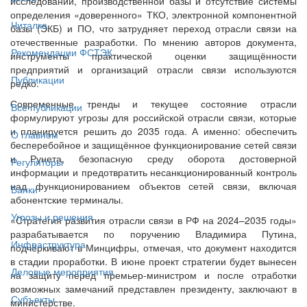
исследований, производственной базы и отсутствие системы
определения «доверенного» ТКО, электронной компонентной
Читалка
базы (ЭКБ) и ПО, что затрудняет переход отрасли связи на
отечественные разработки. По мнению авторов документа,
Рекомендации ФСТЭК
инструменты практической оценки защищённости
предприятий и организаций отрасли связи используются
Публикации
редко.
Современные тренды и текущее состояние отрасли
Все публикации
формулируют угрозы для российской отрасли связи, которые
и планируется решить до 2035 года. А именно: обеспечить
О главном
бесперебойное и защищённое функционирование сетей связи
и Рунета, безопасную среду оборота достоверной
Регуляторы
информации и предотвратить несанкционированный контроль
над функционированием объектов сетей связи, включая
Банки
абонентские терминалы.
Угрозы и решения
«Стратегия развития отрасли связи в РФ на 2024–2035 годы»
разрабатывается по поручению Владимира Путина,
Инфраструктура
подчёркивают в Минцифры, отмечая, что документ находится
в стадии проработки. В июне проект стратегии будет вынесен
Деловые мероприятия
на защиту перед премьер-министром и после отработки
возможных замечаний представлен президенту, заключают в
Субъекты
министерстве.