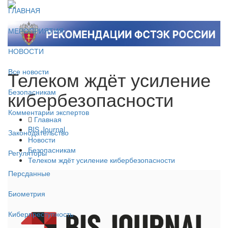
ГЛАВНАЯ
МЕРОПРИЯТИЯ
НОВОСТИ
Телеком ждёт усиление
Все новости
кибербезопасности
Безопасникам
Комментарии экспертов
Главная
BIS Journal
Законодательство
Новости
Безопасникам
Регуляторы
Телеком ждёт усиление кибербезопасности
Персданные
Биометрия
Киберпреступность