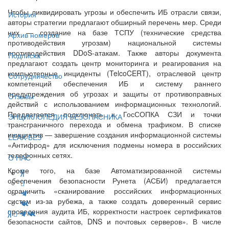
Чтобы ликвидировать угрозы и обеспечить ИБ отрасли связи,
История
авторы стратегии предлагают обширный перечень мер. Среди
них — создание на базе ТСПУ (технические средства
Архив номеров
противодействия угрозам) национальной системы
противодействия DDoS-атакам. Также авторы документа
Подписка
предлагают создать центр мониторинга и реагирования на
компьютерные инциденты (TelcoCERT), отраслевой центр
Сотрудничество
компетенций обеспечения ИБ и систему раннего
предупреждения об угрозах и защиты от противоправных
Отзывы
действий с использованием информационных технологий.
Предлагается подключать к ГосСОПКА СЗИ и точки
ЭНЦИКЛОПЕДИЯ БЕЗОПАСНИКА
трансграничного перехода и обмена трафиком. В списке
инициатив — завершение создания информационной системы
LEAK-БЕЗ
«Антифрод» для исключения подмены номера в российских
телефонных сетях.
О НАС
Кроме того, на базе Автоматизированной системы
обеспечения безопасности Рунета (АСБИ) предлагается
ограничить «сканирование российских информационных
систем из-за рубежа, а также создать доверенный сервис
проведения аудита ИБ, корректности настроек сертификатов
безопасности сайтов, DNS и почтовых серверов». В числе