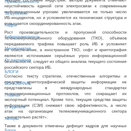
Промышленность
неустойчивость единой сети электросвязи к современным
информационным угрозам: увеличивается не только число
За рубежом
ИБ-инцидентов, но и усложняется их техническая структура и
повышается скоординированность атак.
Кадры
Рост производительности и пропускной способности
Киберграмотность
телекоммуникационного оборудования (ТКО), объёмов
передаваемого трафика повышает роль ИБ и усложняет
Мероприятия
её обеспечение, а иностранное ТКО, софт и криптография
являются источниками серьёзных угроз информационной
От партнёров
безопасности, следует из общего анализа текущего состояния
российского сектора ИБ.
БЛОГИ
Согласно тексту стратегии, отечественные алгоритмы и
средства криптографической защиты информации не
BIS JOURNAL
представлены в международных стандартах
телекоммуникационных протоколов, что сокращает их
Главная
экспортный потенциал. Кроме того, текущие средства защиты
информации (СЗИ) снижают свою эффективность, а число
О журнале
атак на организации телекоммуникационного сектора
«значительно растёт».
Авторы
Также в документе отмечены дефицит кадров для научных
Блоги