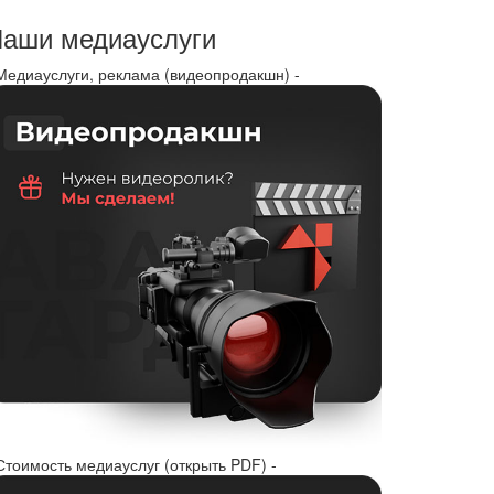
аши медиауслуги
 Медиауслуги, реклама (видеопродакшн) -
Стоимость медиауслуг (открыть PDF) -