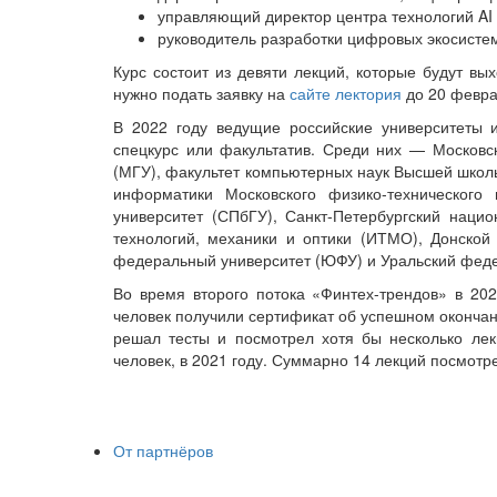
управляющий директор центра технологий AI 
руководитель разработки цифровых экосисте
Курс состоит из девяти лекций, которые будут вы
нужно подать заявку на
сайте лектория
до 20 февра
В 2022 году ведущие российские университеты 
спецкурс или факультатив. Среди них — Московс
(МГУ), факультет компьютерных наук Высшей школ
информатики Московского физико-технического 
университет (СПбГУ), Санкт-Петербургский наци
технологий, механики и оптики (ИТМО), Донской
федеральный университет (ЮФУ) и Уральский феде
Во время второго потока «Финтех-трендов» в 202
человек получили сертификат об успешном окончани
решал тесты и посмотрел хотя бы несколько лек
человек, в 2021 году. Суммарно 14 лекций посмотре
От партнёров