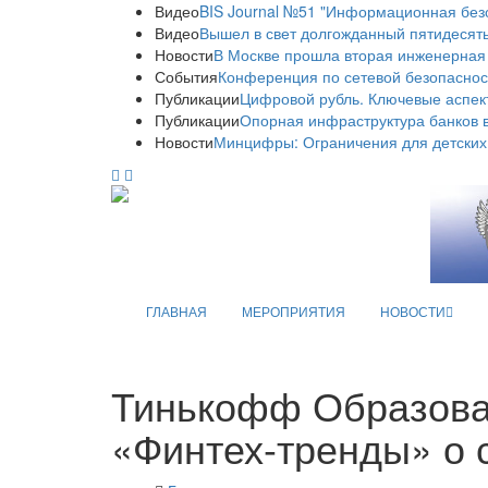
Видео
BIS Journal №51 "Информационная без
Видео
Вышел в свет долгожданный пятидесяты
Новости
В Москве прошла вторая инженерная
События
Конференция по сетевой безопаснос
Публикации
Цифровой рубль. Ключевые аспек
Публикации
Опорная инфраструктура банков в
Новости
Минцифры: Ограничения для детских
ГЛАВНАЯ
МЕРОПРИЯТИЯ
НОВОСТИ
Тинькофф Образован
«Финтех-тренды» о 