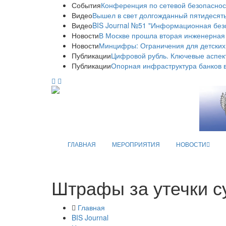
События
Конференция по сетевой безопаснос
Видео
Вышел в свет долгожданный пятидесяты
Видео
BIS Journal №51 "Информационная без
Новости
В Москве прошла вторая инженерная
Новости
Минцифры: Ограничения для детских
Публикации
Цифровой рубль. Ключевые аспек
Публикации
Опорная инфраструктура банков в
ГЛАВНАЯ
МЕРОПРИЯТИЯ
НОВОСТИ
Штрафы за утечки с
Главная
BIS Journal