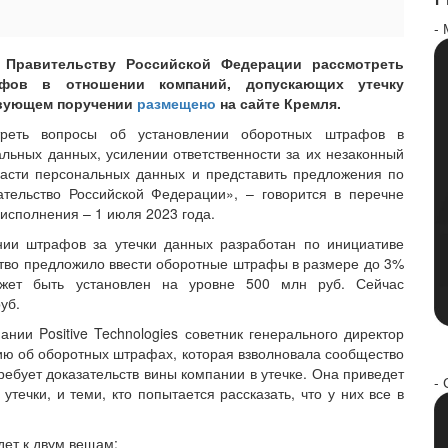
-
 Правительству Российской Федерации рассмотреть
фов в отношении компаний, допускающих утечку
твующем поручении
размещено
на сайте Кремля.
отреть вопросы об установлении оборотных штрафов в
льных данных, усилении ответственности за их незаконный
ласти персональных данных и представить предложения по
тельство Российской Федерации», – говорится в перечне
 исполнения – 1 июля 2023 года.
нии штрафов за утечки данных разработан по инициативе
тво предложило ввести оборотные штрафы в размере до 3%
ожет быть установлен на уровне 500 млн руб. Сейчас
уб.
ии Positive Technologies советник генерального директор
ию об оборотных штрафах, которая взволновала сообщество
ребует доказательств вины компании в утечке. Она приведет
- 
утечки, и теми, кто попытается рассказать, что у них все в
дет к двум вещам: