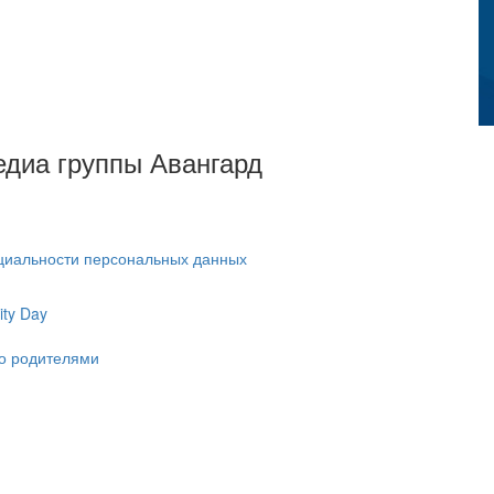
Медиа группы Авангард
циальности персональных данных
ty Day
ко родителями