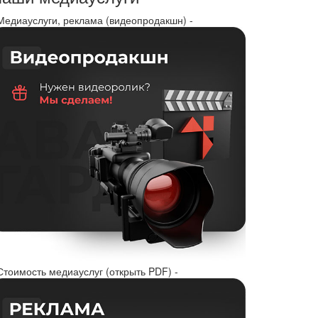
 Медиауслуги, реклама (видеопродакшн) -
Стоимость медиауслуг (открыть PDF) -