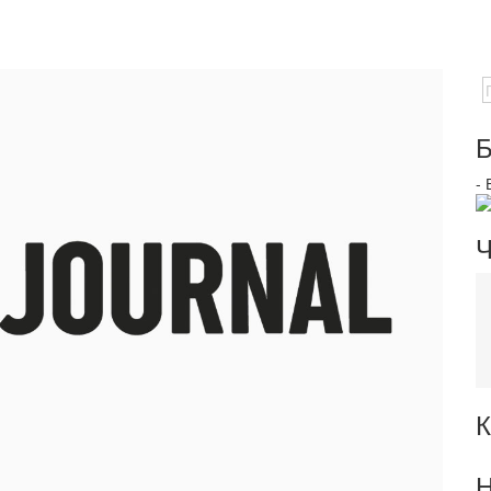
Б
-
Ч
К
Н