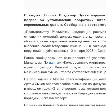
Президент России Владимир Путин поручил
вопрос об установлении оборотных штра
персональных данных. Сообщение о соответс
«Правительству Российской Федерации рассм
отношении компаний, допускающих утечку персона
оборот и иные нарушения законодательства в об
внесению соответствующих изменений в законода
поручений, опубликованных 12 января 2023 г. Срок
Ранее сообщалось, что законопроект об увеличе
Минцифры. По
данным
«Коммерсанта», министерс
годового дохода. Верхний предел штрафов м
максимальная сумма штрафа составляет 500 тыс. р
На прошедшей в Москве пресс-конференции компан
Артем Сычев обратил особое внимание на дискусс
в прошлом году. «Это непростая тема, которая пот
к соревнованию между теми, кто будет доказывать 
порядке», – сказал эксперт.
По мнению Артема Сычева, принятие закона приве