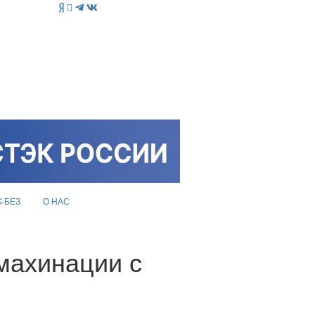
K-БЕЗ
О НАС
махинации с