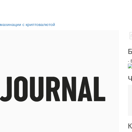
 махинации с криптовалютой
Б
-
Ч
К