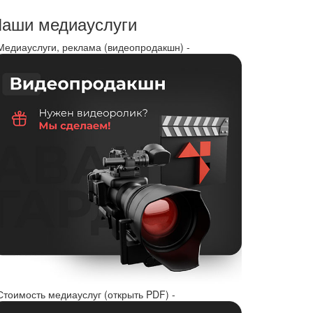
аши медиауслуги
 Медиауслуги, реклама (видеопродакшн) -
Стоимость медиауслуг (открыть PDF) -