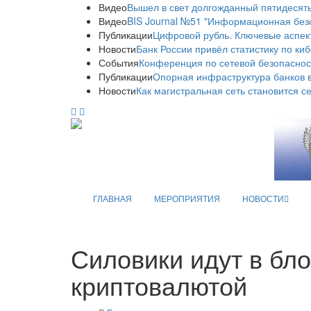
Видео
Вышел в свет долгожданный пятидесяты
Видео
BIS Journal №51 "Информационная без
Публикации
Цифровой рубль. Ключевые аспек
Новости
Банк России привёл статистику по ки
События
Конференция по сетевой безопаснос
Публикации
Опорная инфраструктура банков в
Новости
Как магистральная сеть становится с
ГЛАВНАЯ
МЕРОПРИЯТИЯ
НОВОСТИ
Силовики идут в бл
криптовалютой