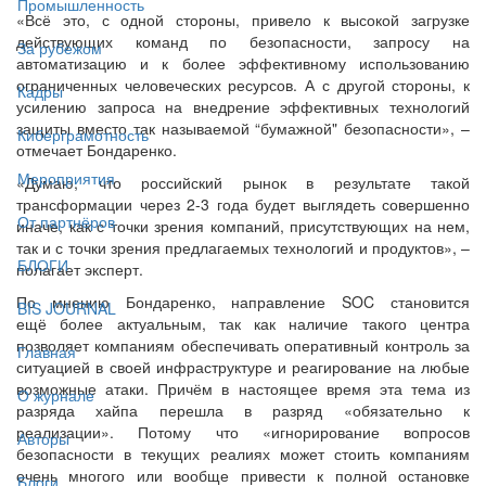
Промышленность
«Всё это, с одной стороны, привело к высокой загрузке
действующих команд по безопасности, запросу на
За рубежом
автоматизацию и к более эффективному использованию
ограниченных человеческих ресурсов. А с другой стороны, к
Кадры
усилению запроса на внедрение эффективных технологий
защиты вместо так называемой “бумажной" безопасности», –
Киберграмотность
отмечает Бондаренко.
Мероприятия
«Думаю, что российский рынок в результате такой
трансформации через 2-3 года будет выглядеть совершенно
От партнёров
иначе, как с точки зрения компаний, присутствующих на нем,
так и с точки зрения предлагаемых технологий и продуктов», –
БЛОГИ
полагает эксперт.
По мнению Бондаренко, направление SOC становится
BIS JOURNAL
ещё более актуальным, так как наличие такого центра
позволяет компаниям обеспечивать оперативный контроль за
Главная
ситуацией в своей инфраструктуре и реагирование на любые
возможные атаки. Причём в настоящее время эта тема из
О журнале
разряда хайпа перешла в разряд «обязательно к
реализации». Потому что «игнорирование вопросов
Авторы
безопасности в текущих реалиях может стоить компаниям
очень многого или вообще привести к полной остановке
Блоги