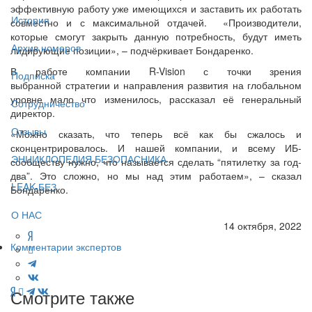
эффективную работу уже имеющихся и заставить их работать
История
совместно и с максимальной отдачей. «Производители,
которые смогут закрыть данную потребность, будут иметь
Архив номеров
лидирующие позиции», – подчёркивает Бондаренко.
В работе компании R-Vision с точки зрения
Подписка
выбранной стратегии и направления развития на глобальном
уровне мало что изменилось, рассказал её генеральный
Сотрудничество
директор.
Отзывы
«Можно сказать, что теперь всё как бы сжалось и
сконцентрировалось. И нашей компании, и всему ИБ-
ЭНЦИКЛОПЕДИЯ БЕЗОПАСНИКА
сообществу нужно, что называется сделать “пятилетку за год-
два”. Это сложно, но мы над этим работаем», – сказал
LEAK-БЕЗ
Бондаренко.
О НАС
14 октября, 2022
Комментарии экспертов
Смотрите также