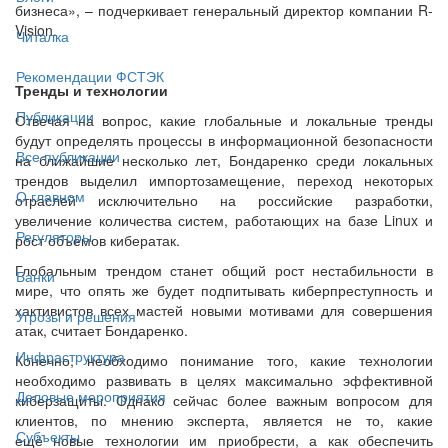
бизнеса», – подчеркивает генеральный директор компании R-
Vision.
Читалка
Рекомендации ФСТЭК
Тренды и технологии
Публикации
Отвечая на вопрос, какие глобальные и локальные тренды
будут определять процессы в информационной безопасности
Все публикации
на ближайшие несколько лет, Бондаренко среди локальных
трендов выделил импортозамещение, переход некоторых
О главном
отраслей исключительно на российские разработки,
увеличение количества систем, работающих на базе Linux и
Регуляторы
рост объёмов кибератак.
Глобальным трендом станет общий рост нестабильности в
Банки
мире, что опять же будет подпитывать киберпреступность и
хактивистов всех мастей новыми мотивами для совершения
Угрозы и решения
атак, считает Бондаренко.
Инфраструктура
Конечно, необходимо понимание того, какие технологии
необходимо развивать в целях максимально эффективной
Деловые мероприятия
киберзащиты. Однако сейчас более важным вопросом для
клиентов, по мнению эксперта, является не то, какие
Субъекты
ещё новые технологии им приобрести, а как обеспечить