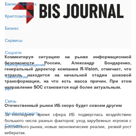
Банки и финтех
Криптоактивы
Бизнес
Сервисы
Соцсети
Комментируя ситуацию на рынке информационной
безопасности России, Александр Бондаренко,
Импортозамещение
генеральный директор компании R-Vision, отмечает, что
отрасль находится на начальной стадии шоковой
Технологии
трансформации, на что есть масса причин. При этом
направление SOC становится ещё более актуальным.
ИИ
Связь
Отечественный рынок ИБ скоро будет совсем другим
Нацбезопасность
За последнее время сфера ИБ подверглась воздействию
большого числа разных факторов: уход зарубежных игроков с
Санкции
российского рынка, новые экономические реалии, резкий рост
кибератак.