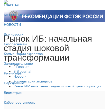
ГЛАВНАЯ
МЕРОПРИЯТИЯ
НОВОСТИ
Рынок ИБ: начальная
Все новости
стадия шоковой
Безопасникам
трансформации
Комментарии экспертов
Законодательство
Главная
BIS Journal
Регуляторы
Новости
Комментарии экспертов
Персданные
Рынок ИБ: начальная стадия шоковой трансформации
Биометрия
Киберпреступность