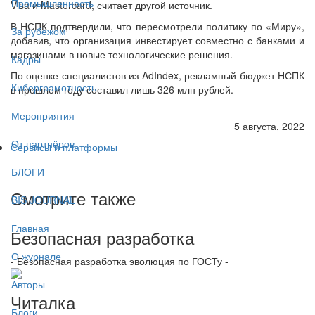
Промышленность
Visa и Mastercard, считает другой источник.
В НСПК подтвердили, что пересмотрели политику по «Миру»,
За рубежом
добавив, что организация инвестирует совместно с банками и
магазинами в новые технологические решения.
Кадры
По оценке специалистов из AdIndex, рекламный бюджет НСПК
Киберграмотность
в прошлом году составил лишь 326 млн рублей.
Мероприятия
5 августа, 2022
От партнёров
Сервисы и платформы
БЛОГИ
Смотрите также
BIS JOURNAL
Главная
Безопасная разработка
О журнале
- Безопасная разработка эволюция по ГОСТу -
Авторы
Читалка
Блоги