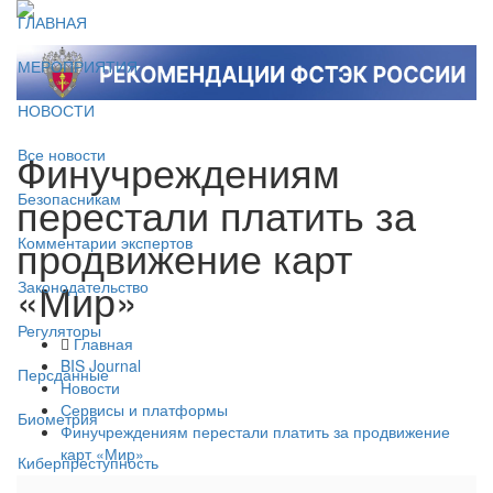
ГЛАВНАЯ
МЕРОПРИЯТИЯ
НОВОСТИ
Финучреждениям
Все новости
перестали платить за
Безопасникам
продвижение карт
Комментарии экспертов
«Мир»
Законодательство
Регуляторы
Главная
BIS Journal
Персданные
Новости
Сервисы и платформы
Биометрия
Финучреждениям перестали платить за продвижение
карт «Мир»
Киберпреступность