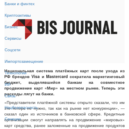
Банки и финтех
Криптоактивы
Бизнес
Сервисы
Соцсети
Импортозамещение
Национальная система платёжных карт после ухода из
Технологии
РФ брендов Visa и Mastercard сократила маркетинговый
бюджет, выделявшийся банкам на совместное
ИИ
продвижение карт «Мир» на местном рынке. Теперь эти
расходы лягут на банки.
Связь
«Представители платёжной системы открыто сказали, что им
Нацбезопасность
это теперь не нужно, так как на рынке нет конкуренции», —
сказал один из источников в банковской сфере. Кредитные
Санкции
организации смогут направлять на продвижение «мировых»
карт средства, ранее заложенные на продвижение продуктов