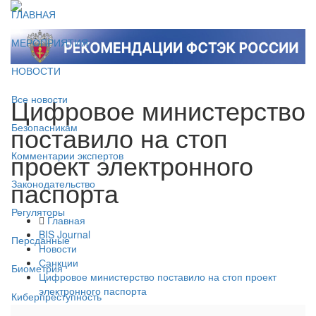
ГЛАВНАЯ
МЕРОПРИЯТИЯ
НОВОСТИ
Цифровое министерство
Все новости
поставило на стоп
Безопасникам
проект электронного
Комментарии экспертов
паспорта
Законодательство
Регуляторы
Главная
BIS Journal
Персданные
Новости
Санкции
Биометрия
Цифровое министерство поставило на стоп проект
электронного паспорта
Киберпреступность