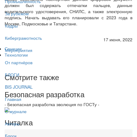
Промышленность
должен был содержать отпечатки пальцев, данные
водительского удостоверения, СНИЛС, а также электронную
За рубежом
подпись. Начать выдавать его планировали с 2023 года в
Москве, Подмосковье и Татарстане.
Кадры
Киберграмотность
17 июня, 2022
Санкции
Мероприятия
Технологии
От партнёров
Смотрите также
БЛОГИ
BIS JOURNAL
Безопасная разработка
Главная
- Безопасная разработка эволюция по ГОСТу -
О журнале
Читалка
Авторы
Блоги