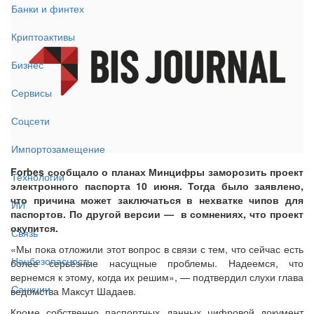
Банки и финтех
Криптоактивы
Бизнес
Сервисы
Соцсети
Импортозамещение
Forbes сообщало о планах Минцифры заморозить проект
Технологии
электронного паспорта 10 июня. Тогда было заявлено,
что причина может заключаться в нехватке чипов для
ИИ
паспортов. По другой версии — в сомнениях, что проект
окупится.
Связь
«Мы пока отложили этот вопрос в связи с тем, что сейчас есть
Нацбезопасность
более серьёзные насущные проблемы. Надеемся, что
вернемся к этому, когда их решим», — подтвердил слухи глава
Санкции
ведомства Максут Шадаев.
Кроме собственно паспортных данных цифровой документ