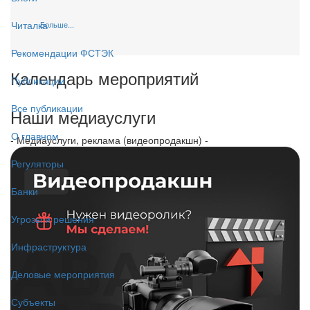
Читалка
Больше...
Рекомендации ФСТЭК
Календарь мероприятий
Публикации
Все публикации
Наши медиауслуги
О главном
- Медиауслуги, реклама (видеопродакшн) -
Регуляторы
Банки
Угрозы и решения
Инфраструктура
Деловые мероприятия
Субъекты