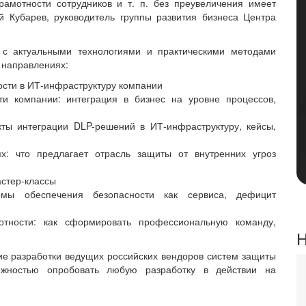
амотности сотрудников и т. п. без преувеличения имеет
й Кубарев, руководитель группы развития бизнеса Центра
 с актуальными технологиями и практическими методами
 направлениях:
ости в ИТ-инфраструктуру компании
и компании: интеграция в бизнес на уровне процессов,
кты интеграции DLP-решений в ИТ-инфраструктуру, кейсы,
: что предлагает отрасль защиты от внутренних угроз
астер-классы
лемы обеспечения безопасности как сервиса, дефицит
отности: как сформировать профессиональную команду,
Н
е разработки ведущих российских вендоров систем защиты
ожностью опробовать любую разработку в действии на