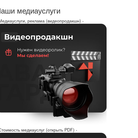
аши медиауслуги
 Медиауслуги, реклама (видеопродакшн) -
Стоимость медиауслуг (открыть PDF) -