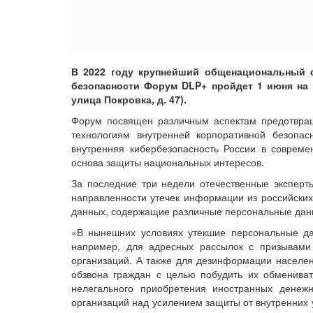
В 2022 году крупнейший общенациональный ф
безопасности Форум DLP+ пройдет 1 июня на
улица Покровка, д. 47).
Форум посвящен различным аспектам предотвра
технологиям внутренней корпоративной безопас
внутренняя кибербезопасность России в соврем
основа защиты национальных интересов.
За последние три недели отечественные эксперт
направленности утечек информации из российских
данных, содержащие различные персональные дан
«В нынешних условиях утекшие персональные да
например, для адресных рассылок с призывами
организаций. А также для дезинформации населен
обзвона граждан с целью побудить их обменива
нелегального приобретения иностранных денежн
организаций над усилением защиты от внутренних 