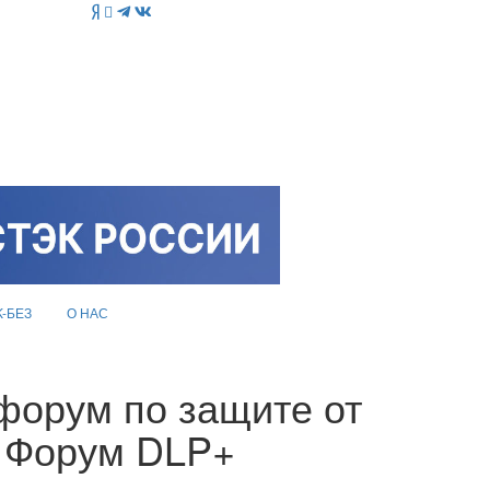
K-БЕЗ
О НАС
форум по защите от
и Форум DLP+