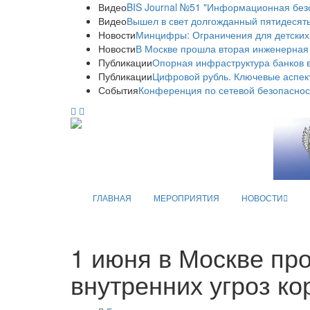
Видео
BIS Journal №51 "Информационная без
Видео
Вышел в свет долгожданный пятидесяты
Новости
Минцифры: Ограничения для детских
Новости
В Москве прошла вторая инженерная
Публикации
Опорная инфраструктура банков в
Публикации
Цифровой рубль. Ключевые аспек
События
Конференция по сетевой безопаснос
ГЛАВНАЯ
МЕРОПРИЯТИЯ
НОВОСТИ
1 июня в Москве пр
внутренних угроз к