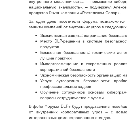
внутреннего мошенничества – повышение кибергр
национальную значимость», – подчеркнул Алексе
продуктов Dozor компании «Ростелеком-Солар».
За один день посетители форума познакомятся
защиты компаний от внутренних угроз в следующих
Экосистемная защита: встраивание безопасн
Место DLP-решений в системе безопасност
продуктов
Бесшовная безопасность: технические аспе
лучшие практики
Импортозамещение в современных реалиях
корпоративной безопасности
Экономическая безопасность организаций: м
Услуги аутсорсинга безопасности: проб
профессиональных кадров
Обучение сотрудников основам киберграм
вопросы сотрудничества с вузами
В фойе Форума DLP+ будут представлены новейши
от внутренних корпоративных угроз – с возм
интерактивных демонстрационных стендах.