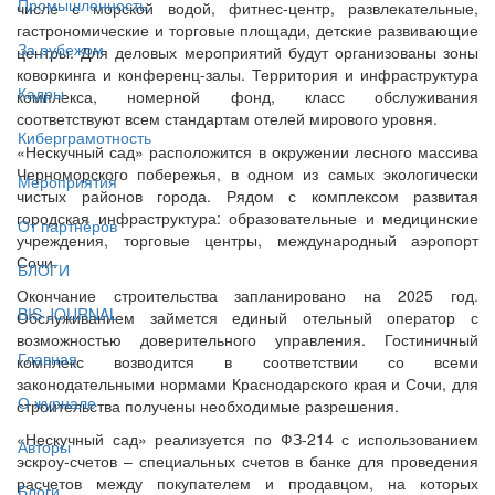
Промышленность
числе с морской водой, фитнес-центр, развлекательные,
гастрономические и торговые площади, детские развивающие
За рубежом
центры. Для деловых мероприятий будут организованы зоны
коворкинга и конференц-залы. Территория и инфраструктура
Кадры
комплекса, номерной фонд, класс обслуживания
соответствуют всем стандартам отелей мирового уровня.
Киберграмотность
«Нескучный сад» расположится в окружении лесного массива
Черноморского побережья, в одном из самых экологически
Мероприятия
чистых районов города. Рядом с комплексом развитая
городская инфраструктура: образовательные и медицинские
От партнёров
учреждения, торговые центры, международный аэропорт
Сочи.
БЛОГИ
Окончание строительства запланировано на 2025 год.
BIS JOURNAL
Обслуживанием займется единый отельный оператор с
возможностью доверительного управления. Гостиничный
Главная
комплекс возводится в соответствии со всеми
законодательными нормами Краснодарского края и Сочи, для
О журнале
строительства получены необходимые разрешения.
«Нескучный сад» реализуется по ФЗ-214 с использованием
Авторы
эскроу-счетов – специальных счетов в банке для проведения
расчетов между покупателем и продавцом, на которых
Блоги