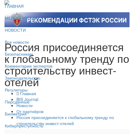
ГЛАВНАЯ
МЕРОПРИЯТИЯ
НОВОСТИ
Россия присоединяется
Все новости
к глобальному тренду по
Безопасникам
строительству инвест-
Комментарии экспертов
отелей
Законодательство
Регуляторы
Главная
BIS Journal
Персданные
Новости
От партнёров
Биометрия
Россия присоединяется к глобальному тренду по
строительству инвест-отелей
Киберпреступность