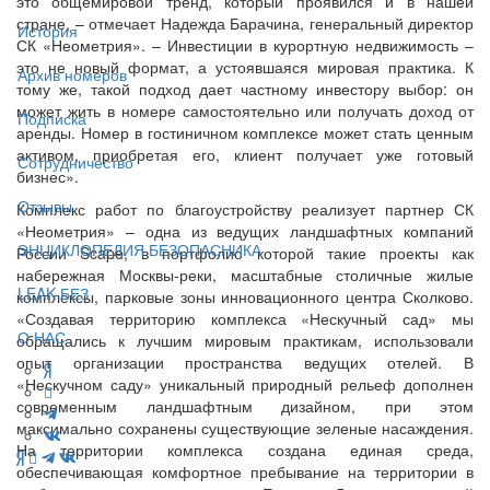
это общемировой тренд, который проявился и в нашей
стране, – отмечает Надежда Барачина, генеральный директор
История
СК «Неометрия». – Инвестиции в курортную недвижимость –
это не новый формат, а устоявшаяся мировая практика. К
Архив номеров
тому же, такой подход дает частному инвестору выбор: он
может жить в номере самостоятельно или получать доход от
Подписка
аренды. Номер в гостиничном комплексе может стать ценным
активом, приобретая его, клиент получает уже готовый
Сотрудничество
бизнес».
Отзывы
Комплекс работ по благоустройству реализует партнер СК
«Неометрия» – одна из ведущих ландшафтных компаний
ЭНЦИКЛОПЕДИЯ БЕЗОПАСНИКА
России Scape, в портфолио которой такие проекты как
набережная Москвы-реки, масштабные столичные жилые
LEAK-БЕЗ
комплексы, парковые зоны инновационного центра Сколково.
«Создавая территорию комплекса «Нескучный сад» мы
О НАС
обращались к лучшим мировым практикам, использовали
опыт организации пространства ведущих отелей. В
«Нескучном саду» уникальный природный рельеф дополнен
современным ландшафтным дизайном, при этом
максимально сохранены существующие зеленые насаждения.
На территории комплекса создана единая среда,
обеспечивающая комфортное пребывание на территории в