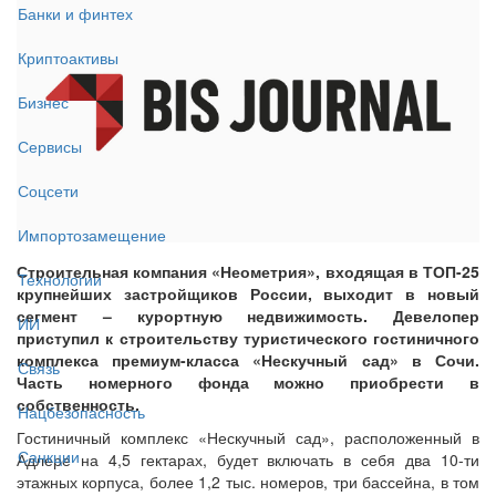
Банки и финтех
Криптоактивы
Бизнес
Сервисы
Соцсети
Импортозамещение
Строительная компания «Неометрия», входящая в ТОП-25
Технологии
крупнейших застройщиков России, выходит в новый
сегмент – курортную недвижимость. Девелопер
ИИ
приступил к строительству туристического гостиничного
комплекса премиум-класса «Нескучный сад» в Сочи.
Связь
Часть номерного фонда можно приобрести в
собственность.
Нацбезопасность
Гостиничный комплекс «Нескучный сад», расположенный в
Санкции
Адлере на 4,5 гектарах, будет включать в себя два 10-ти
этажных корпуса, более 1,2 тыс. номеров, три бассейна, в том