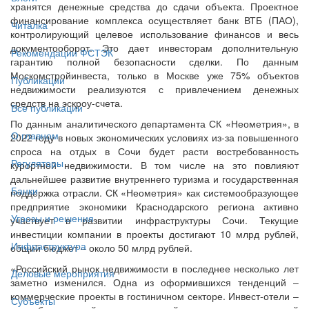
хранятся денежные средства до сдачи объекта. Проектное
финансирование комплекса осуществляет банк ВТБ (ПАО),
Читалка
контролирующий целевое использование финансов и весь
документооборот. Это дает инвесторам дополнительную
Рекомендации ФСТЭК
гарантию полной безопасности сделки. По данным
Москомстройинвеста, только в Москве уже 75% объектов
Публикации
недвижимости реализуются с привлечением денежных
средств на эскроу-счета.
Все публикации
По данным аналитического департамента СК «Неометрия», в
О главном
2022 году в новых экономических условиях из-за повышенного
спроса на отдых в Сочи будет расти востребованность
Регуляторы
курортной недвижимости. В том числе на это повлияют
дальнейшее развитие внутреннего туризма и государственная
Банки
поддержка отрасли. СК «Неометрия» как системообразующее
предприятие экономики Краснодарского региона активно
Угрозы и решения
участвует в развитии инфраструктуры Сочи. Текущие
инвестиции компании в проекты достигают 10 млрд рублей,
Инфраструктура
общий бюджет – около 50 млрд рублей.
«Российский рынок недвижимости в последнее несколько лет
Деловые мероприятия
заметно изменился. Одна из оформившихся тенденций –
коммерческие проекты в гостиничном секторе. Инвест-отели –
Субъекты