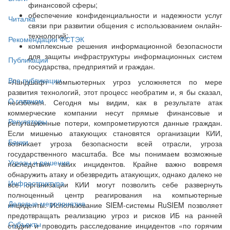
финансовой сферы;
обеспечение конфиденциальности и надежности услуг
Читалка
связи при развитии общения с использованием онлайн-
технологий;
Рекомендации ФСТЭК
комплексные решения информационной безопасности
для защиты инфраструктуры информационных систем
Публикации
государства, предприятий и граждан.
Все публикации
«Ландшафт компьютерных угроз усложняется по мере
развития технологий, этот процесс необратим и, я бы сказал,
О главном
неизбежен. Сегодня мы видим, как в результате атак
коммерческие компании несут прямые финансовые и
Регуляторы
репутационные потери, компрометируются данные граждан.
Если мишенью атакующих становятся организации КИИ,
Банки
возникает угроза безопасности всей отрасли, угроза
государственного масштаба. Все мы понимаем возможные
Угрозы и решения
последствия таких инцидентов. Крайне важно вовремя
обнаружить атаку и обезвредить атакующих, однако далеко не
Инфраструктура
все организации КИИ могут позволить себе развернуть
полноценный центр реагирования на компьютерные
Деловые мероприятия
инциденты. Использование SIEM-системы RuSIEM позволяет
предотвращать реализацию угроз и рисков ИБ на ранней
Субъекты
стадии и проводить расследование инцидентов «по горячим