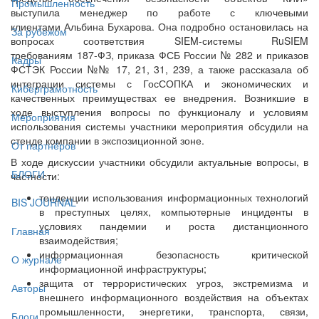
Промышленность
выступила менеджер по работе с ключевыми
клиентами Альбина Бухарова. Она подробно остановилась на
За рубежом
вопросах соответствия SIEM-системы RuSIEM
требованиям 187-ФЗ, приказа ФСБ России № 282 и приказов
Кадры
ФСТЭК России №№ 17, 21, 31, 239, а также рассказала об
интеграции системы с ГосСОПКА и экономических и
Киберграмотность
качественных преимуществах ее внедрения. Возникшие в
ходе выступления вопросы по функционалу и условиям
Мероприятия
использования системы участники мероприятия обсудили на
стенде компании в экспозиционной зоне.
От партнёров
В ходе дискуссии участники обсудили актуальные вопросы, в
БЛОГИ
частности:
тенденции использования информационных технологий
BIS JOURNAL
в преступных целях, компьютерные инциденты в
условиях пандемии и роста дистанционного
Главная
взаимодействия;
информационная безопасность критической
О журнале
информационной инфраструктуры;
защита от террористических угроз, экстремизма и
Авторы
внешнего информационного воздействия на объектах
промышленности, энергетики, транспорта, связи,
Блоги