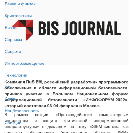
Банки и финтех
Криптоактивы
Бизнес
Сервисы
Соцсети
Импортозамещение
Технологии
Компания RuSIEM, российский разработчик программного
ИИ
обеспечения в области информационной безопасности,
приняла участие в Большом Национальном форуме
Связь
информационной безопасности «ИНФОФОРУМ-2022»,
который состоялся 03-04 февраля в Москве.
Нацбезопасность
В рамках секции «Противодействие компьютерным
инцидентам и защита критической информационной
Санкции
инфраструктуры» с докладом на тему «SIEM-система как
средство обеспечения безопасности объектов КИИ»