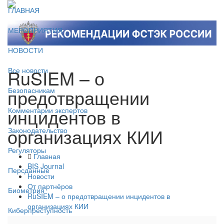
ГЛАВНАЯ
МЕРОПРИЯТИЯ
НОВОСТИ
RuSIEM – о
Все новости
предотвращении
Безопасникам
инцидентов в
Комментарии экспертов
организациях КИИ
Законодательство
Регуляторы
Главная
BIS Journal
Персданные
Новости
От партнёров
Биометрия
RuSIEM – о предотвращении инцидентов в
организациях КИИ
Киберпреступность