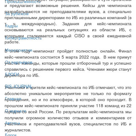
Промышленность
и предлагают возможные решения. Кейсы для чемпионата
разрабатываются не преподавателями вузов, а специально
За рубежом
приглашенными директорами по ИБ из различных компаний (в
т. ч. международных). Задания для кейс-чемпионата
Кадры
основываются на реальных ситуациях из области ИБ, с
которыми сталкивается каждый CISO в своей ежедневной
Киберграмотность
работе.
Мероприятия
В этом году чемпионат пройдет полностью онлайн. Финал
кейс-чемпионата состоится 5 марта 2022 года. В нем примут
От партнёров
участие команды, которые прошли отборочный тур и успешно
справились с решением первого кейса. Членами жюри станут
БЛОГИ
директора по ИБ.
BIS JOURNAL
Участники и зрители кейс-чемпионата по ИБ отмечают, что это
абсолютно уникальное мероприятие не только по формату
Главная
проведения, но и по атмосфере, в которой оно проходит. В
прошлом кейс-чемпионате приняли участие 118 команд из 22
О журнале
городов со всей России. По результатам кейс-чемпионата мы
получили огромное количество отзывов и комментариев от
Авторы
участников и преподавателей вузов, специалистов по ИБ и
журналистов.
Блоги