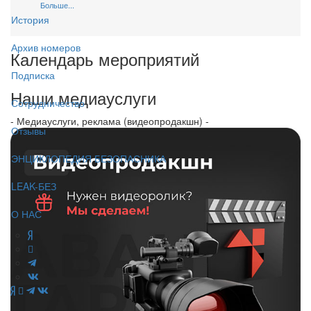
Больше...
История
Архив номеров
Календарь мероприятий
Подписка
Наши медиауслуги
Сотрудничество
- Медиауслуги, реклама (видеопродакшн) -
Отзывы
ЭНЦИКЛОПЕДИЯ БЕЗОПАСНИКА
LEAK-БЕЗ
О НАС