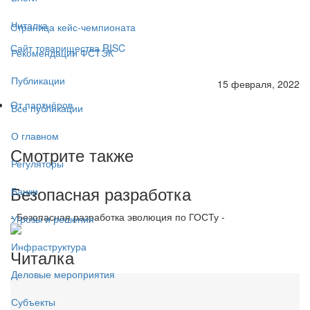
Читалка
Страница кейс-чемпионата
Сайт товарищества RISC
Рекомендации ФСТЭК
Публикации
15 февраля, 2022
От партнёров
Все публикации
О главном
Смотрите также
Регуляторы
Безопасная разработка
Банки
- Безопасная разработка эволюция по ГОСТу -
Угрозы и решения
Инфраструктура
Читалка
Деловые мероприятия
Субъекты