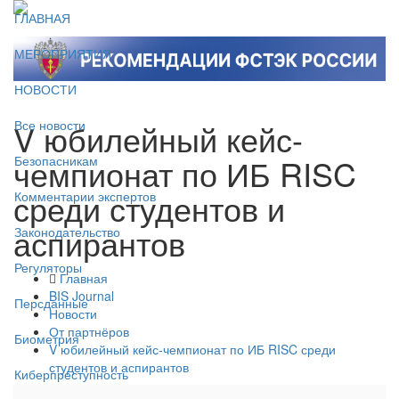
ГЛАВНАЯ
МЕРОПРИЯТИЯ
НОВОСТИ
V юбилейный кейс-
Все новости
чемпионат по ИБ RISC
Безопасникам
среди студентов и
Комментарии экспертов
аспирантов
Законодательство
Регуляторы
Главная
BIS Journal
Персданные
Новости
От партнёров
Биометрия
V юбилейный кейс-чемпионат по ИБ RISC среди
студентов и аспирантов
Киберпреступность