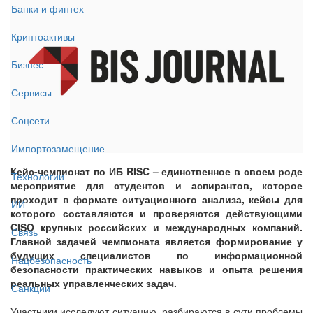
Банки и финтех
Криптоактивы
Бизнес
Сервисы
Соцсети
Импортозамещение
Кейс-чемпионат по ИБ RISC – единственное в своем роде
Технологии
мероприятие для студентов и аспирантов, которое
проходит в формате ситуационного анализа, кейсы для
ИИ
которого составляются и проверяются действующими
CISO крупных российских и международных компаний.
Связь
Главной задачей чемпионата является формирование у
будущих специалистов по информационной
Нацбезопасность
безопасности практических навыков и опыта решения
реальных управленческих задач.
Санкции
Участники исследуют ситуацию, разбираются в сути проблемы