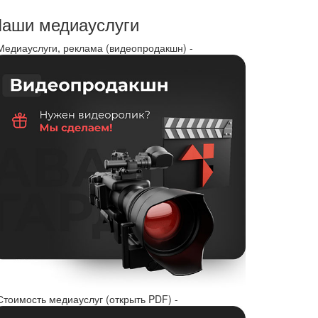
аши медиауслуги
 Медиауслуги, реклама (видеопродакшн) -
Стоимость медиауслуг (открыть PDF) -