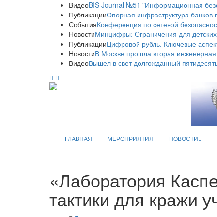
Видео
BIS Journal №51 "Информационная без
Публикации
Опорная инфраструктура банков в
События
Конференция по сетевой безопаснос
Новости
Минцифры: Ограничения для детских
Публикации
Цифровой рубль. Ключевые аспек
Новости
В Москве прошла вторая инженерная
Видео
Вышел в свет долгожданный пятидесяты
ГЛАВНАЯ
МЕРОПРИЯТИЯ
НОВОСТИ
«Лаборатория Каспе
тактики для кражи у