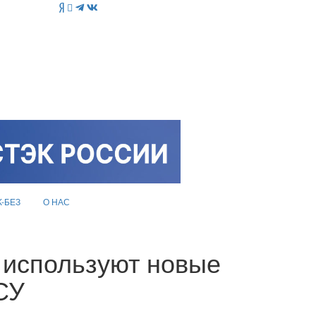
K-БЕЗ
О НАС
 используют новые
СУ