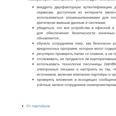
внедрить двухфакторную аутентификацию д
сервисам, доступным из интернета (вкл
использоваться злоумышленниками для пол
критически важным данным и системам;
убедиться, что все устройства в офисной 
для обеспечения безопасности конечных
обновляется;
обучать сотрудников тому, как безопасно 
вредоносных программ, которые могут содерж
регулярно проверять папки со спамом, а не п
отслеживать, не продаются ли корпоративные
использовать технологии песочницы (sand
электронных письмах и настроить их так, 
источников, включая компании-партнёры и орг
проверять вложения в исходящих сообщения
учётные записи сотрудников скомпрометиров
От партнёров