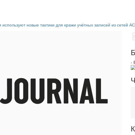
используют новые тактики для кражи учётных записей из сетей А
Б
-
Ч
К