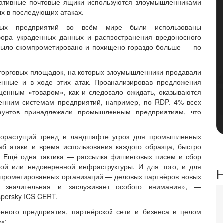
ративные почтовые ящики используются злоумышленниками
ых в последующих атаках.
ых предприятий во всём мире были использованы
бора украденных данных и распространения вредоносного
 было скомпрометировано и похищено гораздо больше — по
торговых площадок, на которых злоумышленники продавали
енные и в ходе этих атак. Проанализировав предложения
ценным «товаром», как и следовало ожидать, оказываются
енним системам предприятий, например, по RDP. 4% всех
аунтов принадлежали промышленным предприятиям, что
рорастущий тренд в ландшафте угроз для промышленных
б атаки и время использования каждого образца, быстро
. Ещё одна тактика — рассылка фишинговых писем и сбор
ой или недоверенной инфраструктуры. И для того, и для
Н
омпрометированных организаций — деловых партнёров новых
но значительная и заслуживает особого внимания», —
spersky ICS CERT.
ного предприятия, партнёрской сети и бизнеса в целом
м: