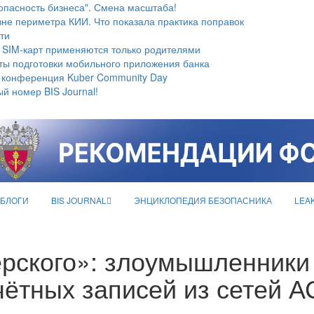
опасность бизнеса". Смена масштаба!
не периметра КИИ. Что показала практика поправок
ти
 SIM-карт применяются только родителями
ты подготовки мобильного приложения банка
 конференция Kuber Community Day
й номер BIS Journal!
БЛОГИ
BIS JOURNAL
ЭНЦИКЛОПЕДИЯ БЕЗОПАСНИКА
LEA
рского»: злоумышленники
чётных записей из сетей А