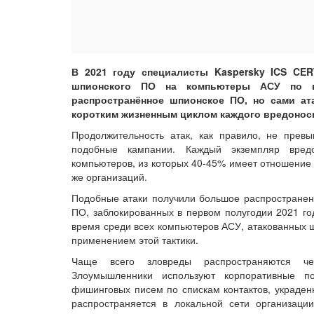
В 2021 году специалисты Kaspersky ICS CE
шпионского ПО на компьютеры АСУ по в
распространённое шпионское ПО, но сами ат
коротким жизненным циклом каждого вредоносн
Продолжительность атак, как правило, не прев
подобные кампании. Каждый экземпляр вредо
компьютеров, из которых 40-45% имеет отношение 
же организаций.
Подобные атаки получили большое распространени
ПО, заблокированных в первом полугодии 2021 год
время среди всех компьютеров АСУ, атакованных ш
применением этой тактики.
Чаще всего зловреды распространяются че
Злоумышленники используют корпоративные п
фишинговых писем по спискам контактов, украден
распространяется в локальной сети организац