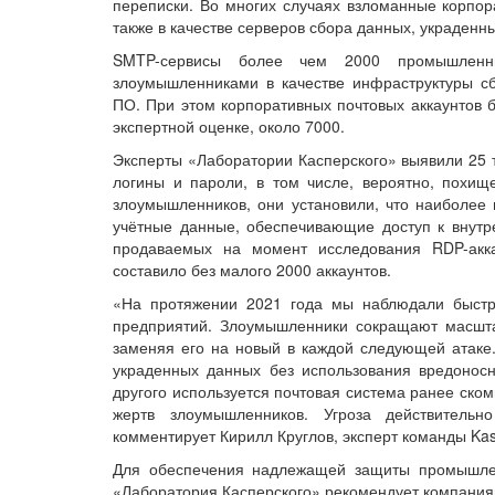
переписки. Во многих случаях взломанные корпо
также в качестве серверов сбора данных, украденн
SMTP-сервисы более чем 2000 промышленн
злоумышленниками в качестве инфраструктуры с
ПО. При этом корпоративных почтовых аккаунтов
экспертной оценке, около 7000.
Эксперты «Лаборатории Касперского» выявили 25 
логины и пароли, в том числе, вероятно, похищ
злоумышленников, они установили, что наиболее 
учётные данные, обеспечивающие доступ к внутр
продаваемых на момент исследования RDP-акк
составило без малого 2000 аккаунтов.
«На протяжении 2021 года мы наблюдали быст
предприятий. Злоумышленники сокращают масшта
заменяя его на новый в каждой следующей атаке
украденных данных без использования вредоносн
другого используется почтовая система ранее ск
жертв злоумышленников. Угроза действитель
комментирует Кирилл Круглов, эксперт команды Ka
Для обеспечения надлежащей защиты промышлен
«Лаборатория Касперского» рекомендует компания