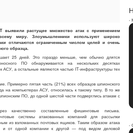
Н
-
RT выявили растущее множество атак с применением
сему миру. Злоумышленники используют широко
аки отличаются ограниченным числом целей и очень
ого образца.
ышает 25 дней. Это гораздо меньше, чем обычно длятся
носного ПО обнаруживается на нескольких десятках
к АСУ, а остальные являются частью IT-инфраструктуры тех
е. Примерно пятая часть (21%) всех образцов шпионского
а на компьютерах АСУ, относилась к такому типу. В то же
пионским ПО, до одной шестой части подверглись атакам с
рез качественно составленные фишинговые письма.
очтовые системы атакованных компаний для рассылки
ным из взломанных почтовых ящиков. Таким образом атака
- 
ии и от одной компании к другой — под видом деловой