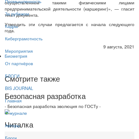
Промышленность
осуществлением такими физическими лицами
предпринимательской деятельности (каршеринг)», — гласит
За рубежом
текст документа.
Утвердить эти случаи предлагается с начала следующего
Кадры
года.
Киберграмотность
9 августа, 2021
Мероприятия
Биометрия
От партнёров
БЛОГИ
Смотрите также
BIS JOURNAL
Безопасная разработка
Главная
- Безопасная разработка эволюция по ГОСТу -
О журнале
Читалка
Авторы
Блоги