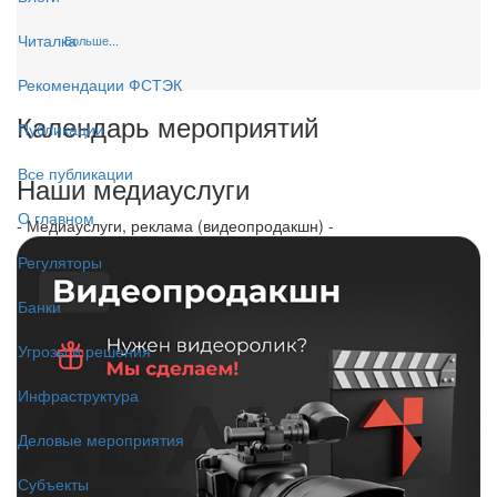
Читалка
Больше...
Рекомендации ФСТЭК
Календарь мероприятий
Публикации
Все публикации
Наши медиауслуги
О главном
- Медиауслуги, реклама (видеопродакшн) -
Регуляторы
Банки
Угрозы и решения
Инфраструктура
Деловые мероприятия
Субъекты