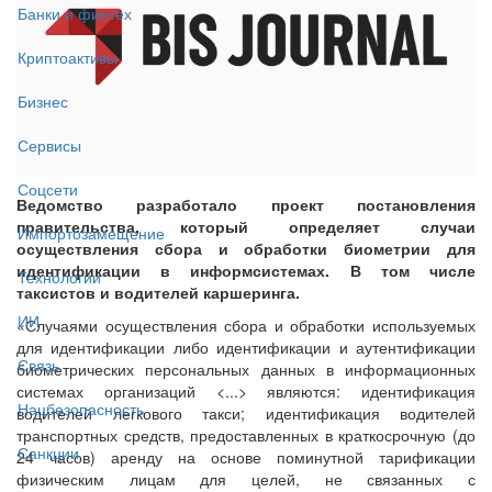
Банки и финтех
Криптоактивы
Бизнес
Сервисы
Соцсети
Ведомство разработало проект постановления
правительства, который определяет случаи
Импортозамещение
осуществления сбора и обработки биометрии для
идентификации в информсистемах. В том числе
Технологии
таксистов и водителей каршеринга.
ИИ
«Случаями осуществления сбора и обработки используемых
для идентификации либо идентификации и аутентификации
Связь
биометрических персональных данных в информационных
системах организаций <...> являются: идентификация
Нацбезопасность
водителей легкового такси; идентификация водителей
транспортных средств, предоставленных в краткосрочную (до
Санкции
24 часов) аренду на основе поминутной тарификации
физическим лицам для целей, не связанных с