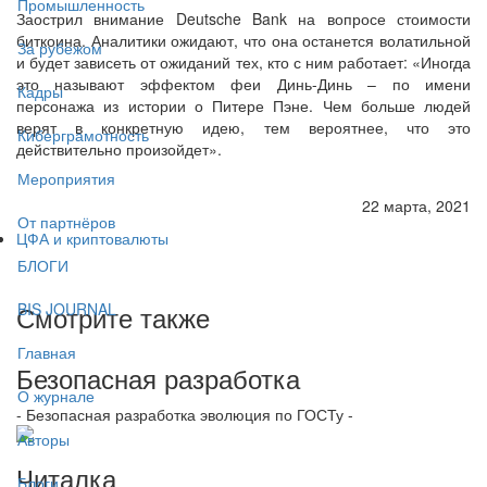
Промышленность
Заострил внимание Deutsche Bank на вопросе стоимости
биткоина. Аналитики ожидают, что она останется волатильной
За рубежом
и будет зависеть от ожиданий тех, кто с ним работает: «Иногда
это называют эффектом феи Динь-Динь – по имени
Кадры
персонажа из истории о Питере Пэне. Чем больше людей
верят в конкретную идею, тем вероятнее, что это
Киберграмотность
действительно произойдет».
Мероприятия
22 марта, 2021
От партнёров
ЦФА и криптовалюты
БЛОГИ
Смотрите также
BIS JOURNAL
Главная
Безопасная разработка
О журнале
- Безопасная разработка эволюция по ГОСТу -
Авторы
Читалка
Блоги