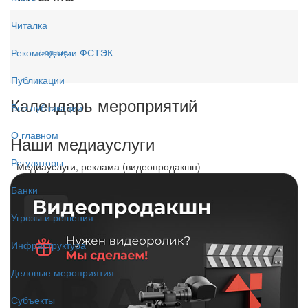
Читалка
Рекомендации ФСТЭК
Больше...
Публикации
Календарь мероприятий
Все публикации
О главном
Наши медиауслуги
Регуляторы
- Медиауслуги, реклама (видеопродакшн) -
Банки
Угрозы и решения
Инфраструктура
Деловые мероприятия
Субъекты