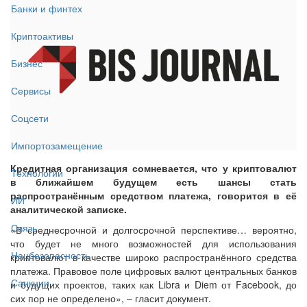
Банки и финтех
Криптоактивы
Бизнес
Сервисы
Соцсети
Импортозамещение
Кредитная организация сомневается, что у криптовалют
Технологии
в ближайшем будущем есть шансы стать
распространённым средством платежа, говорится в её
ИИ
аналитической записке.
Связь
«В среднесрочной и долгосрочной перспективе… вероятно,
что будет не много возможностей для использования
Нацбезопасность
криптовалют в качестве широко распространённого средства
платежа. Правовое поле цифровых валют центральных банков
Санкции
и будущих проектов, таких как Libra и Diem от Facebook, до
сих пор не определено», – гласит документ.