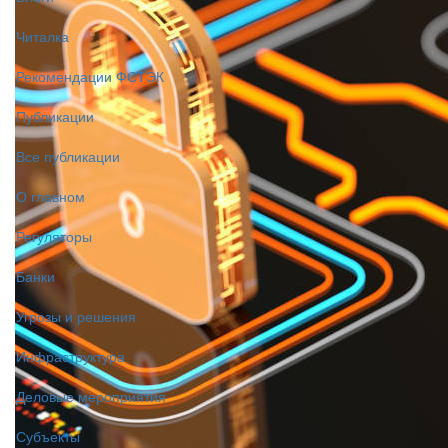
Читалка
Рекомендации ФСТЭК
Публикации
Все публикации
О главном
Регуляторы
Банки
Угрозы и решения
Инфраструктура
Деловые мероприятия
Субъекты