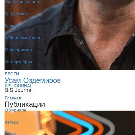
Промышленность
За рубежом
Кадры
Киберграмотность
Мероприятия
От партнёров
БЛОГИ
Усам Оздемиров
BIS JOURNAL
BIS Journal
Главная
Публикации
О журнале
Авторы
Блоги