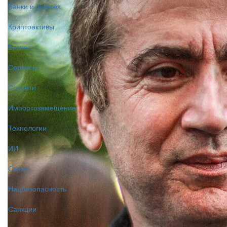
Банки и финтех
Криптоактивы
Бизнес
Сервисы
Соцсети
Импортозамещение
Технологии
ИИ
Связь
Нацбезопасность
Санкции