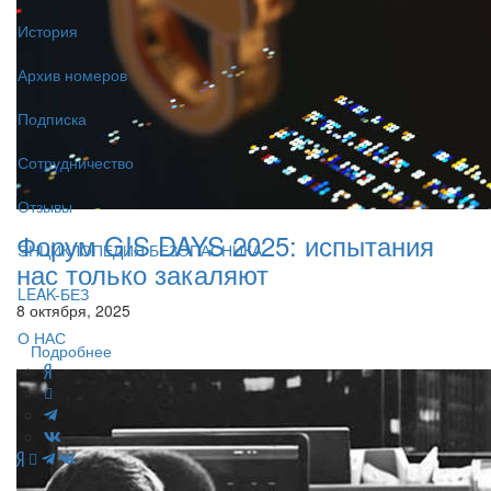
История
Архив номеров
Подписка
Сотрудничество
Отзывы
Форум GIS DAYS 2025: испытания
ЭНЦИКЛОПЕДИЯ БЕЗОПАСНИКА
нас только закаляют
LEAK-БЕЗ
8 октября, 2025
О НАС
Подробнее