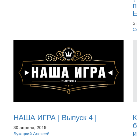
п
5
С
НАША ИГРА | Выпуск 4 |
К
б
30 апреля, 2019
и
Лукацкий Алексей