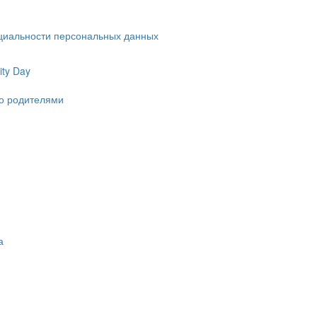
циальности персональных данных
ty Day
ко родителями
а