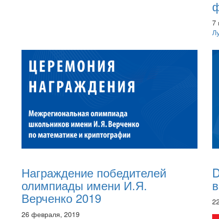
ф
7
Л
Награждение победителей
D
олимпиады имени И.Я.
в
Верченко 2019
22
26 февраля, 2019