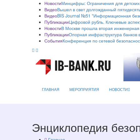
Новости
Минцифры: Ограничения для детских
Видео
Вышел в свет долгожданный пятидесяты
Видео
BIS Journal №51 "Информационная без
Публикации
Цифровой рубль. Ключевые аспек
Новости
В Москве прошла вторая инженерная
Публикации
Опорная инфраструктура банков в
События
Конференция по сетевой безопаснос
ГЛАВНАЯ
МЕРОПРИЯТИЯ
НОВОСТИ
Энциклопедия безо
Главная