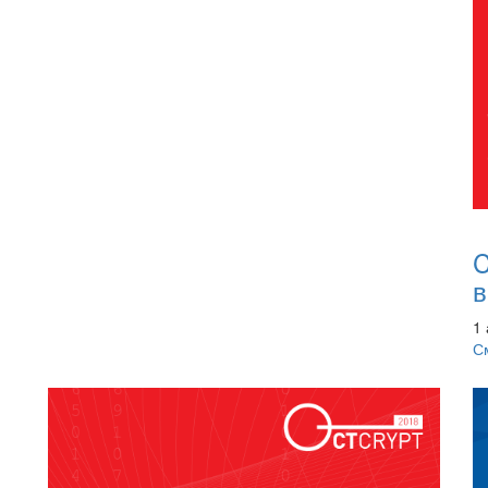
C
в
1 
С