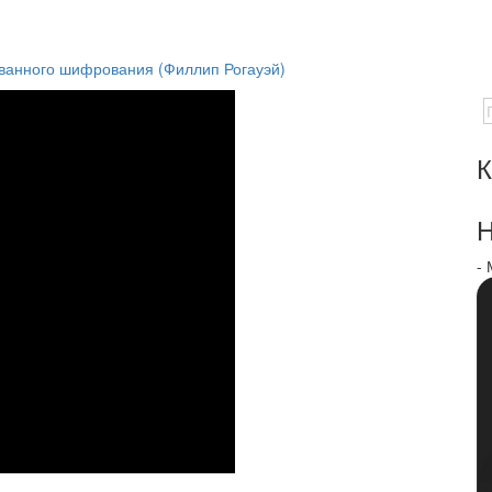
ванного шифрования (Филлип Рогауэй)
К
Н
-