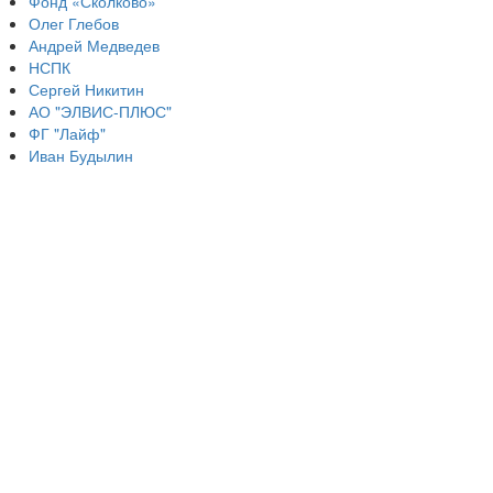
Фонд «Сколково»
Олег Глебов
Андрей Медведев
НСПК
Сергей Никитин
АО "ЭЛВИС-ПЛЮС"
ФГ "Лайф"
Иван Будылин