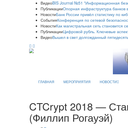
Видео
BIS Journal №51 "Информационная без
Публикации
Опорная инфраструктура банков в
Новости
Банк России привёл статистику по ки
События
Конференция по сетевой безопаснос
Новости
Как магистральная сеть становится с
Публикации
Цифровой рубль. Ключевые аспек
Видео
Вышел в свет долгожданный пятидесяты
ГЛАВНАЯ
МЕРОПРИЯТИЯ
НОВОСТИ
CTCrypt 2018 — Ст
(Филлип Рогауэй)