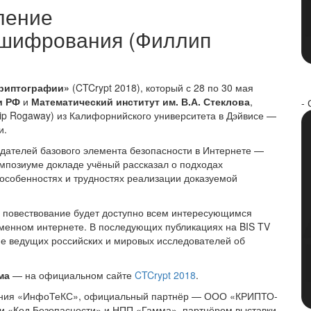
ление
 шифрования (Филлип
криптографии»
(CTCrypt 2018), который с 28 по 30 мая
и РФ
и
Математический институт им. В.А. Стеклова
,
- 
llip Rogaway) из Калифорнийского университета в Дэйвисе —
и.
здателей базового элемента безопасности в Интернете —
мпозиуме докладе учёный рассказал о подходах
особенностях и трудностях реализации доказуемой
о повествование будет доступно всем интересующимся
еменном интернете. В последующих публикациях на BIS TV
е ведущих российских и мировых исследователей об
ма
— на официальном сайте
CTCrypt 2018
.
пания «ИнфоТеКС», официальный партнёр — ООО «КРИПТО-
 «Код Безопасности» и НПП «Гамма», партнёром выставки