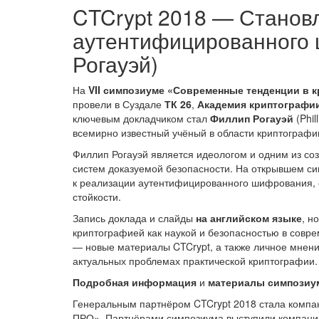
CTCrypt 2018 — Станов
аутентифицированного
Рогауэй)
На
VII симпозиуме «Современные тенденции в 
провели в Суздале
ТК 26
,
Академия криптографи
ключевым докладчиком стал
Филлип Рогауэй
(Phi
всемирно известный учёный в области криптографи
Филлип Рогауэй является идеологом и одним из со
систем доказуемой безопасности. На открывшем си
к реализации аутентифицированного шифрования, 
стойкости.
Запись доклада и слайды
на английском языке
, н
криптографией как наукой и безопасностью в совр
— новые материалы CTCrypt, а также личное мнени
актуальных проблемах практической криптографии.
Подробная информация
и
материалы симпозиу
Генеральным партнёром CTCrypt 2018 стала ком
ПРО». Партнёрами симпозиума выступили компании