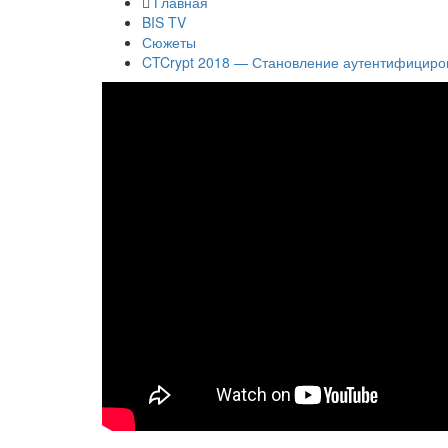
Главная
BIS TV
Сюжеты
CTCrypt 2018 — Становление аутентифициро