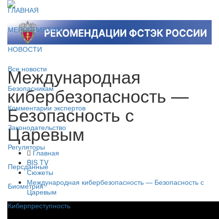
ГЛАВНАЯ
МЕРОПРИЯТИЯ
НОВОСТИ
Международная
Все новости
кибербезопасность —
Безопасникам
Безопасность с
Комментарии экспертов
Царевым
Законодательство
Регуляторы
Главная
BIS TV
Персданные
Сюжеты
Международная кибербезопасность — Безопасность с
Биометрия
Царевым
Киберпреступность