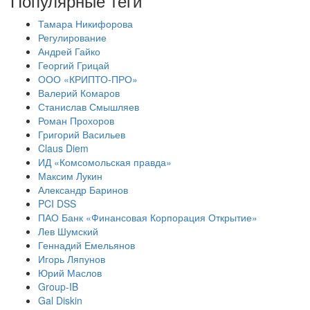
Популярные теги
Тамара Никифорова
Регулирование
Андрей Гайко
Георгий Грицай
ООО «КРИПТО-ПРО»
Валерий Комаров
Станислав Смышляев
Роман Прохоров
Григорий Васильев
Claus Diem
ИД «Комсомольская правда»
Максим Лукин
Александр Баринов
PCI DSS
ПАО Банк «Финансовая Корпорация Открытие»
Лев Шумский
Геннадий Емельянов
Игорь Ляпунов
Юрий Маслов
Group-IB
Gal Diskin