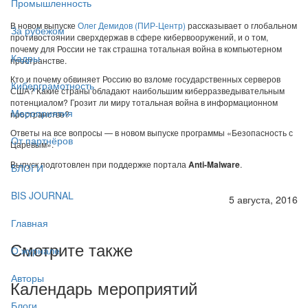
Промышленность
В новом выпуске
Олег Демидов (ПИР-Центр)
рассказывает о глобальном
За рубежом
противостоянии сверхдержав в сфере кибервооружений,
и о том,
почему для России не так страшна тотальная война в компьютерном
Кадры
пространстве.
Кто и почему обвиняет Россию во взломе государственных серверов
Киберграмотность
США? Какие страны обладают наибольшим киберразведывательным
потенциалом? Грозит ли миру тотальная война в информационном
Мероприятия
пространстве?
Ответы на все вопросы — в новом выпуске программы «Безопасность с
От партнёров
Царевым».
Выпуск подготовлен при поддержке портала
Anti-Malware
.
БЛОГИ
BIS JOURNAL
5 августа, 2016
Главная
Смотрите также
О журнале
Авторы
Календарь мероприятий
Блоги