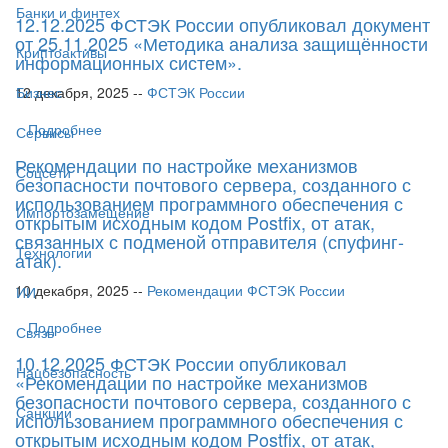
Банки и финтех
12.12.2025 ФСТЭК России опубликовал документ
от 25.11.2025 «Методика анализа защищённости
Криптоактивы
информационных систем».
12 декабря, 2025 --
ФСТЭК России
Бизнес
Подробнее
Сервисы
Рекомендации по настройке механизмов
Соцсети
безопасности почтового сервера, созданного с
использованием программного обеспечения с
Импортозамещение
открытым исходным кодом Postfix, от атак,
связанных с подменой отправителя (спуфинг-
Технологии
атак).
10 декабря, 2025 --
Рекомендации ФСТЭК России
ИИ
Подробнее
Связь
10.12.2025 ФСТЭК России опубликовал
Нацбезопасность
«Рекомендации по настройке механизмов
безопасности почтового сервера, созданного с
Санкции
использованием программного обеспечения с
открытым исходным кодом Postfix, от атак,