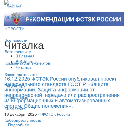
ГЛАВНАЯ
МЕРОПРИЯТИЯ
НОВОСТИ
Читалка
Все новости
Безопасникам
Главная
BIS Journal
Комментарии экспертов
Читалка
Законодательство
16.12.2025 ФСТЭК России опубликовал проект
национального стандарта ГОСТ Р «Защита
Регуляторы
информации. Защита информации от
неправомерной передачи или распространения
Персданные
из информационных и автоматизированных
систем. Общие положения».
Биометрия
16 декабря, 2025 --
ФСТЭК России
Киберпреступность
Подробнее