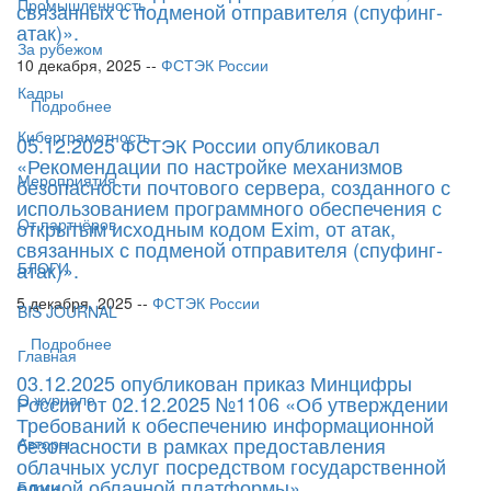
Промышленность
связанных с подменой отправителя (спуфинг-
атак)».
За рубежом
10 декабря, 2025 --
ФСТЭК России
Кадры
Подробнее
Киберграмотность
05.12.2025 ФСТЭК России опубликовал
«Рекомендации по настройке механизмов
Мероприятия
безопасности почтового сервера, созданного с
использованием программного обеспечения с
От партнёров
открытым исходным кодом Exim, от атак,
связанных с подменой отправителя (спуфинг-
атак)».
БЛОГИ
5 декабря, 2025 --
ФСТЭК России
BIS JOURNAL
Подробнее
Главная
03.12.2025 опубликован приказ Минцифры
О журнале
России от 02.12.2025 №1106 «Об утверждении
Требований к обеспечению информационной
безопасности в рамках предоставления
Авторы
облачных услуг посредством государственной
единой облачной платформы».
Блоги