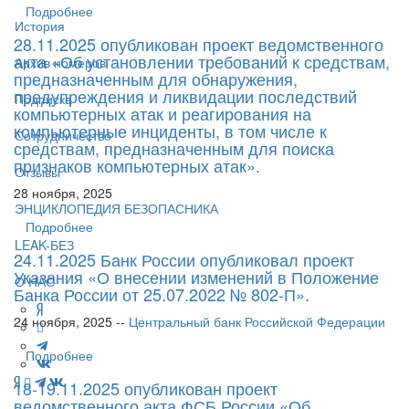
Подробнее
История
28.11.2025 опубликован проект ведомственного
акта «Об установлении требований к средствам,
Архив номеров
предназначенным для обнаружения,
предупреждения и ликвидации последствий
Подписка
компьютерных атак и реагирования на
компьютерные инциденты, в том числе к
Сотрудничество
средствам, предназначенным для поиска
признаков компьютерных атак».
Отзывы
28 ноября, 2025
ЭНЦИКЛОПЕДИЯ БЕЗОПАСНИКА
Подробнее
LEAK-БЕЗ
24.11.2025 Банк России опубликовал проект
Указания «О внесении изменений в Положение
О НАС
Банка России от 25.07.2022 № 802-П».
24 ноября, 2025 --
Центральный банк Российской Федерации
Подробнее
18-19.11.2025 опубликован проект
ведомственного акта ФСБ России «Об