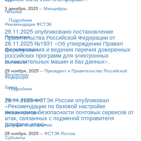
3 декабря, 2025 --
Минцифры
Читалка
Подробнее
Рекомендации ФСТЭК
29.11.2025 опубликовано постановление
Правительства Российской Федерации от
Публикации
28.11.2025 №1931 «Об утверждении Правил
формирования и ведения перечня доверенных
Все публикации
российских программ для электронных
вычислительных машин и баз данных».
О главном
29 ноября, 2025 --
Президент и Правительство Российской
Регуляторы
Федерации
Банки
Подробнее
28.11.2025 ФСТЭК России опубликовал
Угрозы и решения
«Рекомендации по базовой настройке
механизмов безопасности почтовых сервисов от
Инфраструктура
атак, связанных с подменой отправителя
(спуфинг-атак)».
Деловые мероприятия
28 ноября, 2025 --
ФСТЭК России
Субъекты