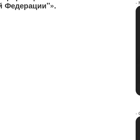
-
й Федерации"».
- 