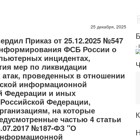
25 декабря, 2025
Б
ердил Приказ от 25.12.2025 №547
-
информирования ФСБ России о
пьютерных инцидентах,
Ч
тия мер по ликвидации
атак, проведенных в отношении
еской информационной
й Федерации и иных
Российской Федерации,
рганизациям, на которые
К
едусмотренные частью 4 статьи
6.07.2017 №187-ФЗ "О
Н
 информационной