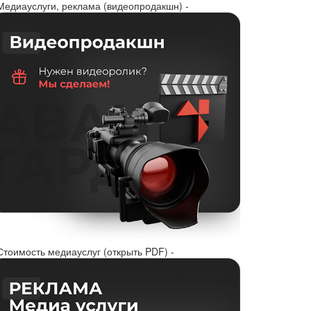
 Медиауслуги, реклама (видеопродакшн) -
Стоимость медиауслуг (открыть PDF) -