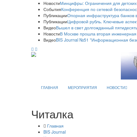
Новости
Минцифры: Ограничения для детских
События
Конференция по сетевой безопаснос
Публикации
Опорная инфраструктура банков в
Публикации
Цифровой рубль. Ключевые аспек
Видео
Вышел в свет долгожданный пятидесяты
Новости
В Москве прошла вторая инженерная
Видео
BIS Journal №51 "Информационная без
ГЛАВНАЯ
МЕРОПРИЯТИЯ
НОВОСТИ
Читалка
Главная
BIS Journal