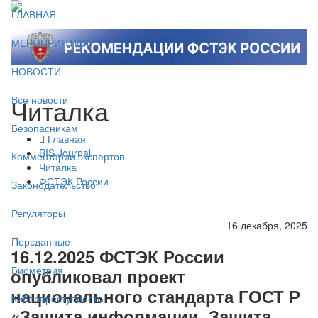
ГЛАВНАЯ
МЕРОПРИЯТИЯ
НОВОСТИ
Читалка
Все новости
Безопасникам
Главная
BIS Journal
Комментарии экспертов
Читалка
ФСТЭК России
Законодательство
Регуляторы
16 декабря, 2025
Персданные
16.12.2025 ФСТЭК России
Биометрия
опубликовал проект
национального стандарта ГОСТ Р
Киберпреступность
«Защита информации. Защита