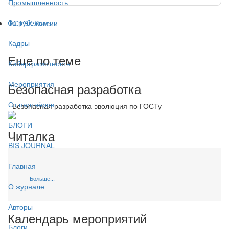
Промышленность
За рубежом
ФСТЭК России
Кадры
Еще по теме
Киберграмотность
Мероприятия
Безопасная разработка
От партнёров
- Безопасная разработка эволюция по ГОСТу -
БЛОГИ
Читалка
BIS JOURNAL
Главная
Больше...
О журнале
Авторы
Календарь мероприятий
Блоги