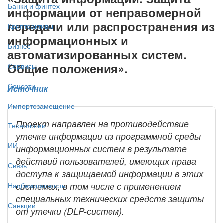
Банки и финтех
информации от неправомерной
передачи или распространения из
Криптоактивы
информационных и
Бизнес
автоматизированных систем.
Общие положения».
Сервисы
Соцсети
Источник
Импортозамещение
Проект направлен на противодействие
Технологии
утечке информации из программной среды
ИИ
информационных систем в результате
действий пользователей, имеющих права
Связь
доступа к защищаемой информации в этих
системах, в том числе с применением
Нацбезопасность
специальных технических средств защиты
Санкции
от утечки (DLP-систем).