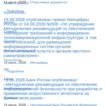
14 июля, 2026 --
Отраслевые документы
Банки и финтех
Подробнее
Криптоактивы
19.06.2026 опубликован приказ Минцифры
Бизнес
России от 04.06.2026 №508 «Об утверждении
Методических рекомендаций по обеспечению
Сервисы
соблюдения требований к информационно-
телекоммуникационной инфраструктуре, в том
Соцсети
числе облачной, для размещения
информационных систем органов
исполнительной власти и органов местного
Импортозамещение
самоуправления».
Технологии
19 июня, 2026 --
Минцифры
ИИ
Подробнее
Связь
16.06.2026 Банк России опубликовал
«Методические рекомендации по обеспечению
информационной безопасности при разработке и
Нацбезопасность
применении искусственного интеллекта на
финансовом рынке».
Санкции
16 июня, 2026 --
Центральный банк Российской Федерации