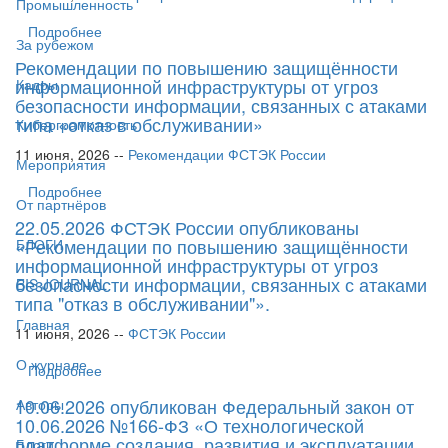
Промышленность
Подробнее
За рубежом
Рекомендации по повышению защищённости
информационной инфраструктуры от угроз
Кадры
безопасности информации, связанных с атаками
типа «отказ в обслуживании»
Киберграмотность
11 июня, 2026 --
Рекомендации ФСТЭК России
Мероприятия
Подробнее
От партнёров
22.05.2026 ФСТЭК России опубликованы
«Рекомендации по повышению защищённости
БЛОГИ
информационной инфраструктуры от угроз
безопасности информации, связанных с атаками
BIS JOURNAL
типа "отказ в обслуживании"».
Главная
11 июня, 2026 --
ФСТЭК России
О журнале
Подробнее
10.06.2026 опубликован Федеральный закон от
Авторы
10.06.2026 №166-ФЗ «О технологической
платформе создания, развития и эксплуатации
Блоги