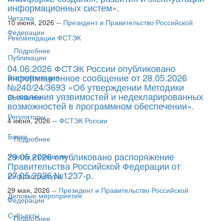
информационных систем».
Читалка
10 июня, 2026 --
Президент и Правительство Российской
Федерации
Рекомендации ФСТЭК
Подробнее
Публикации
04.06.2026 ФСТЭК России опубликовано
информационное сообщение от 28.05.2026
Все публикации
№240/24/3693 «Об утверждении Методики
выявления уязвимостей и недекларированных
О главном
возможностей в программном обеспечении».
Регуляторы
4 июня, 2026 --
ФСТЭК России
Банки
Подробнее
29.05.2026 опубликовано распоряжение
Угрозы и решения
Правительства Российской Федерации от
27.05.2026 №1237-р.
Инфраструктура
29 мая, 2026 --
Президент и Правительство Российской
Деловые мероприятия
Федерации
Субъекты
Подробнее