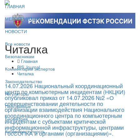
ГЛАВНАЯ
МЕРОПРИЯТИЯ
НОВОСТИ
Читалка
Все новости
Безопасникам
Главная
BIS Journal
Комментарии экспертов
Читалка
Законодательство
14.07.2026 Национальный координационный
центр по компьютерным инцидентам (НКЦКИ)
Регуляторы
опубликовал приказ от 14.07.2026 №2 «О
совершенствовании деятельности по
Персданные
организации взаимодействия Национального
координационного центра по компьютерным
Биометрия
инцидентам с субъектами критической
информационной инфраструктуры, центрами
Киберпреступность
ГосСОПКА и органами (организациями)».