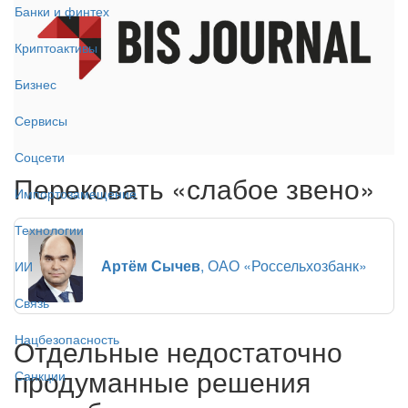
Банки и финтех
Криптоактивы
Бизнес
Сервисы
Соцсети
Перековать «слабое звено»
Импортозамещение
Технологии
Артём Сычев
, ОАО «Россельхозбанк»
ИИ
Связь
Нацбезопасность
Отдельные недостаточно
продуманные решения
Санкции