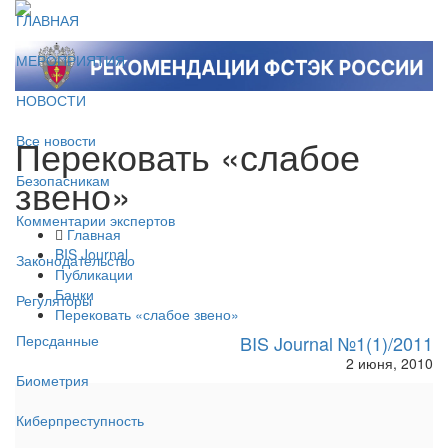
ГЛАВНАЯ
МЕРОПРИЯТИЯ
НОВОСТИ
Перековать «слабое
Все новости
звено»
Безопасникам
Комментарии экспертов
Главная
BIS Journal
Законодательство
Публикации
Банки
Регуляторы
Перековать «слабое звено»
BIS Journal №1(1)/2011
Персданные
2 июня, 2010
Биометрия
Киберпреступность