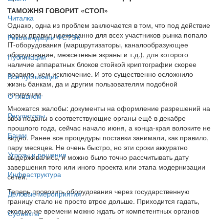
ТАМОЖНЯ ГОВОРИТ «СТОП»
Читалка
Однако, одна из проблем заключается в том, что под действие
новых правил неожиданно для всех участников рынка попало
Рекомендации ФСТЭК
IT-оборудования (маршрутизаторы, каналообразующее
оборудование, межсетевые экраны и т.д.), для которого
Публикации
наличие аппаратных блоков стойкой криптографии скорее
правило, чем исключение. И это существенно осложнило
Все публикации
жизнь банкам, да и другим пользователям подобной
продукции.
О главном
Множатся жалобы: документы на оформление разрешений на
Регуляторы
ввоз поданы в соответствующие органы ещё в декабре
прошлого года, сейчас начало июня, а конца-края волоките не
Банки
видно. Ранее все процедуры поставки занимали, как правило,
пару месяцев. Не очень быстро, но эти сроки аккуратно
Угрозы и решения
выдерживались, и можно было точно рассчитывать дату
завершения того или иного проекта или этапа модернизации
Инфраструктура
сетей.
Теперь провозить оборудования через государственную
Деловые мероприятия
границу стало не просто втрое дольше. Приходится гадать,
сколько же времени можно ждать от компетентных органов
Субъекты