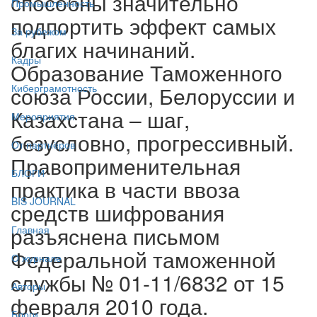
способны значительно
Промышленность
подпортить эффект самых
За рубежом
благих начинаний.
Кадры
Образование Таможенного
союза России, Белоруссии и
Киберграмотность
Казахстана – шаг,
Мероприятия
безусловно, прогрессивный.
От партнёров
Правоприменительная
БЛОГИ
практика в части ввоза
BIS JOURNAL
средств шифрования
разъяснена письмом
Главная
Федеральной таможенной
О журнале
службы № 01-11/6832 от 15
Авторы
февраля 2010 года.
Блоги