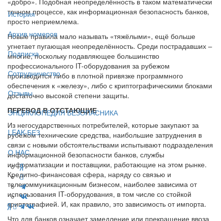
«добро». Подобная неопределённость в таком математически
точном процессе, как информационная безопасность банков,
История
просто неприемлема.
Архив номеров
Новые правила мало называть «тяжёлыми», ещё больше
угнетает пугающая неопределённость. Среди пострадавших –
Подписка
многие, поскольку подавляющее большинство
профессионального IT-оборудования за рубежом
Сотрудничество
производится либо в плотной привязке программного
обеспечения к «железу», либо с криптографическими блоками
Отзывы
достаточно высокой степени защиты.
ПЕРЕВОД В ОТСТАЮЩИЕ
ЭНЦИКЛОПЕДИЯ БЕЗОПАСНИКА
Из негосударственных потребителей, которые закупают за
LEAK-БЕЗ
рубежом технические средства, наибольшие затруднения в
связи с новыми обстоятельствами испытывают подразделения
О НАС
информационной безопасности банков, службы
информатизации и поставщики, работающие на этом рынке.
Кредитно-финансовая сфера, наряду со связью и
телекоммуникационным бизнесом, наиболее зависима от
использования IT-оборудования, в том числе со стойкой
криптографией. И, как правило, это зависимость от импорта.
Что для банков означает замедление или прекращение ввоза