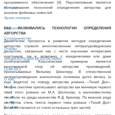
программного обеспечения [4]. Перспективным является
использование технологий определения авторства для
История
анализа фейковых новостей.
Архив номеров
КАК РАЗВИВАЛИСЬ ТЕХНОЛОГИИ ОПРЕДЕЛЕНИЯ
Подписка
АВТОРСТВА
Сотрудничество
Движетелем прогресса в развитии методов определения
авторства служили многочисленные литературоведческие
Отзывы
дискуссии, связанные как с чисто научными интересами
участников, так и, возможно, с юридическими или даже
ЭНЦИКЛОПЕДИЯ БЕЗОПАСНИКА
политическими. Классическим примером является
многовековой спор об авторстве произведений,
LEAK-БЕЗ
приписываемых Вильяму Шекспиру. В отечественном
литературоведении аналогичная полемика долго велась (и
О НАС
еще ведется) по поводу авторства романа «Тихий Дон».
Многие скептики приписывают авторство как минимум первого
тома этого романа не М.А. Шолохову, а малоизвестному
писателю из среды казачества Ф.Д. Крюкову. По мнению ряда
экспертов, стиль текста первого тома романа «Тихий Дон»
сильно отличается от стиля остальных трех частей.
Первые продвижения в задаче определения авторства