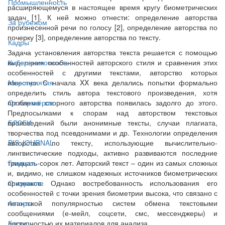
Промышленность
расширяющемуся в настоящее время кругу биометрических
задач [1]. К ней можно отнести: определение авторства
За рубежом
произнесенной речи по голосу [2], определение авторства по
почерку [3], определение авторства по тексту.
Кадры
Задача установления авторства текста решается с помощью
выделения особенностей авторского стиля и сравнения этих
Киберграмотность
особенностей с другими текстами, авторство которых
известно. С начала XX века делались попытки формально
Мероприятия
определить стиль автора текстового произведения, хотя
проблема спорного авторства появилась задолго до этого.
От партнёров
Предпосылками к спорам над авторством текстовых
произведений были анонимные тексты, случаи плагиата,
БЛОГИ
творчества под псевдонимами и др. Технологии определения
авторства по тексту, использующие вычислительно-
BIS JOURNAL
лингвистические подходы, активно развиваются последние
тридцать-сорок лет. Авторский текст – один из самых сложных
Главная
и, видимо, не слишком надежных источников биометрических
признаков. Однако востребованность использования его
О журнале
особенностей с точки зрения биометрии высока, что связано с
гигантской популярностью систем обмена текстовыми
Авторы
сообщениями (е-мейл, соцсети, смс, мессенджеры) и
доступностью их материалов для анализа.
Блоги