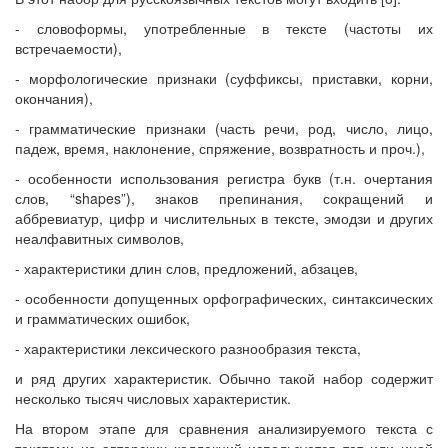
- словоформы, употребленные в тексте (частоты их
встречаемости),
- морфологические признаки (суффиксы, приставки, корни,
окончания),
- грамматические признаки (часть речи, род, число, лицо,
падеж, время, наклонение, спряжение, возвратность и проч.),
- особенности использования регистра букв (т.н. очертания
слов, “shapes”), знаков препинания, сокращений и
аббревиатур, цифр и числительных в тексте, эмодзи и других
неалфавитных символов,
- характеристики длин слов, предложений, абзацев,
- особенности допущенных орфографических, синтаксических
и грамматических ошибок,
- характеристики лексического разнообразия текста,
и ряд других характеристик. Обычно такой набор содержит
несколько тысяч числовых характеристик.
На втором этапе для сравнения анализируемого текста с
текстами из авторских коллекций используется тот или иной