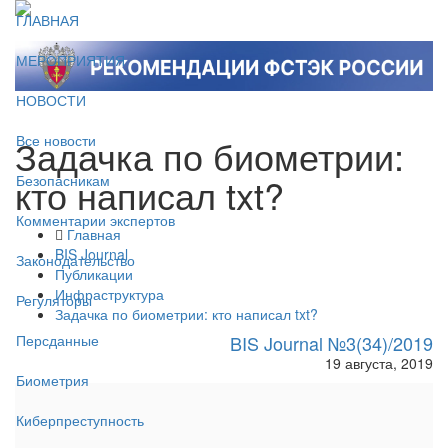
ГЛАВНАЯ
МЕРОПРИЯТИЯ
НОВОСТИ
Задачка по биометрии:
Все новости
кто написал txt?
Безопасникам
Комментарии экспертов
Главная
BIS Journal
Законодательство
Публикации
Инфраструктура
Регуляторы
Задачка по биометрии: кто написал txt?
BIS Journal №3(34)/2019
Персданные
19 августа, 2019
Биометрия
Киберпреступность