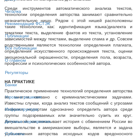
Среди инструментов автоматического анализа текстов,
Читалка
технологии определения авторства занимают сравнительно
незначительную нишу. Рядом с этой нишей расположены
Рекомендации ФСТЭК
такие технологии, как: идентификация языка/диалекта и
тематики текста, выделение фактов из текста, установление
Публикации
зависимостей между текстами, выделение спама и др. Совсем
родственными являются технологии определения плагиата,
Все публикации
определения искусственного происхождения текста, оценки
эмоциональной окрашенности, определения пола, возраста,
О главном
профессии и психологических особенностей автора.
Регуляторы
НА ПРАКТИКЕ
Банки
Практическое применение технологий определения авторства
во многом связано с криминалистическими задачами.
Угрозы и решения
Известны случаи, когда анализ текстов сообщений с угрозами
позволял экспертам однозначно определить автора среди
Инфраструктура
группы подозреваемых или значительно сузить их круг.
Актуальной, как показывает история с обвинением России во
Деловые мероприятия
вмешательстве в американские выборы, является и задача
установления авторства исходных кодов вредоносного
Субъекты