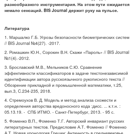
разнообразного инструментария. На этом пути ожидается
немало сенсаций. BIS Journal держит руку на пульсе.
Литература
1. Маршалко Г.Б. Угрозы безопасности биометрических систем
// BIS Journal №4(27). -2017.
2. Ромашкин Ю.Н., Сорокин В.Н. Скажи «Пароль» // BIS Journal
№1(4).-2012.
3. Брославский М.В., Мельников С.Ю. Сравнение
эффективности классификаторов в задаче текстонезависимой
идентификации автора русскоязычного рукописного текста //
Обозрение прикладной и промышленной математики, т.25,
вып.3, C.234-235, 2018.
4. Стремоухов В. Д. Модель и метод анализа схожести и
определения авторства вредоносного кода :дисс. ... к.т.н. :
05.13.19. - СПБ ИТМО. - Санкт-Петербург, 2013. - 95 с.
5. Фоменко В.П., Фоменко Т.Г. Авторский инвариант русских
литературных текстов. Предисловие А.Т. Фоменко // Фоменко
А.Т. Новая хронология Греции: Античность в средневековье.