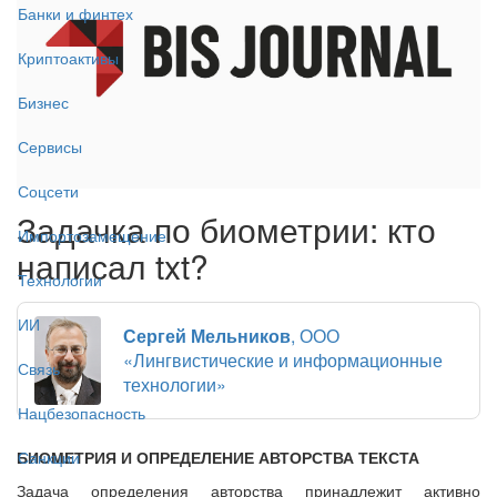
Банки и финтех
Криптоактивы
Бизнес
Сервисы
Соцсети
Задачка по биометрии: кто
Импортозамещение
написал txt?
Технологии
ИИ
Сергей Мельников
, ООО
«Лингвистические и информационные
Связь
технологии»
Нацбезопасность
БИОМЕТРИЯ И ОПРЕДЕЛЕНИЕ АВТОРСТВА ТЕКСТА
Санкции
Задача определения авторства принадлежит активно