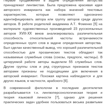
принадлежат лингвистам. Была предложена красивая идея
авторского инварианта как набора значений текстовых
характеристик, которые позволяют однозначно
идентифицировать автора или группу авторов среди других
авторов. В работе родителей академика А.Т. Фоменко [5] на
материале художественных произведений 23 русскоязычных
авторов XVIII-XX веков анализировалась различительная
способность относительной частоты встречаемости
определенных групп слов в задаче определения авторства.
Был сделан качественный вывод, что хорошей различительной
способностью для прозаических текстов обладают так
называемые служебные слова (союзы, предлоги, частицы). В
цитируемой работе авторы выделили 55 служебных слов.
Другие группы слов и ряд структурных признаков текстов
авторами признаны не подходящими для включения в
авторский инвариант. Похожая картина наблюдается и для
других языков, в частности, арабского [6].
В современной филологии в последние десятилетия
разрабатывается т.н. лингвоперсонологическая теория и
теория языковой личности [7], однако для решения
практических задач удобнее пользоваться весьма развитыми