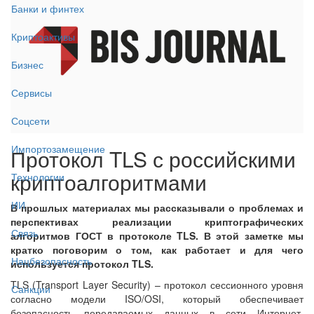
Банки и финтех
Криптоактивы
Бизнес
Сервисы
Соцсети
Импортозамещение
Протокол TLS с российскими
криптоалгоритмами
Технологии
ИИ
В прошлых материалах мы рассказывали о проблемах и
перспективах реализации криптографических
Связь
алгоритмов ГОСТ в протоколе TLS. В этой заметке мы
кратко поговорим о том, как работает и для чего
Нацбезопасность
используется протокол TLS.
TLS (Transport Layer Security) – протокол сессионного уровня
Санкции
согласно модели ISO/OSI, который обеспечивает
безопасность передаваемых данных в сети Интернет.