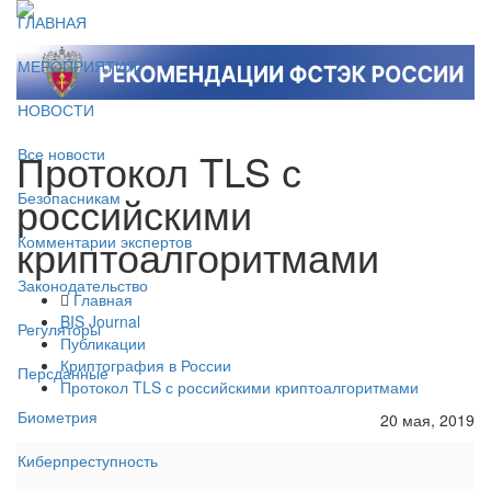
ГЛАВНАЯ
МЕРОПРИЯТИЯ
НОВОСТИ
Протокол TLS с
Все новости
российскими
Безопасникам
криптоалгоритмами
Комментарии экспертов
Законодательство
Главная
BIS Journal
Регуляторы
Публикации
Криптография в России
Персданные
Протокол TLS с российскими криптоалгоритмами
Биометрия
20 мая, 2019
Киберпреступность