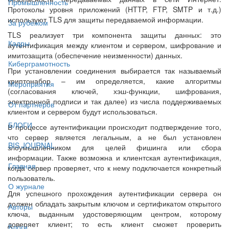
Промышленность
Протоколы уровня приложений (HTTP, FTP, SMTP и т.д.)
используют TLS для защиты передаваемой информации.
За рубежом
TLS реализует три компонента защиты данных: это
Кадры
аутентификация между клиентом и сервером, шифрование и
имитозащита (обеспечение неизменности) данных.
Киберграмотность
При установлении соединения выбирается так называемый
криптонабор – им определяется, какие алгоритмы
Мероприятия
(согласования ключей, хэш-функции, шифрования,
электронной подписи и так далее) из числа поддерживаемых
От партнёров
клиентом и сервером будут использоваться.
БЛОГИ
В процессе аутентификации происходит подтверждение того,
что сервер является легальным, а не был установлен
BIS JOURNAL
злоумышленником для целей фишинга или сбора
информации. Также возможна и клиентская аутентификация,
Главная
когда сервер проверяет, что к нему подключается конкретный
пользователь.
О журнале
Для успешного прохождения аутентификации сервера он
должен обладать закрытым ключом и сертификатом открытого
Авторы
ключа, выданным удостоверяющим центром, которому
доверяет клиент; то есть клиент сможет проверить
Блоги