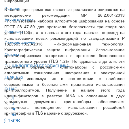
информации.
История
В настоящее время все основные реализации опираются на
методические рекомендации МР 26.2.001-2013
Архив номеров
«Использование наборов алгоритмов шифрования на основе
ГОСТ 28147-89 для протокола безопасности транспортного
Подписка
уровня (TLS)», а с начала этого года начался переход на
использование новых рекомендаций по стандартизации Р
Сотрудничество
1323565.1.020-2018 «Информационная технология.
Криптографическая защита информации. Использование
Отзывы
криптографических алгоритмов в протоколе безопасности
транспортного уровня (TLS 1.2)». Не вдаваясь в детали, эти
ЭНЦИКЛОПЕДИЯ БЕЗОПАСНИКА
документы определяют криптонаборы с российскими
алгоритмами хэширования, шифрования и электронной
LEAK-БЕЗ
подписи, используя их в соответствии с наиболее
современными и безопасными практиками использования
О НАС
криптоалгоритмов. Получение в начале этого года
идентификаторов в реестре IANA на описанные в двух
упомянутых документах криптонаборы обеспечивает
возможность полноценного использования российской
криптографии в TLS наравне с зарубежной.