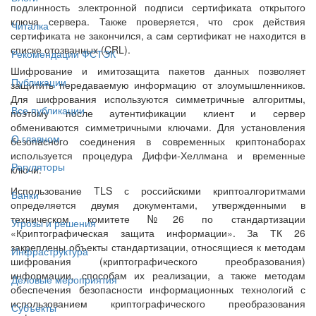
подлинность электронной подписи сертификата открытого
ключа сервера. Также проверяется, что срок действия
Читалка
сертификата не закончился, а сам сертификат не находится в
списке отозванных (CRL).
Рекомендации ФСТЭК
Шифрование и имитозащита пакетов данных позволяет
Публикации
защитить передаваемую информацию от злоумышленников.
Для шифрования используются симметричные алгоритмы,
Все публикации
поэтому после аутентификации клиент и сервер
обмениваются симметричными ключами. Для установления
О главном
безопасного соединения в современных криптонаборах
используется процедура Диффи-Хеллмана и временные
Регуляторы
ключи.
Использование TLS с российскими криптоалгоритмами
Банки
определяется двумя документами, утвержденными в
техническом комитете №26 по стандартизации
Угрозы и решения
«Криптографическая защита информации». За ТК 26
закреплены объекты стандартизации, относящиеся к методам
Инфраструктура
шифрования (криптографического преобразования)
информации, способам их реализации, а также методам
Деловые мероприятия
обеспечения безопасности информационных технологий с
использованием криптографического преобразования
Субъекты