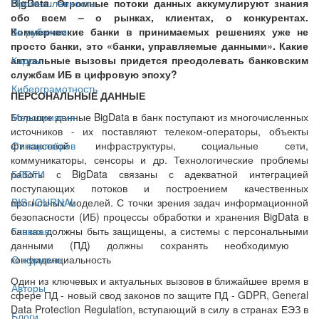
BigData. Огромные потоки данных аккумулируют знания
Промышленность
обо всем – о рынках, клиентах, о конкурентах.
Коммерческие банки в принимаемых решениях уже не
За рубежом
просто банки, это «банки, управляемые данными». Какие
актуальные вызовы придется преодолевать банковским
Кадры
службам ИБ в цифровую эпоху?
Киберграмотность
ПЕРСОНАЛЬНЫЕ ДАННЫЕ
Большие данные BigData в банк поступают из многочисленных
Мероприятия
источников - их поставляют телеком-операторы, объекты
финансовой инфраструктуры, социальные сети,
От партнёров
коммуникаторы, сенсоры и др. Технологические проблемы
работы с BigData связаны с адекватной интеграцией
БЛОГИ
поступающих потоков и построением качественных
прогнозных моделей. С точки зрения задач информационной
BIS JOURNAL
безопасности (ИБ) процессы обработки и хранения BigData в
банках должны быть защищены, а системы с персональными
Главная
данными (ПД) должны сохранять необходимую
конфиденциальность
О журнале
Один из ключевых и актуальных вызовов в ближайшее время в
Авторы
сфере ПД - новый свод законов по защите ПД - GDPR, General
Data Protection Regulation, вступающий в силу в странах ЕЭЗ в
Блоги