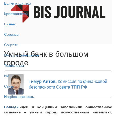
Банки и финтех
Криптоактивы
Бизнес
Сервисы
Соцсети
Умный банк в большом
Импортозамещение
городе
Технологии
ИИ
Тимур Аитов
, Комиссия по финансовой
Связь
безопасности Совета ТПП РФ
Нацбезопасность
Новые идеи и концепции заполонили общественное
Санкции
сознание – умный город, искусственный интеллект,