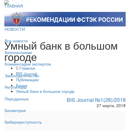
ГЛАВНАЯ
МЕРОПРИЯТИЯ
НОВОСТИ
Умный банк в большом
Все новости
городе
Безопасникам
Комментарии экспертов
Главная
BIS Journal
Законодательство
Публикации
Банки
Регуляторы
Умный банк в большом городе
BIS Journal №1(28)/2018
Персданные
27 марта, 2018
Биометрия
Киберпреступность