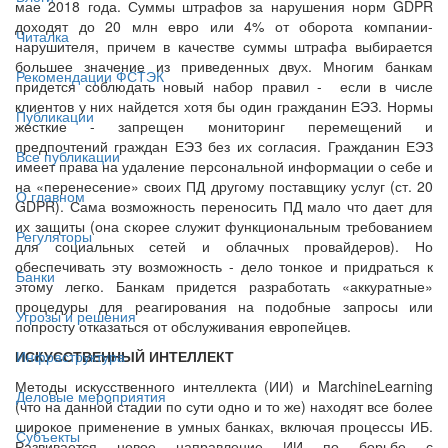
мае 2018 года. Суммы штрафов за нарушения норм GDPR
доходят до 20 млн евро или 4% от оборота компании-
Читалка
нарушителя, причем в качестве суммы штрафа выбирается
большее значение из приведенных двух. Многим банкам
Рекомендации ФСТЭК
придется соблюдать новый набор правил - если в числе
клиентов у них найдется хотя бы один гражданин ЕЭЗ. Нормы
Публикации
жесткие - запрещен мониторинг перемещений и
предпочтений граждан ЕЭЗ без их согласия. Гражданин ЕЭЗ
Все публикации
имеет права на удаление персональной информации о себе и
на «перенесение» своих ПД другому поставщику услуг (ст. 20
О главном
GDPR). Сама возможность переносить ПД мало что дает для
их защиты (она скорее служит функциональным требованием
Регуляторы
для социальных сетей и облачных провайдеров). Но
обеспечивать эту возможность - дело тонкое и придраться к
Банки
этому легко. Банкам придется разработать «аккуратные»
процедуры для реагирования на подобные запросы или
Угрозы и решения
попросту отказаться от обслуживания европейцев.
ИСКУССТВЕННЫЙ ИНТЕЛЛЕКТ
Инфраструктура
Методы искусственного интеллекта (ИИ) и MarchineLearning
Деловые мероприятия
(что на данной стадии по сути одно и то же) находят все более
широкое применение в умных банках, включая процессы ИБ.
Субъекты
Развивается новое направление ИИ по борьбе с