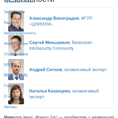
Промышленность
За рубежом
Александр Виноградов
, ФГУП
Кадры
«ЦНИИХМ»
Киберграмотность
Сергей Меньшиков
, Belarusian
Мероприятия
InfoSecurity Community
От партнёров
БЛОГИ
Андрей Ситнов
, независимый эксперт
BIS JOURNAL
Главная
Наталья Казанцева
, независимый
О журнале
эксперт
Авторы
Монголия (монг. Монгол Улс) — государство с наименьшей
Блоги