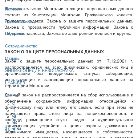
Законодательство Монголии о защите персональных данных
История
состоит из Конституции Монголии, Гражданского кодекса,
Трудового кодекса, Закона о защите персональных данных,
Архив номеров
Закона о прозрачности публичной информации, Закона о
кибербезопасности, Закона об электронной подписи и других.
Подписка
Сотрудничество
ЗАКОН О ЗАЩИТЕ ПЕРСОНАЛЬНЫХ ДАННЫХ
Отзывы
Закон о защите персональных данных от 17.12.2021 г.
распространяется на всех физических, юридических лиц и
ЭНЦИКЛОПЕДИЯ БЕЗОПАСНИКА
организации без юридического статуса, собирающие,
использующие и защищающие персональные данные на
LEAK-БЕЗ
территории Монголии.
Данный закон не распространяется на сбор,использование и
О НАС
обеспечение сохранности информации, относящейся к
физическому лицу или члену его семьи, если при этом не
нарушаются права этого лица на неприкосновенность и
свободу; размещение звуко-, видео- и аудиовизуальных
записывающих устройств в целях охраны движимого и
недвижимого имущества, находящегося в собственности,
владении и пользовании лица, а также жизни и здоровья