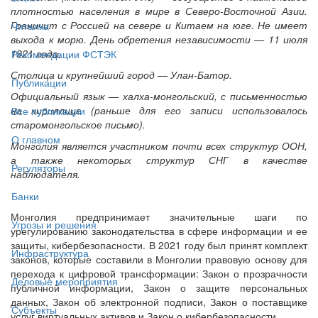
плотностью населения в мире в Северо-Восточной Азии.
Граничит с Россией на севере и Китаем на юге. Не имеет
Читалка
выхода к морю. День обретения независимости — 11 июля
1921 года.
Рекомендации ФСТЭК
Столица и крупнейший город — Улан-Батор.
Публикации
Официальный язык — халха-монгольский, с письменностью
на кириллице (раньше для его записи использовалось
Все публикации
старомонгольское письмо).
О главном
Монголия является участником почти всех структур ООН,
а также некоторых структур СНГ в качестве
Регуляторы
наблюдателя.
Банки
Монголия предпринимает значительные шаги по
Угрозы и решения
урегулированию законодательства в сфере информации и ее
защиты, кибербезопасности. В 2021 году был принят комплект
Инфраструктура
законов, которые составили в Монголии правовую основу для
перехода к цифровой трансформации: Закон о прозрачности
Деловые мероприятия
публичной информации, Закон о защите персональных
данных, Закон об электронной подписи, Закон о поставщике
Субъекты
услуг виртуальных активов и Закон о кибербезопасности.