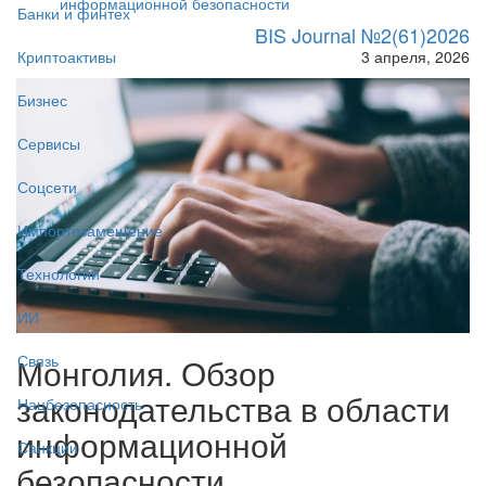
информационной безопасности
Банки и финтех
BIS Journal №2(61)2026
3 апреля, 2026
Криптоактивы
Бизнес
Сервисы
Соцсети
Импортозамещение
Технологии
ИИ
Монголия. Обзор
Связь
законодательства в области
Нацбезопасность
информационной
Санкции
безопасности