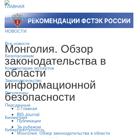
ГЛАВНАЯ
МЕРОПРИЯТИЯ
НОВОСТИ
Монголия. Обзор
Все новости
законодательства в
Безопасникам
области
Комментарии экспертов
информационной
Законодательство
безопасности
Регуляторы
Персданные
Главная
BIS Journal
Биометрия
Публикации
За рубежом
Киберпреступность
Монголия. Обзор законодательства в области