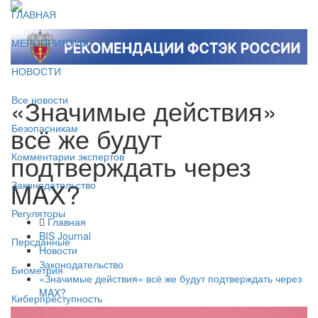
ГЛАВНАЯ
МЕРОПРИЯТИЯ
НОВОСТИ
«Значимые действия»
Все новости
всё же будут
Безопасникам
подтверждать через
Комментарии экспертов
MAX?
Законодательство
Регуляторы
Главная
BIS Journal
Персданные
Новости
Законодательство
Биометрия
«Значимые действия» всё же будут подтверждать через
MAX?
Киберпреступность