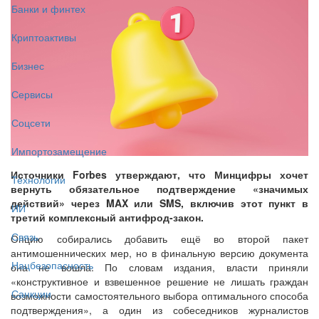
Банки и финтех
Криптоактивы
Бизнес
Сервисы
Соцсети
Импортозамещение
Источники Forbes утверждают, что Минцифры хочет
Технологии
вернуть обязательное подтверждение «значимых
действий» через MAX или SMS, включив этот пункт в
ИИ
третий комплексный антифрод-закон.
Связь
Опцию собирались добавить ещё во второй пакет
антимошеннических мер, но в финальную версию документа
Нацбезопасность
она не вошла. По словам издания, власти приняли
«конструктивное и взвешенное решение не лишать граждан
Санкции
возможности самостоятельного выбора оптимального способа
подтверждения», а один из собеседников журналистов