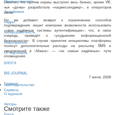
Промышленность
отметил, что против нормы выступил весь бизнес, кроме VK,
чья «дочка» разработала «нацмессенджер», и операторов
За рубежом
связи.
Он же добавил: возврат к ограничению способов
Кадры
подтверждения лишит компании возможности использовать
«свои надёжные системы аутентификации», что, в свою
Киберграмотность
очередь, приведёт к «ухудшению информационной
безопасности». В случае принятия инициативы платформы
Мероприятия
понесут дополнительные расходы на рассылку SMS и
уведомлений в «Максе» — «не самые надёжные» пути
От партнёров
оповещения.
БЛОГИ
BIS JOURNAL
7 июля, 2026
Главная
Законодательство
Сервисы
О журнале
Авторы
Смотрите также
Блоги