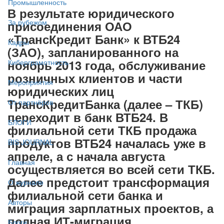
Промышленность
В результате юридического
За рубежом
присоединения ОАО
«ТрансКредит Банк» к ВТБ24
Кадры
(ЗАО), запланированного на
ноябрь 2013 года, обслуживание
Киберграмотность
розничных клиентов и части
Мероприятия
юридических лиц
ТрансКредитБанка (далее – ТКБ)
От партнёров
переходит в банк ВТБ24. В
БЛОГИ
филиальной сети ТКБ продажа
продуктов ВТБ24 началась уже в
BIS JOURNAL
апреле, а с начала
августа
Главная
осуществляется во всей сети ТКБ.
Далее предстоит трансформация
О журнале
филиальной сети банка и
Авторы
миграция зарплатных проектов, а
полная ИТ-миграция
Блоги