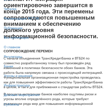
ориентировочно завершится в
Читалка
конце 2015 года. Эти перемены
сопровождаются повышенным
Рекомендации ФСТЭК
вниманием к обеспечению
Публикации
должного уровня
информационной безопасности.
Все публикации
О главном
СОПРОВОЖДЕНИЕ ПЕРЕМЕН
Регуляторы
С начала объединения ТрансКредитБанка и ВТБ24 по
совместно разработанному плану был произведён ряд
Банки
изменений в политиках безопасности обоих банков. Эта
работа была напрямую связана с происходящей интеграцией.
Угрозы и решения
Функциональная организационная перестройка проводилась
как для повышения эффективности работы ТрансКредитБанка
Инфраструктура
в целом, и так и для приближения к стандартам работы ВТБ24.
В процессе интеграции банков наиболее ощутимы риски и
Деловые мероприятия
угрозы вполне определённого рода, которые требуют
реализации ряда мер для повышения информационной
Субъекты