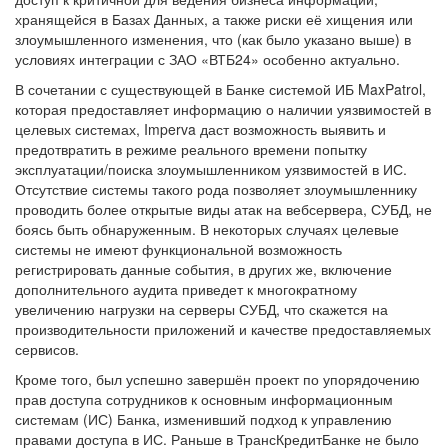
хранящейся в Базах Данных, а также риски её хищения или
злоумышленного изменения, что (как было указано выше) в
условиях интеграции с ЗАО «ВТБ24» особенно актуально.
В сочетании с существующей в Банке системой ИБ MaxPatrol,
которая предоставляет информацию о наличии уязвимостей в
целевых системах, Imperva даст возможность выявить и
предотвратить в режиме реального времени попытку
эксплуатации/поиска злоумышленником уязвимостей в ИС.
Отсутствие системы такого рода позволяет злоумышленнику
проводить более открытые виды атак на вебсервера, СУБД, не
боясь быть обнаруженным. В некоторых случаях целевые
системы не имеют функциональной возможность
регистрировать данные события, в других же, включение
дополнительного аудита приведет к многократному
увеличению нагрузки на серверы СУБД, что скажется на
производительности приложений и качестве предоставляемых
сервисов.
Кроме того, был успешно завершён проект по упорядочению
прав доступа сотрудников к основным информационным
системам (ИС) Банка, изменивший подход к управлению
правами доступа в ИС. Раньше в ТрансКредитБанке не было