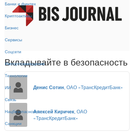
Банки и финтех
Криптоактивы
Бизнес
Сервисы
Соцсети
Вкладывайте в безопасность
Импортозамещение
Технологии
Денис Сотин
, ОАО «ТрансКредитБанк»
ИИ
Связь
Алексей Киричек
, ОАО
Нацбезопасность
«ТрансКредитБанк»
Санкции