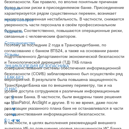
безопасности. Как правило, по вполне понятным причинам
более высоки риски в присоединяемом банке. Присоединение
История
характеризуется рядом существенных перемен, возникает
некоторая временная нестабильность. В частности, снижается
Архив номеров
уверенность части персонала в своём профессиональном
будущем. Соответственно, повышаются операционные риски,
Подписка
связанные с человеческим фактором.
Сотрудничество
Поэтому за последние 2 года в Транскредитбанке, по
согласованию с банком ВТБ24, а также на основании ранее
Отзывы
подготовленного Департаментом экономической безопасности
и Технологической дирекцией (ТД) ТКБ плана
ЭНЦИКЛОПЕДИЯ БЕЗОПАСНИКА
совершенствования системы обеспечения информационной
безопасности (СОИБ) заблаговременно был осуществлён ряд
LEAK-БЕЗ
мероприятий. В результате была повышена защищенность
ТрансКредитБанка как по внешнему периметру, так и на
О НАС
уровне доступа сотрудников к различным информационным
системам Банка. В частности, были внедрены такие решения
как MaxPatrol, ArcSight и другие. В то же время, даже после
реализации указанного плана банк не останавливался в части
совершенствования информационной безопасности.
В частности, в целях выполнения рекомендаций внешнего
аудитора ИБ по повышению уровня защищенности ИС Банка,