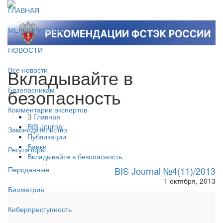
ГЛАВНАЯ
МЕРОПРИЯТИЯ
НОВОСТИ
Вкладывайте в
Все новости
безопасность
Безопасникам
Комментарии экспертов
Главная
BIS Journal
Законодательство
Публикации
Банки
Регуляторы
Вкладывайте в безопасность
BIS Journal №4(11)/2013
Персданные
1 октября, 2013
Биометрия
Киберпреступность