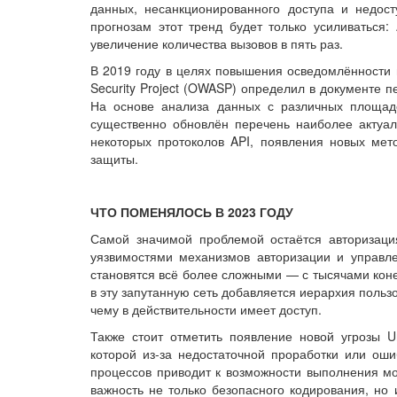
данных, несанкционированного доступа и недос
прогнозам этот тренд будет только усиливаться: A
увеличение количества вызовов в пять раз.
В 2019 году в целях повышения осведомлённости п
Security Project (OWASP) определил в документе пе
На основе анализа данных с различных площад
существенно обновлён перечень наиболее актуал
некоторых протоколов API, появления новых мет
защиты.
ЧТО ПОМЕНЯЛОСЬ В 2023 ГОДУ
Самой значимой проблемой остаётся авторизаци
уязвимостями механизмов авторизации и управл
становятся всё более сложными — с тысячами коне
в эту запутанную сеть добавляется иерархия пользо
чему в действительности имеет доступ.
Также стоит отметить появление новой угрозы Unr
которой из-за недостаточной проработки или ошиб
процессов приводит к возможности выполнения мо
важность не только безопасного кодирования, но