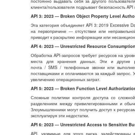
постоянно выдавать себя за другого пользовате
клиента/пользователя подрывает безопасность API 
API 3: 2023 — Broken Object Property Level Autho
Эта категория объединяет API 3: 2019 Excessive D
на первопричине — отсутствии или неправильной
приводит к раскрытию информации или несанкцио
API 4: 2023 — Unrestricted Resource Consumptio
Обработка API-запросов требует ресурсов на уров
места для хранения данных. Эти и другие р
почта / SMS / телефонные звонки или выполне
поставщиками и оплачиваются за каждый запрос. У
увеличению операционных затрат.
API 5: 2023 — Broken Function Level Authorizatio
Сложные политики контроля доступа со сложной
разделением между привилегированными и обыч
Злоумышленники могут получить доступ к ресурса
эксплуатируя эти недостатки.
API 6: 2023 — Unrestricted Access to Sensitive B
API, уязвимые для этого риска, задействованы 