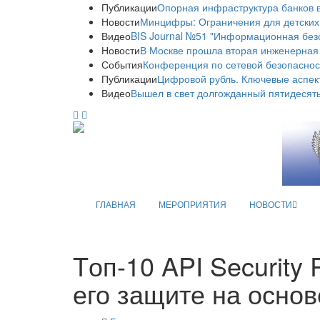
Публикации
Опорная инфраструктура банков в
Новости
Минцифры: Ограничения для детских
Видео
BIS Journal №51 "Информационная без
Новости
В Москве прошла вторая инженерная
События
Конференция по сетевой безопаснос
Публикации
Цифровой рубль. Ключевые аспек
Видео
Вышел в свет долгожданный пятидесяты
ГЛАВНАЯ
МЕРОПРИЯТИЯ
НОВОСТИ
Tоп-10 API Security
его защите на осн