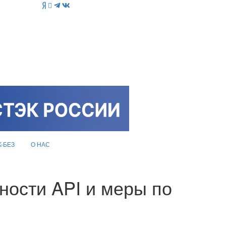
K-БЕЗ
О НАС
сности API и меры по