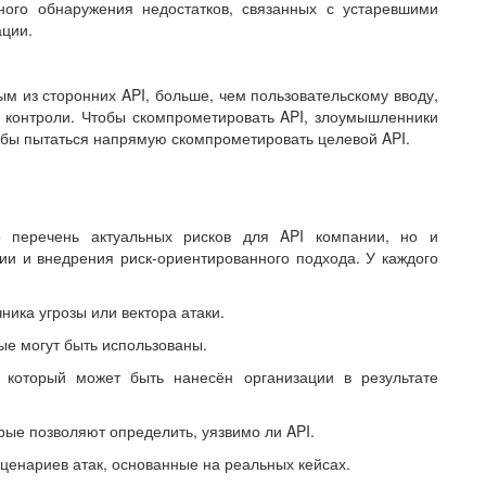
ного обнаружения недостатков, связанных с устаревшими
ции.
м из сторонних API, больше, чем пользовательскому вводу,
е контроли. Чтобы скомпрометировать API, злоумышленники
тобы пытаться напрямую скомпрометировать целевой API.
о перечень актуальных рисков для API компании, но и
ии и внедрения риск-ориентированного подхода. У каждого
ика угрозы или вектора атаки.
ые могут быть использованы.
оторый может быть нанесён организации в результате
рые позволяют определить, уязвимо ли API.
енариев атак, основанные на реальных кейсах.