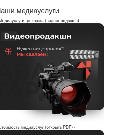
аши медиауслуги
 Медиауслуги, реклама (видеопродакшн) -
Стоимость медиауслуг (открыть PDF) -