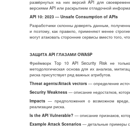
развёрнутых на них версий API для своевремен
версиями API или раскрытием отладочной информа
API 10: 2023 — Unsafe Consumption of APIs
Разработчики склонны доверять данным, полученны
и поэтому, как правило, применяют менее строги
могут атаковать сторонние сервисы вместо того, ч
ЗАЩИТА API ГЛАЗАМИ OWASP
Фреймворк Top 10 API Security Risk не тольк
методологическая основа для их анализа, митигац
риска присутствует ряд важных атрибутов.
Threat agents/Attack vectors
— определение источн
Security Weakness
— описание недостатков, котор
Impacts
— предположения о возможном вреде, к
реализации риска.
Is the API Vulnerable?
— описание признаков, кото
Example Attack Scenarios
— детальные примеры сц