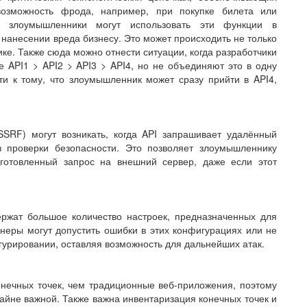
возможность фрода, например, при покупке билета или
ак злоумышленники могут использовать эти функции в
нанесении вреда бизнесу. Это может происходить не только
гике. Также сюда можно отнести ситуации, когда разработчики
е API1 > API2 > API3 > API4, но не объединяют это в одну
ти к тому, что злоумышленник может сразу прийти в API4,
SSRF) могут возникать, когда API запрашивает удалённый
з проверки безопасности. Это позволяет злоумышленнику
дготовленный запрос на внешний сервер, даже если этот
ржат большое количество настроек, предназначенных для
неры могут допустить ошибки в этих конфигурациях или не
гурировании, оставляя возможность для дальнейших атак.
онечных точек, чем традиционные веб-приложения, поэтому
райне важной. Также важна инвентаризация конечных точек и