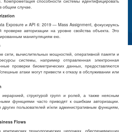
ля. Компрометация способности системы идентифицировать
в общем случае.
rization
ata Exposure и API 6: 2019 — Mass Assignment, фокусируясь
 проверке авторизации на уровне свойства объекта. Это
нированным манипуляциям ею.
n
не сети, вычислительных мощностей, оперативной памяти и
есурсы системы, например отправленная электронная
нные проверки биометрических данных, предоставляются
спешные атаки могут привести к отказу в обслуживании или
n
 иерархией, структурой групп и ролей, а также неясным
ными функциями часто приводят к ошибкам авторизации.
м других пользователей и/или административным функциям,
usiness Flows
в критических технологических цепочках, обеспечивающих