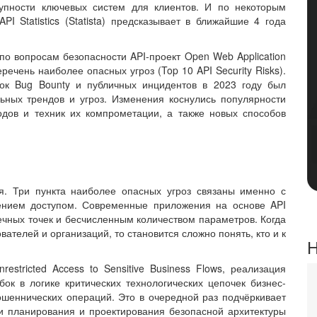
тупности ключевых систем для клиентов. И по некоторым
PI Statistics (Statista) предсказывает в ближайшие 4 года
о вопросам безопасности API-проект Open Web Application
речень наиболее опасных угроз (Top 10 API Security Risks).
ок Bug Bounty и публичных инцидентов в 2023 году был
ьных трендов и угроз. Изменения коснулись популярности
одов и техник их компрометации, а также новых способов
я. Три пункта наиболее опасных угроз связаны именно с
ением доступом. Современные приложения на основе API
чных точек и бесчисленным количеством параметров. Когда
вателей и организаций, то становится сложно понять, кто и к
Н
estricted Access to Sensitive Business Flows, реализация
ок в логике критических технологических цепочек бизнес-
шеннических операций. Это в очередной раз подчёркивает
 и планирования и проектирования безопасной архитектуры