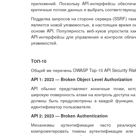
приложений. Поскольку API-интерфейсы обеспечи
критичные потоки данных и выбрать соответствующ
Подделка запросов на стороне сервера (SSRF) так
является новой уязвимостью, в настоящее время о
основе API. Популярность веб-хуков упростила х
API-интерфейсы для управления и контроля облач
уязвимостей.
TОП-10
Общий же перечень OWASP Top-10 API Security Risk
API 1: 2023 — Broken Object Level Authorization
API обычно представляют конечные точки, кот
широкую поверхность атаки на контроль доступа на
должны быть предусмотрены в каждой функции, к
идентификатор пользователя.
API 2: 2023 — Broken Authentication
Механизмы аутентификации часто реализую
компрометировать токены аутентификации или