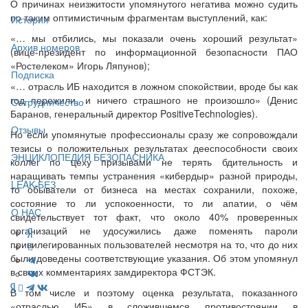
О причинах неизжитости упомянутого негатива можно судить
по таким оптимистичным фрагментам выступлений, как:
История
«… мы отбились, мы показали очень хороший результат»
Архив номеров
(вице-президент по информационной безопасности ПАО
«Ростелеком» Игорь Ляпунов);
Подписка
«… отрасль ИБ находится в ложном спокойствии, вроде бы как
год пережили, и ничего страшного не произошло» (Денис
Сотрудничество
Баранов, генеральный директор PositiveTechnologies).
Отзывы
Но если упомянутые профессионалы сразу же сопровождали
тезисы о положительных результатах дееспособности своих
ЭНЦИКЛОПЕДИЯ БЕЗОПАСНИКА
коллег по цеху призывами не терять бдительность и
наращивать темпы устранения «кибердыр» разной природы,
LEAK-БЕЗ
то обыватели от бизнеса на местах сохранили, похоже,
состояние то ли успокоенности, то ли апатии, о чём
О НАС
свидетельствует тот факт, что около 40% проверенных
организаций не удосужились даже поменять пароли
привилегированных пользователей несмотря на то, что до них
были доведены соответствующие указания. Об этом упомянул
в своих комментариях замдиректора ФСТЭК.
В том числе и поэтому оценка результата, показанного
«отраслью ИБ» в сложившемся противостоянии в