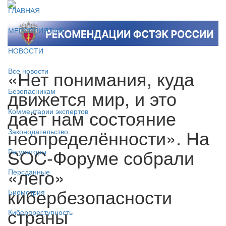
ГЛАВНАЯ
МЕРОПРИЯТИЯ
НОВОСТИ
«Нет понимания, куда
Все новости
движется мир, и это
Безопасникам
даёт нам состояние
Комментарии экспертов
неопределённости». На
Законодательство
SOC-Форуме собрали
Регуляторы
«лего»
Персданные
кибербезопасности
Биометрия
страны
Киберпреступность