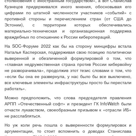
столкновения с иностранным государством», а вот Станислав
Кузнецов придерживался иного мнения, обосновывая его
цифрами по штатной численности участников «событий» с
противной стороны и перечислением стран (от США до
Эстонии), с территории которых обеспечивались
материально-техническая и организационная поддержка
враждебных по отношению к России киберопераций.
На SOC-Форуме 2022 как бы на сторону минцифры встала
Наталья Касперская, поддерживая свою позицию политически
выверенной и обезличенной формулировкой о том, что
«главная недружественная страна против России кибервойну
не разворачивала», продолжив этот тезис словами о том, что
«если бы она ее развернула, у нас было бы все выключено,
все ключевые элементы инфраструктуры просто бы перестали
работать».
Можно предположить, что слова председателя правления
АРПП «Отечественный софт» и президент ГК InfoWatch были
отчасти лукавством, своеобразным призывом к «отрасли ИБ»
не расслабляться.
Но уж коли речь пошла о выверенности формулировок и
аргументации, то стоит вспомнить о доводах Станислава