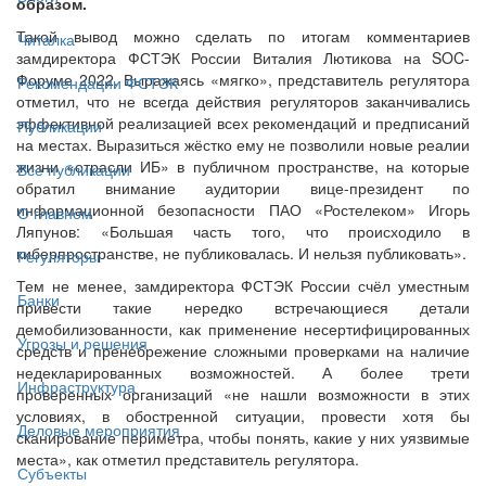
образом.
Такой вывод можно сделать по итогам комментариев
Читалка
замдиректора ФСТЭК России Виталия Лютикова на SOC-
Форуме 2022. Выражаясь «мягко», представитель регулятора
Рекомендации ФСТЭК
отметил, что не всегда действия регуляторов заканчивались
эффективной реализацией всех рекомендаций и предписаний
Публикации
на местах. Выразиться жёстко ему не позволили новые реалии
жизни «отрасли ИБ» в публичном пространстве, на которые
Все публикации
обратил внимание аудитории вице-президент по
информационной безопасности ПАО «Ростелеком» Игорь
О главном
Ляпунов: «Большая часть того, что происходило в
киберпространстве, не публиковалась. И нельзя публиковать».
Регуляторы
Тем не менее, замдиректора ФСТЭК России счёл уместным
Банки
привести такие нередко встречающиеся детали
демобилизованности, как применение несертифицированных
Угрозы и решения
средств и пренебрежение сложными проверками на наличие
недекларированных возможностей. А более трети
Инфраструктура
проверенных организаций «не нашли возможности в этих
условиях, в обостренной ситуации, провести хотя бы
Деловые мероприятия
сканирование периметра, чтобы понять, какие у них уязвимые
места», как отметил представитель регулятора.
Субъекты