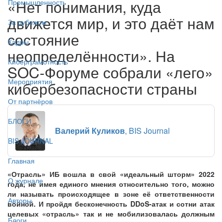
«Нет понимания, куда
Промышленность
движется мир, и это даёт нам
За рубежом
состояние
Кадры
неопределённости». На
Киберграмотность
SOC-Форуме собрали «лего»
Мероприятия
кибербезопасности страны
От партнёров
БЛОГИ
Валерий Куликов
, BIS Journal
BIS JOURNAL
Главная
«Отрасль» ИБ вошла в свой «идеальный шторм» 2022
О журнале
года, не имея единого мнения относительно того, можно
ли называть происходящее в зоне её ответственности
Авторы
войной. И пройдя бесконечность DDoS-атак и сотни атак
целевых «отрасль» так и не мобилизовалась должным
Блоги