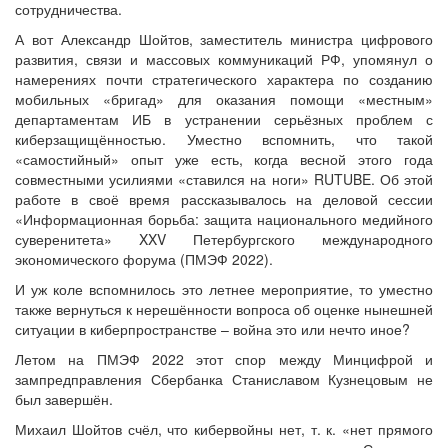
сотрудничества.
А вот Александр Шойтов, заместитель министра цифрового
развития, связи и массовых коммуникаций РФ, упомянул о
намерениях почти стратегического характера по созданию
мобильных «бригад» для оказания помощи «местным»
департаментам ИБ в устранении серьёзных проблем с
киберзащищённостью. Уместно вспомнить, что такой
«самостийный» опыт уже есть, когда весной этого года
совместными усилиями «ставился на ноги» RUTUBE. Об этой
работе в своё время рассказывалось на деловой сессии
«Информационная борьба: защита национального медийного
суверенитета» XXV Петербургского международного
экономического форума (ПМЭФ 2022).
И уж коле вспомнилось это летнее мероприятие, то уместно
также вернуться к нерешённости вопроса об оценке нынешней
ситуации в киберпространстве – война это или нечто иное?
Летом на ПМЭФ 2022 этот спор между Минцифрой и
зампредправления Сбербанка Станиславом Кузнецовым не
был завершён.
Михаил Шойтов счёл, что кибервойны нет, т. к. «нет прямого