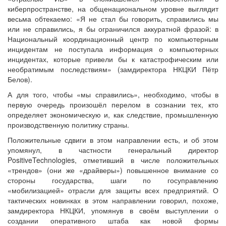
киберпространстве, на общенациональном уровне выглядит
весьма обтекаемо: «Я не стал бы говорить, справились мы
или не справились, я бы ограничился аккуратной фразой: в
Национальный координационный центр по компьютерным
инцидентам не поступала информация о компьютерных
инцидентах, которые привели бы к катастрофическим или
необратимым последствиям» (замдиректора НКЦКИ Пётр
Белов).
А для того, чтобы «мы справились», необходимо, чтобы в
первую очередь произошёл перелом в сознании тех, кто
определяет экономическую и, как следствие, промышленную
производственную политику страны.
Положительные сдвиги в этом направлении есть, и об этом
упомянул, в частности генеральный директор
PositiveTechnologies, отметивший в числе положительных
«трендов» (они же «драйверы») повышенное внимание со
стороны государства, шаги по госуправлению
«мобилизацией» отрасли для защиты всех предприятий. О
тактических новинках в этом направлении говорил, похоже,
замдиректора НКЦКИ, упомянув в своём выступлении о
создании оперативного штаба как новой формы