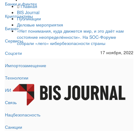
Банки и финтех
Главная
BIS Journal
Криптоактивы
Публикации
Деловые мероприятия
Бизнес
«Нет понимания, куда движется мир, и это даёт нам
состояние неопределённости». На SOC-Форуме
Сервисы
собрали «лего» кибербезопасности страны
17 ноября, 2022
Соцсети
Импортозамещение
Технологии
ИИ
Связь
Нацбезопасность
Санкции