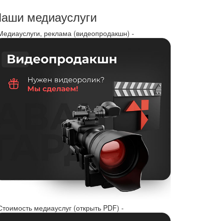
аши медиауслуги
 Медиауслуги, реклама (видеопродакшн) -
Стоимость медиауслуг (открыть PDF) -