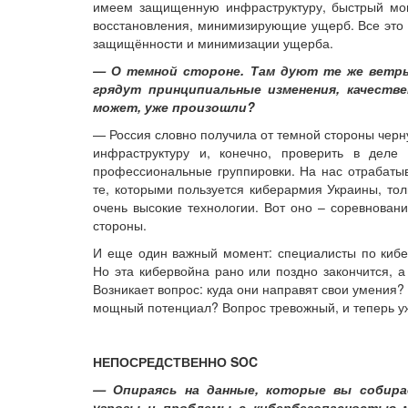
имеем защищенную инфраструктуру, быстрый мон
восстановления, минимизирующие ущерб. Все это д
защищённости и минимизации ущерба.
— О темной стороне. Там дуют те же ветры,
грядут принципиальные изменения, качестве
может, уже произошли?
— Россия словно получила от темной стороны черн
инфраструктуру и, конечно, проверить в деле
профессиональные группировки. На нас отрабаты
те, которыми пользуется киберармия Украины, тол
очень высокие технологии. Вот оно – соревнован
стороны.
И еще один важный момент: специалисты по кибе
Но эта кибервойна рано или поздно закончится, а
Возникает вопрос: куда они направят свои умения?
мощный потенциал? Вопрос тревожный, и теперь уже
НЕПОСРЕДСТВЕННО SOC
— Опираясь на данные, которые вы собирае
угрозы и проблемы с кибербезопасностью м