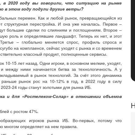
, в 2020 году вы говорили, что ситуацию на рынке
но в этом году подули другие ветры?
обальных перемен. Как и любой рынок, превращающийся из
т структурная перестройка. И она уже началась. Первое –
ждут большие сделки по слияниям и поглощениям. Второе –
шую роль и определявшие ландшафт. Теперь их нет, и этот
 Третье – глобально меняется спрос, профиль спроса и
сугубо на комплаенсе, сейчас уходят с рынка и со временем
ействительно классный продукт, полноценные сервисы.
ок 10-15 лет назад. Одни игроки, в основном мелкие, уходят,
 и между ними начинается битва за технологичность. А у
вкладываемый в рынок технологий. За счёт этого динамика
 раньше рынок рос на 10-12% в год, в 2022 году в силу
о 2023-24 годы станут золотыми для рынка ИБ.
ка и для «Ростелеком-Солар» в отношении объемов
Н
блей с ростом 47%.
образующих игроков рынка ИБ. Во-первых, потому что
во многом определяет на нем правила.