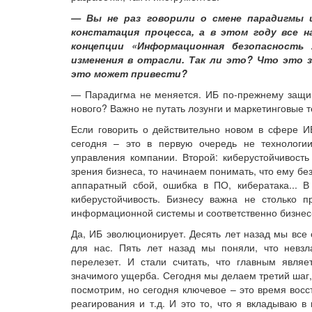
— Вы не раз говорили о смене парадигмы 
констатация процесса, а в этом году все н
концепции «Информационная безопасность
изменения в отрасли. Так ли это? Что это 
это может привести?
— Парадигма не меняется. ИБ по-прежнему защищ
нового? Важно не путать лозунги и маркетинговые 
Если говорить о действительно новом в сфере И
сегодня – это в первую очередь не технологи
управления компании. Второй: киберустойчивость
зрения бизнеса, то начинаем понимать, что ему бе
аппаратный сбой, ошибка в ПО, кибератака... 
киберустойчивость. Бизнесу важна не столько п
информационной системы и соответственно бизнес
Да, ИБ эволюционирует. Десять лет назад мы все 
для нас. Пять лет назад мы поняли, что невзл
перелезет. И стали считать, что главным явля
значимого ущерба. Сегодня мы делаем третий шаг, 
посмотрим, но сегодня ключевое – это время восс
реагирования и т.д. И это то, что я вкладываю в