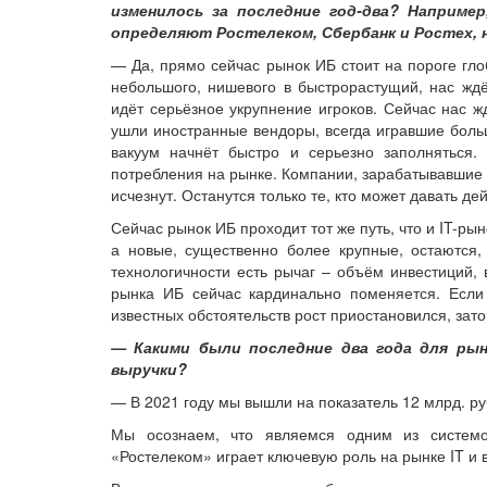
изменилось за последние год-два? Например
определяют Ростелеком, Сбербанк и Ростех, 
— Да, прямо сейчас рынок ИБ стоит на пороге гл
небольшого, нишевого в быстрорастущий, нас ждё
идёт серьёзное укрупнение игроков. Сейчас нас 
ушли иностранные вендоры, всегда игравшие боль
вакуум начнёт быстро и серьезно заполняться.
потребления на рынке. Компании, зарабатывавшие 
исчезнут. Останутся только те, кто может давать д
Сейчас рынок ИБ проходит тот же путь, что и IT-рын
а новые, существенно более крупные, остаются,
технологичности есть рычаг – объём инвестиций, 
рынка ИБ сейчас кардинально поменяется. Если
известных обстоятельств рост приостановился, зат
— Какими были последние два года для рын
выручки?
— В 2021 году мы вышли на показатель 12 млрд. ру
Мы осознаем, что являемся одним из системо
«Ростелеком» играет ключевую роль на рынке IT и 