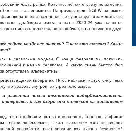
бодили часть рынка. Конечно, их никто сразу не заменит.
ко больше, но ненамного. Например, доля NGFW на рынке
о файервола нового поколения не существует и заменить его
вляется драйвером рынка, а вот в 2023-24 уже появятся
вшаяся ниша заполнится, но не сейчас, а на горизонте двух-
нке сейчас наиболее высоки? С чем это связано? Какие
 нет?
висы и сервисные модели. С конца февраля мы получили
дключенной к нашим сервисам. И как-то очень быстро был
 за отсутствием альтернативы.
 предотвращения кибератак. Плюс набирает новую силу тема
ому что уровень внутренних угроз тоже вырос.
 и развитии новых технологий кибербезопасности.
 интересны, и как скоро они появятся на российском
ред, то потребности рынка определяет, конечно, дефицит
 мы плотно занимаемся, – это выявление атак на ранних
опасной разработки: выстраивание как циклов безопасной