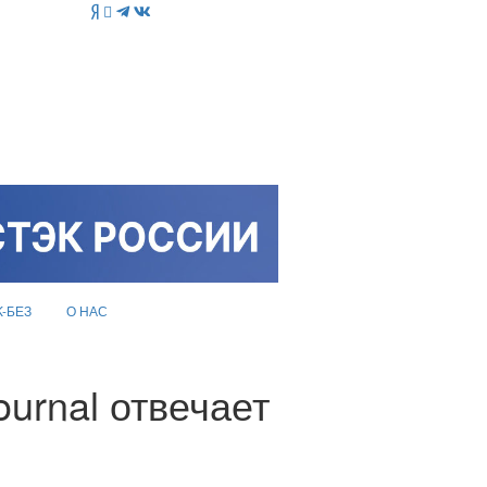
K-БЕЗ
О НАС
urnal отвечает