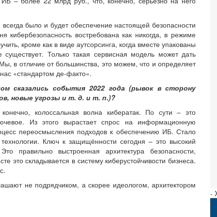
ИБ – более 22 млрд руб., что, конечно, серьезно на него
 всегда было и будет обеспечение настоящей безопасности
я кибербезопасность востребована как никогда, в режиме
учить, кроме как в виде аутсорсинга, когда вместе упакованы
не существует. Только такая сервисная модель может дать
Мы, в отличие от большинства, это можем, что и определяет
 нас «стандартом де-факто».
ом сказались события 2022 года (рывок в сторону
 новые угрозы и т. д. и т. п.)?
онечно, колоссальная волна кибератак. По сути – это
лючевое. Из этого вырастает спрос на информационную
роцесс переосмысления подходов к обеспечению ИБ. Стало
 технологии. Ключ к защищённости сегодня – это высокий
Это правильно выстроенная архитектура безопасности,
сте это складывается в систему киберустойчивости бизнеса.
с.
иглашают не подрядчиком, а скорее идеологом, архитектором
-