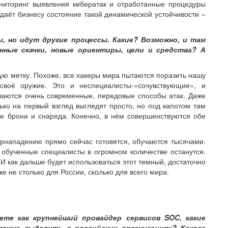
иторинг выявления кибератак и отработанные процедуры
аёт бизнесу состояние такой динамической устойчивости –
 но идут другие процессы. Какие? Возможно, и там
нные скачки, новые ориентиры, цели и средства? А
ую метку. Похоже, все хакеры мира пытаются поразить нашу
 своё оружие. Это и неспециалисты-«сочувствующие», и
ваются очень современные, передовые способы атак. Даже
ько на первый взгляд выглядят просто, но под капотом там
ие брони и снаряда. Конечно, в нём совершенствуются обе
рнападению прямо сейчас готовятся, обучаются тысячами.
 обученные специалисты в огромном количестве останутся.
 И как дальше будет использоваться этот темный, достаточно
 не столько для России, сколько для всего мира.
те как крупнейший провайдер сервисов SOC, какие
ожно выделить в российских организациях? Какова