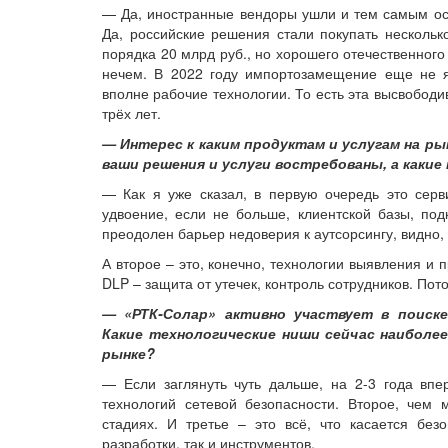
— Да, иностранные вендоры ушли и тем самым осво
Да, российские решения стали покупать несколь
порядка 20 млрд руб., но хорошего отечественног
нечем. В 2022 году импортозамещение еще не я
вполне рабочие технологии. То есть эта высвободи
трёх лет.
— Интерес к каким продуктам и услугам на ры
ваши решения и услуги востребованы, а какие
— Как я уже сказал, в первую очередь это сер
удвоение, если не больше, клиентской базы, по
преодолен барьер недоверия к аутсорсингу, видно,
А второе – это, конечно, технологии выявления и
DLP – защита от утечек, контроль сотрудников. Пот
— «РТК-Солар» активно участвует в поиске
Какие технологические ниши сейчас наиболее
рынке?
— Если заглянуть чуть дальше, на 2-3 года впе
технологий сетевой безопасности. Второе, чем
стадиях. И третье – это всё, что касается без
разработки, так и инструментов.