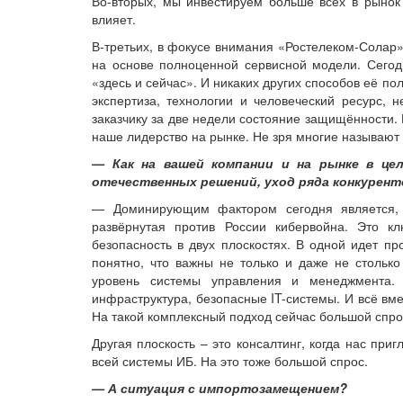
Во-вторых, мы инвестируем больше всех в рынок 
влияет.
В-третьих, в фокусе внимания «Ростелеком-Солар»
на основе полноценной сервисной модели. Сегодн
«здесь и сейчас». И никаких других способов её пол
экспертиза, технологии и человеческий ресурс, 
заказчику за две недели состояние защищённости. 
наше лидерство на рынке. Не зря многие называют
— Как на вашей компании и на рынке в цел
отечественных решений, уход ряда конкурентов,
— Доминирующим фактором сегодня является, к
развёрнутая против России кибервойна. Это к
безопасность в двух плоскостях. В одной идет п
понятно, что важны не только и даже не столько
уровень системы управления и менеджмента. 
инфраструктура, безопасные IT-системы. И всё вме
На такой комплексный подход сейчас большой спро
Другая плоскость – это консалтинг, когда нас пр
всей системы ИБ. На это тоже большой спрос.
— А ситуация с импортозамещением?