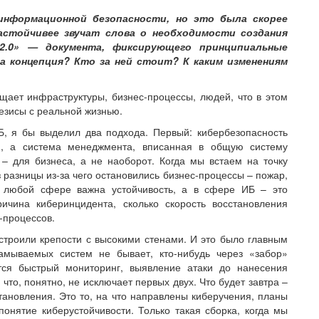
информационной безопасности, но это была скорее
астойчивее звучат слова о необходимости создания
 2.0» — документа, фиксирующего принципиальные
за концепция? Кто за ней стоит? К каким изменениям
ает инфраструктуры, бизнес-процессы, людей, что в этом
тезисы с реальной жизнью.
Б, я бы выделил два подхода. Первый: кибербезопасность
и, а система менеджмента, вписанная в общую систему
 – для бизнеса, а не наоборот. Когда мы встаем на точку
з разницы из-за чего остановились бизнес-процессы – пожар,
В любой сфере важна устойчивость, а в сфере ИБ – это
ричина киберинцидента, сколько скорость восстановления
-процессов.
строили крепости с высокими стенами. И это было главным
амываемых систем не бывает, кто-нибудь через «забор»
ется быстрый мониторинг, выявление атаки до нанесения
что, понятно, не исключает первых двух. Что будет завтра –
тановления. Это то, на что направлены киберучения, планы
 понятие киберустойчивости. Только такая сборка, когда мы