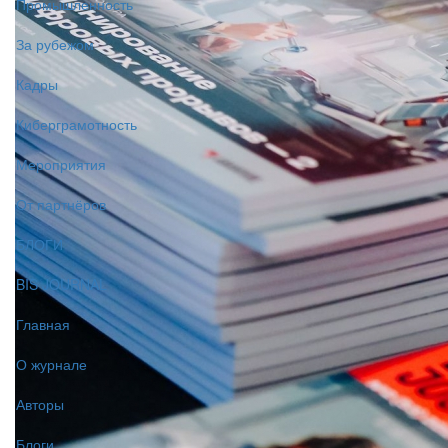
Промышленность
За рубежом
Кадры
Киберграмотность
Мероприятия
От партнёров
БЛОГИ
BIS JOURNAL
Главная
О журнале
Авторы
Блоги