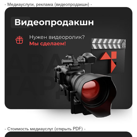
- Медиауслуги, реклама (видеопродакшн) -
- Стоимость медиауслуг (открыть PDF) -