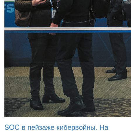
SOC в пейзаже кибервойны. На