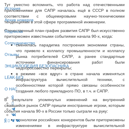
Тут уместно вспомнить, что работа над отечественными
История
приложениями для САПР началась ещё в СССР в полном
соответствии с общемировыми научно-техническими
Архив номеров
тенденциями в этой сфере программной инженерии.
Отечественный план-график развития САПР был искусственно
Подписка
приторможен известными событиями начала 90-х, когда:
Сотрудничество
сменилась парадигма построения экономики страны,
что привело к коллапсу промышленности и коллапсу
Отзывы
рынка потребителей САПР, а ранее стандартные
источники финансирования работ были
ЭНЦИКЛОПЕДИЯ БЕЗОПАСНИКА
недобросовестно перекрыты;
в режиме «все вдруг» в стране начала изменяться
LEAK-БЕЗ
инфраструктура вычислительной техники, с
особенностями которой прямо связаны особенности
О НАС
создания любого прикладного ПО, в т.ч. и САПР.
В результате упомянутых изменений на внутренний
сжавшийся рынок САПР пришли иностранные игроки, которым
события начала 90-х в России только сыграли на руку:
технологии российских конкурентов были приторможены
изменениями в инфраструктуре вычислительной