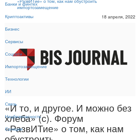
«РазвИТие» о том, как нам обустроить
Банки и финтех
импортозамещение
Криптоактивы
18 апреля, 2022
Бизнес
Сервисы
Соцсети
Импортозамещение
Технологии
ИИ
Связь
«И то, и другое. И можно без
хлеба» (с). Форум
Нацбезопасность
«РазвИТие» о том, как нам
Санкции
обустроить