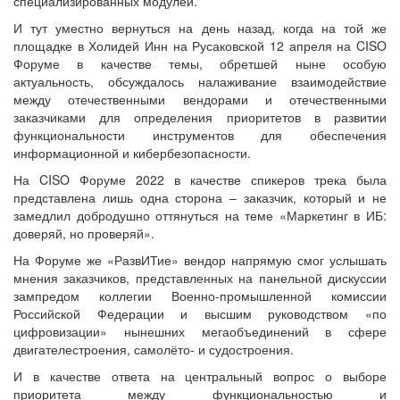
специализированных модулей.
И тут уместно вернуться на день назад, когда на той же
площадке в Холидей Инн на Русаковской 12 апреля на CISO
Форуме в качестве темы, обретшей ныне особую
актуальность, обсуждалось налаживание взаимодействие
между отечественными вендорами и отечественными
заказчиками для определения приоритетов в развитии
функциональности инструментов для обеспечения
информационной и кибербезопасности.
На CISO Форуме 2022 в качестве спикеров трека была
представлена лишь одна сторона – заказчик, который и не
замедлил добродушно оттянуться на теме «Маркетинг в ИБ:
доверяй, но проверяй».
На Форуме же «РазвИТие» вендор напрямую смог услышать
мнения заказчиков, представленных на панельной дискуссии
зампредом коллегии Военно-промышленной комиссии
Российской Федерации и высшим руководством «по
цифровизации» нынешних мегаобъединений в сфере
двигателестроения, самолёто- и судостроения.
И в качестве ответа на центральный вопрос о выборе
приоритета между функциональностью и