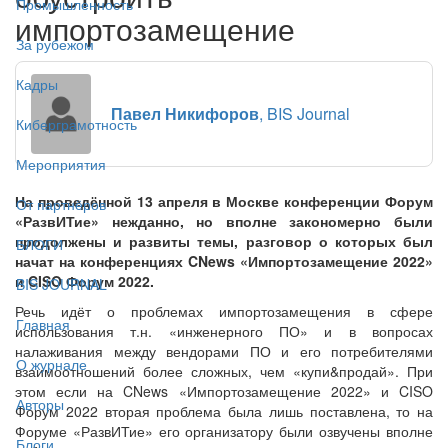
Промышленность
импортозамещение
За рубежом
Кадры
Павел Никифоров
, BIS Journal
Киберграмотность
Мероприятия
На проведённой 13 апреля в Москве конференции Форум
От партнёров
«РазвИТие» нежданно, но вполне закономерно были
продолжены и развиты темы, разговор о которых был
БЛОГИ
начат на конференциях CNews «Импортозамещение 2022»
и CISO Форум 2022.
BIS JOURNAL
Речь идёт о проблемах импортозамещения в сфере
Главная
использования т.н. «инженерного ПО» и в вопросах
налаживания между вендорами ПО и его потребителями
О журнале
взаимоотношений более сложных, чем «купи&продай». При
этом если на CNews «Импортозамещение 2022» и CISO
Авторы
Форум 2022 вторая проблема была лишь поставлена, то на
Форуме «РазвИТие» его организатору были озвучены вполне
Блоги