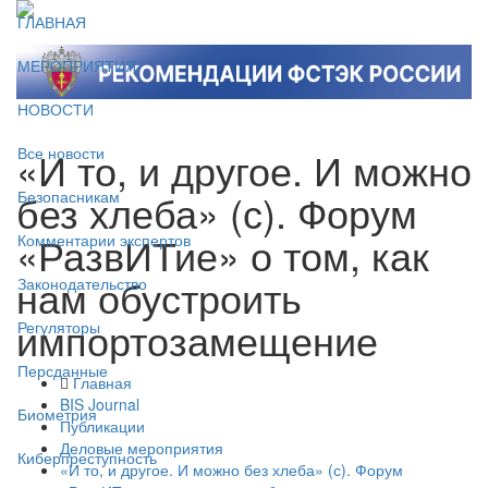
ГЛАВНАЯ
МЕРОПРИЯТИЯ
НОВОСТИ
«И то, и другое. И можно
Все новости
без хлеба» (с). Форум
Безопасникам
«РазвИТие» о том, как
Комментарии экспертов
нам обустроить
Законодательство
импортозамещение
Регуляторы
Персданные
Главная
BIS Journal
Биометрия
Публикации
Деловые мероприятия
Киберпреступность
«И то, и другое. И можно без хлеба» (с). Форум