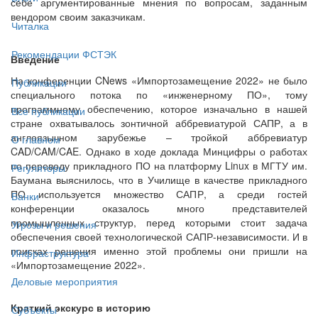
себе аргументированные мнения по вопросам, заданным
вендором своим заказчикам.
Читалка
Рекомендации ФСТЭК
Введение
На конференции CNews «Импортозамещение 2022» не было
Публикации
специального потока по «инженерному ПО», тому
программному обеспечению, которое изначально в нашей
Все публикации
стране охватывалось зонтичной аббревиатурой САПР, а в
англоязычном зарубежье – тройкой аббревиатур
О главном
CAD/CAM/CAE. Однако в ходе доклада Минцифры о работах
по переводу прикладного ПО на платформу Linux в МГТУ им.
Регуляторы
Баумана выяснилось, что в Училище в качестве прикладного
ПО используется множество САПР, а среди гостей
Банки
конференции оказалось много представителей
промышленных структур, перед которыми стоит задача
Угрозы и решения
обеспечения своей технологической САПР-независимости. И в
поисках решения именно этой проблемы они пришли на
Инфраструктура
«Импортозамещение 2022».
Деловые мероприятия
Краткий экскурс в историю
Субъекты