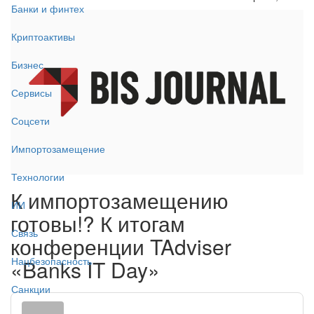
Банки и финтех
Криптоактивы
Бизнес
Сервисы
Соцсети
Импортозамещение
Технологии
К импортозамещению
ИИ
готовы!? К итогам
Связь
конференции TAdviser
Нацбезопасность
«Banks IT Day»
Санкции