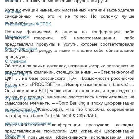
из кареты в тыкву по мановению зарубежной руки.
Хотя в ситуации нынешних умственных метаний законодателя
Читалка
санкционных мод это и не точно. Но соломку лучше
подстелить.
Рекомендации ФСТЭК
Поэтому фактически 6 апреля на конференции либо
Публикации
напрямую говорили об импортозамещении, либо
представляли продукты и услуги, которые соответствовали
Все публикации
этому некогда тренду, а ныне – вполне себе обязательной
процедуре.
О главном
Об этом шла речь в докладах, названия которых позволяют не
представлять компании, стоящих за ними, – «Стек технологий
Регуляторы
ЦФТ … на базе российского ПО», «Возможности российской
BI-системы «PROCESET»», «Импортозамещение в банках: …
Банки
Опыт компании БПЦ Банковские технологии», и в докладах, в
названиях которых внимание заострялось исключительно на
Угрозы и решения
смысловом элементе, – «Core Banking в эпоху цифровизации
и экосистем» (ФлексСофт), «На что способна современная
Инфраструктура
платформа в банке?» (Haulmont & СКБ ЛАБ).
Деловые мероприятия
Отдельной темой конференции прозвучали доклады,
представляющие технологии для успешной цифровизации
Субъекты
банков и повышения эффективности использования этой