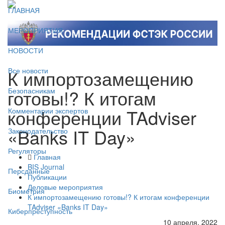
ГЛАВНАЯ
МЕРОПРИЯТИЯ
НОВОСТИ
К импортозамещению
Все новости
готовы!? К итогам
Безопасникам
конференции TAdviser
Комментарии экспертов
«Banks IT Day»
Законодательство
Регуляторы
Главная
BIS Journal
Персданные
Публикации
Деловые мероприятия
Биометрия
К импортозамещению готовы!? К итогам конференции
TAdviser «Banks IT Day»
Киберпреступность
10 апреля, 2022