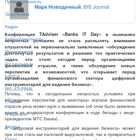
Промышленность
Марк Новодачный
, BIS Journal
За рубежом
Кадры
Конференция TAdviser «Banks IT Day» в нынешних
Киберграмотность
непростых условиях не стала распылять внимание
слушателей на первоначально заявленные «обсуждение
Мероприятия
достигнутых результатов в решении тех практических
задач, что стоят сегодня перед организациями
От партнёров
финансовой отрасли, а также обсуждение новых
перспектив и возможностей, что открывает перед
БЛОГИ
организациями финансового сектора цифровой
инструментарий для ведения бизнеса».
BIS JOURNAL
Потому, что в сегодняшних непростых условиях при
обсуждении перспектив для некоторых игроков финансовой
Главная
отрасли речь может идти о выживании (об этом было заявлено
одним из модераторов конференции в ходе беседы с вице-
О журнале
президентом МТС Банка).
Авторы
А «цифровой инструментарий для ведения бизнеса» может
при этом стать как палочкой-выручалочкой, так и превратиться
Блоги