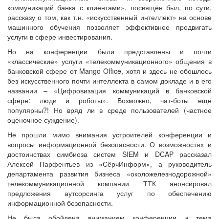
коммуникаций банка с клиентами», посвящён был, по сути,
рассказу о том, как т.н. «искусственный интеллект» на основе
машинного обучения позволяет эффективнее продвигать
услуги в сфере инвестирования.
Но на конференции были представлены и почти
«классические» услуги «телекоммуникационного» общения в
банковской сфере от Mango Office, хотя и здесь не обошлось
без искусственного почти интеллекта в самом докладе и в его
названии – «Цифровизация коммуникаций в банковской
сфере: люди и роботы». Возможно, чат-боты ещё
популярны?! Но вряд ли в среде пользователей (частное
оценочное суждение).
Не прошли мимо внимания устроителей конференции и
вопросы информационной безопасности. О возможностях и
достоинствах симбиоза систем SIEM и DCAP рассказал
Алексей Парфентьев из «СёрчИнформ», а руководитель
департамента развития бизнеса «околожелезнодорожной»
телекоммуникационной компании ТТК анонсировал
предложения аутсорсинга услуг по обеспечению
информационной безопасности.
Не была обойдена вниманием конференции и тема