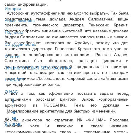
самой цифровизации.
История
«Аутсорсинг, аутстаффинг или инхаус: что выбрать». Так была
представлена тема доклада Андрея Саломатина, вице-
Архив номеров
президента, технического директора Ренессанс Кредит.
Уместно обратить внимание читателей, что название доклада
Подписка
Андрея Саломатина не оканчивается вопросительным знаком.
Это своеобразная «оговорка по Фрейду», потому что для
Сотрудничество
технического директора Ренессанс Кредит эта тема уже не
вопрос, а апробированная методология. Рассказ Андрея
Отзывы
Саломатина был обстоятелен, насыщен цифрами и
диаграммами, и по сути своей представлял на примере
ЭНЦИКЛОПЕДИЯ БЕЗОПАСНИКА
конкретной организации как оптимизировать по векторам
время/стоимость/безопасность кадровый состав «айтишников»
LEAK-БЕЗ
при «цифровизации» банка.
О НАС
А вот о том, как эффективно поставить задачи перед
айтишниками рассказал Дмитрий Зыков, корпоративный
архитектор из РОСБАНКа. Тема его доклада –
«Моделирование архитектуры для быстрых изменений».
Доклад директора по стратегии ИК «ФИНАМ» Ярослава
Кабакова хотя и включал в своём названии
«телекоммуникационные» слова «… современные методы