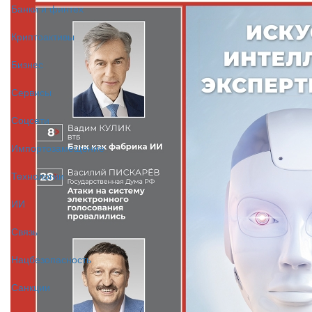
Банки и финтех
Криптоактивы
Бизнес
Сервисы
Соцсети
Импортозамещение
Технологии
ИИ
Связь
Нацбезопасность
Санкции