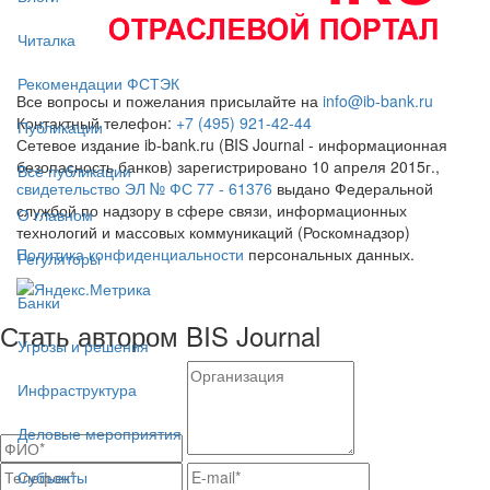
Читалка
Рекомендации ФСТЭК
Все вопросы и пожелания присылайте на
info@ib-bank.ru
Контактный телефон:
+7 (495) 921-42-44
Публикации
Сетевое издание ib-bank.ru (BIS Journal - информационная
безопасность банков) зарегистрировано 10 апреля 2015г.,
Все публикации
свидетельство ЭЛ № ФС 77 - 61376
выдано Федеральной
службой по надзору в сфере связи, информационных
О главном
технологий и массовых коммуникаций (Роскомнадзор)
Политика конфиденциальности
персональных данных.
Регуляторы
Банки
Стать автором BIS Journal
Угрозы и решения
Инфраструктура
Деловые мероприятия
Субъекты