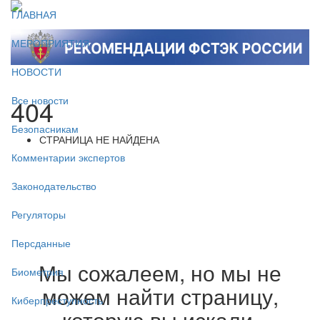
ГЛАВНАЯ
МЕРОПРИЯТИЯ
НОВОСТИ
404
Все новости
Безопасникам
СТРАНИЦА НЕ НАЙДЕНА
Комментарии экспертов
Законодательство
Регуляторы
Персданные
Мы сожалеем, но мы не
Биометрия
можем найти страницу,
Киберпреступность
которую вы искали.