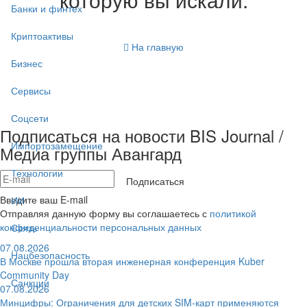
Банки и финтех
Криптоактивы
На главную
Бизнес
Сервисы
Соцсети
Подписаться на новости BIS Journal /
Импортозамещение
Медиа группы Авангард
Технологии
Подписаться
Введите ваш E-mail
ИИ
Отправляя данную форму вы соглашаетесь с
политикой
конфиденциальности персональных данных
Связь
07.08.2026
Нацбезопасность
В Москве прошла вторая инженерная конференция Kuber
Community Day
Санкции
07.08.2026
Минцифры: Ограничения для детских SIM-карт применяются