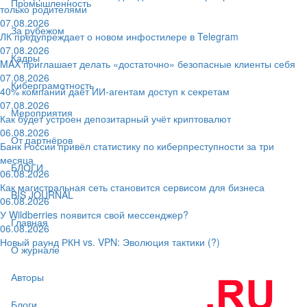
Промышленность
только родителями
07.08.2026
За рубежом
ЛК предупреждает о новом инфостилере в Telegram
07.08.2026
Кадры
MAX приглашает делать «достаточно» безопасные клиенты себя
07.08.2026
Киберграмотность
40% компаний даёт ИИ‑агентам доступ к секретам
07.08.2026
Мероприятия
Как будет устроен депозитарный учёт криптовалют
06.08.2026
От партнёров
Банк России привёл статистику по киберпреступности за три
месяца
БЛОГИ
06.08.2026
Как магистральная сеть становится сервисом для бизнеса
BIS JOURNAL
06.08.2026
У Wildberries появится свой мессенджер?
Главная
06.08.2026
Новый раунд РКН vs. VPN: Эволюция тактики (?)
О журнале
Авторы
Блоги