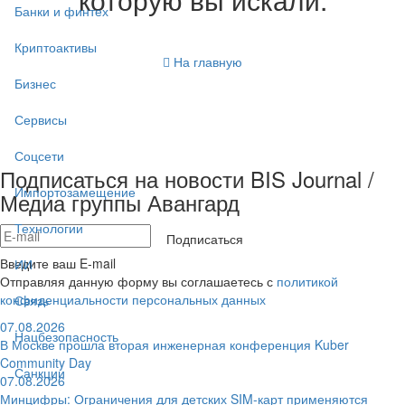
Банки и финтех
Криптоактивы
На главную
Бизнес
Сервисы
Соцсети
Подписаться на новости BIS Journal /
Импортозамещение
Медиа группы Авангард
Технологии
Подписаться
Введите ваш E-mail
ИИ
Отправляя данную форму вы соглашаетесь с
политикой
конфиденциальности персональных данных
Связь
07.08.2026
Нацбезопасность
В Москве прошла вторая инженерная конференция Kuber
Community Day
Санкции
07.08.2026
Минцифры: Ограничения для детских SIM-карт применяются