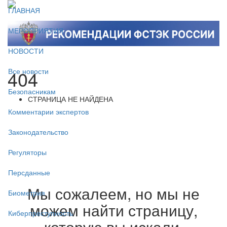
ГЛАВНАЯ
МЕРОПРИЯТИЯ
НОВОСТИ
404
Все новости
Безопасникам
СТРАНИЦА НЕ НАЙДЕНА
Комментарии экспертов
Законодательство
Регуляторы
Персданные
Мы сожалеем, но мы не
Биометрия
можем найти страницу,
Киберпреступность
которую вы искали.