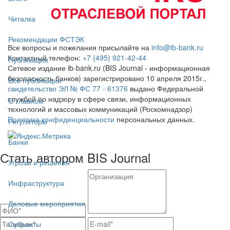
Читалка
Рекомендации ФСТЭК
Все вопросы и пожелания присылайте на
info@ib-bank.ru
Контактный телефон:
+7 (495) 921-42-44
Публикации
Сетевое издание ib-bank.ru (BIS Journal - информационная
безопасность банков) зарегистрировано 10 апреля 2015г.,
Все публикации
свидетельство ЭЛ № ФС 77 - 61376
выдано Федеральной
службой по надзору в сфере связи, информационных
О главном
технологий и массовых коммуникаций (Роскомнадзор)
Политика конфиденциальности
персональных данных.
Регуляторы
Банки
Стать автором BIS Journal
Угрозы и решения
Инфраструктура
Деловые мероприятия
Субъекты