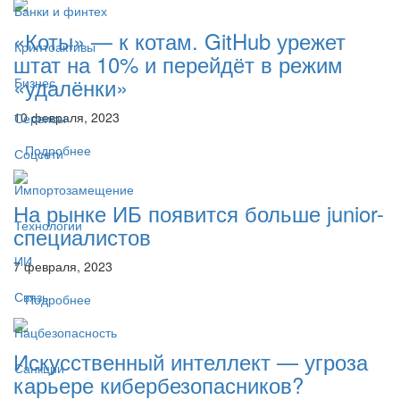
Банки и финтех
«Коты» — к котам. GitHub урежет
Криптоактивы
штат на 10% и перейдёт в режим
«удалёнки»
Бизнес
10 февраля, 2023
Сервисы
Подробнее
Соцсети
Импортозамещение
На рынке ИБ появится больше junior-
Технологии
специалистов
ИИ
7 февраля, 2023
Связь
Подробнее
Нацбезопасность
Искусственный интеллект — угроза
Санкции
карьере кибербезопасников?