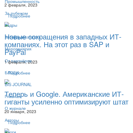
Промышленность
2 февраля, 2023
За рубежом
Подробнее
Кадры
Новые сокращения в западных ИТ-
Киберграмотность
компаниях. На этот раз в SAP и
Мероприятия
PayPal
От партнёров
1 февраля, 2023
БЛОГИ
Подробнее
BIS JOURNAL
Теперь и Google. Американские ИТ-
Главная
гиганты усиленно оптимизируют штат
О журнале
20 января, 2023
Авторы
Подробнее
Блоги