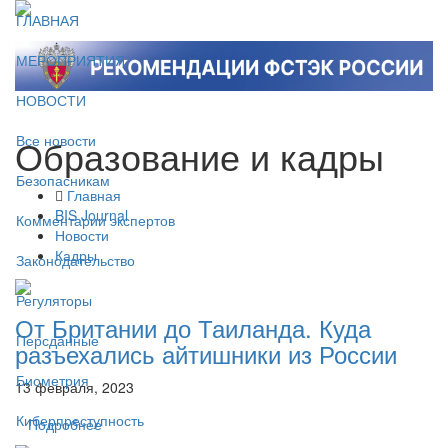
ГЛАВНАЯ
МЕРОПРИЯТИЯ
НОВОСТИ
Образование и кадры
Все новости
Безопасникам
Главная
BIS Journal
Комментарии экспертов
Новости
Кадры
Законодательство
Регуляторы
От Британии до Таиланда. Куда
Персданные
разъехались айтишники из России
Биометрия
13 февраля, 2023
Киберпреступность
Подробнее