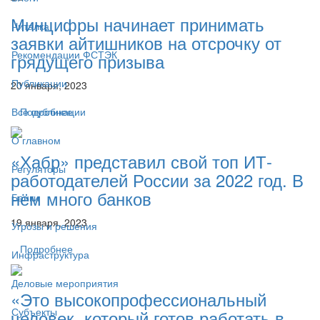
Минцифры начинает принимать
Читалка
заявки айтишников на отсрочку от
Рекомендации ФСТЭК
грядущего призыва
Публикации
20 января, 2023
Подробнее
Все публикации
О главном
«Хабр» представил свой топ ИТ-
Регуляторы
работодателей России за 2022 год. В
нём много банков
Банки
19 января, 2023
Угрозы и решения
Подробнее
Инфраструктура
Деловые мероприятия
«Это высокопрофессиональный
Субъекты
человек, который готов работать в