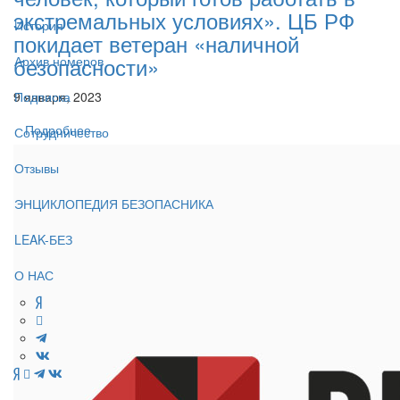
экстремальных условиях». ЦБ РФ
История
покидает ветеран «наличной
безопасности»
Архив номеров
9 января, 2023
Подписка
Подробнее
Сотрудничество
Отзывы
ЭНЦИКЛОПЕДИЯ БЕЗОПАСНИКА
LEAK-БЕЗ
О НАС