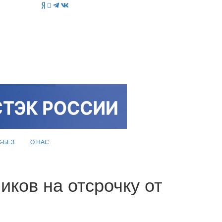
K-БЕЗ
О НАС
ков на отсрочку от