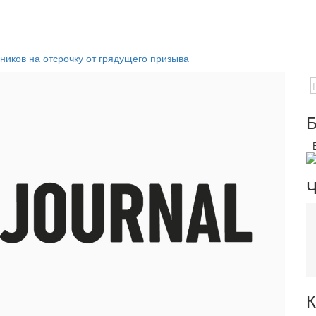
иков на отсрочку от грядущего призыва
Б
-
Ч
К