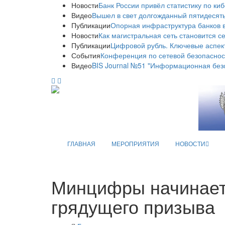
Новости
Банк России привёл статистику по ки
Видео
Вышел в свет долгожданный пятидесяты
Публикации
Опорная инфраструктура банков в
Новости
Как магистральная сеть становится с
Публикации
Цифровой рубль. Ключевые аспек
События
Конференция по сетевой безопаснос
Видео
BIS Journal №51 "Информационная без
ГЛАВНАЯ
МЕРОПРИЯТИЯ
НОВОСТИ
Минцифры начинает 
грядущего призыва