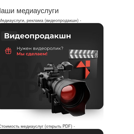
аши медиауслуги
 Медиауслуги, реклама (видеопродакшн) -
Стоимость медиауслуг (открыть PDF) -