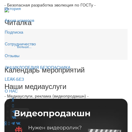
- Безопасная разработка эволюция по ГОСТу -
История
Читалка
Архив номеров
Подписка
Сотрудничество
Больше...
Отзывы
Календарь мероприятий
ЭНЦИКЛОПЕДИЯ БЕЗОПАСНИКА
LEAK-БЕЗ
Наши медиауслуги
О НАС
- Медиауслуги, реклама (видеопродакшн) -