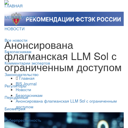
ГЛАВНАЯ
МЕРОПРИЯТИЯ
НОВОСТИ
Анонсирована
Все новости
флагманская LLM Sol с
Безопасникам
ограниченным доступом
Комментарии экспертов
Законодательство
Главная
BIS Journal
Регуляторы
Новости
Безопасникам
Персданные
Анонсирована флагманская LLM Sol с ограниченным
доступом
Биометрия
Киберпреступность