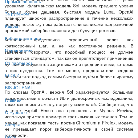
Промышленность
уровнями: флагманская модель Sol, модель среднего уровня
Terra и более дешевая, быстрая модель Luna. OpenAI
За рубежом
планирует широкое распространение в течение нескольких
недель, поскольку пока работает с чиновниками над рамочной
Кадры
программой кибербезопасности для будущих релизов.
Киберграмотность
Компания представила ограниченный релиз как
краткосрочный шаг, а не как постоянное решение. В
Мероприятия
заявлении говорится, что подобный процесс не должен
становиться стандартом, так как он препятствует применению
От партнёров
лучших инструментов защитниками и предприятиями, которые
в них нуждаются. Тем не менее, представители вендора
БЛОГИ
назвали этот подход самым быстрым путём к более широкому
распространению.
BIS JOURNAL
По словам OpenAI, версия Sol характеризуется большими
возможностями в области ИБ и долгосрочных исследованиях,
Главная
таких как поиск и эксплуатация уязвимостей. Сообщается, что
в тесте Exploit Bench она сравнялась с Mythos Preview,
О журнале
используя при этом примерно треть выходных токенов. Тем не
менее, как показали тесты против Chromium и Firefox, модель
Авторы
не превышает порог киберкритичности в своей системе
готовности.
Блоги