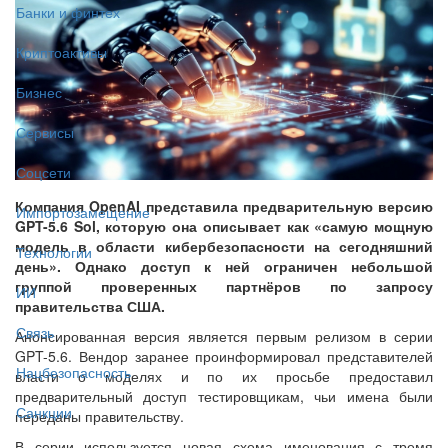
Банки и финтех
Криптоактивы
Бизнес
Сервисы
Соцсети
Компания OpenAI представила предварительную версию
Импортозамещение
GPT-5.6 Sol, которую она описывает как «самую мощную
модель в области кибербезопасности на сегодняшний
Технологии
день». Однако доступ к ней ограничен небольшой
группой проверенных партнёров по запросу
ИИ
правительства США.
Связь
Анонсированная версия является первым релизом в серии
GPT-5.6. Вендор заранее проинформировал представителей
Нацбезопасность
власти о моделях и по их просьбе предоставил
предварительный доступ тестировщикам, чьи имена были
Санкции
переданы правительству.
В серии используется новая схема именования с тремя