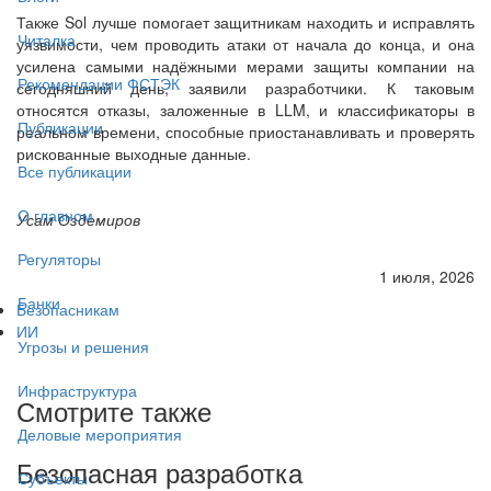
Также Sol лучше помогает защитникам находить и исправлять
Читалка
уязвимости, чем проводить атаки от начала до конца, и она
усилена самыми надёжными мерами защиты компании на
Рекомендации ФСТЭК
сегодняшний день, заявили разработчики. К таковым
относятся отказы, заложенные в LLM, и классификаторы в
Публикации
реальном времени, способные приостанавливать и проверять
рискованные выходные данные.
Все публикации
О главном
Усам Оздемиров
Регуляторы
1 июля, 2026
Банки
Безопасникам
ИИ
Угрозы и решения
Инфраструктура
Смотрите также
Деловые мероприятия
Безопасная разработка
Субъекты